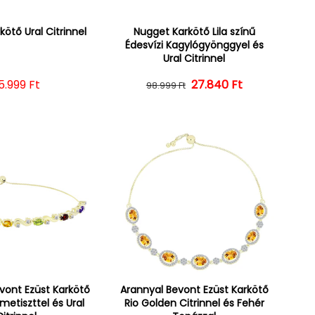
ötő Ural Citrinnel
Nugget Karkötő Lila színű
Édesvízi Kagylógyönggyel és
Ural Citrinnel
ormál ár
5.999 Ft
27.840 Ft
Normál ár
Kedvezményes ár
98.999 Ft
vont Ezüst Karkötő
Arannyal Bevont Ezüst Karkötő
metiszttel és Ural
Rio Golden Citrinnel és Fehér