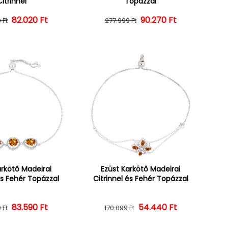
Citrinnel
Topázzal
Normál ár
Kedvezményes ár
82.020 Ft
Normál ár
Kedvezményes ár
90.270 Ft
 Ft
277.999 Ft
arkötő Madeirai
Ezüst Karkötő Madeirai
és Fehér Topázzal
Citrinnel és Fehér Topázzal
Normál ár
Kedvezményes ár
83.590 Ft
54.440 Ft
Normál ár
Kedvezményes ár
 Ft
170.099 Ft