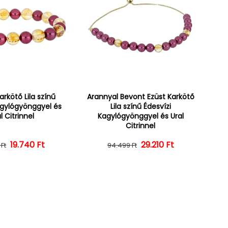
rkötő Lila színű
Arannyal Bevont Ezüst Karkötő
agylógyönggyel és
Lila színű Édesvízi
l Citrinnel
Kagylógyönggyel és Ural
Citrinnel
19.740 Ft
Normál ár
Kedvezményes ár
Normál ár
Kedvezményes ár
29.210 Ft
 Ft
94.499 Ft