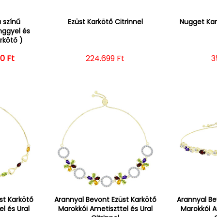
a színű
Ezüst Karkötő Citrinnel
Nugget Kark
nggyel és
arkötő )
0 Ft
ál ár
vezményes ár
Normál ár
224.699 Ft
N
3
st Karkötő
Arannyal Bevont Ezüst Karkötő
Arannyal Be
l és Ural
Marokkói Ametiszttel és Ural
Marokkói A