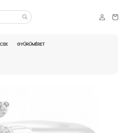
Az Ön
Bejelentkezés
kosara
NCEK
GYŰRŰMÉRET