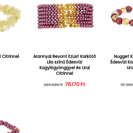
 Citrinnel
Arannyal Bevont Ezüst Karkötő
Nugget Ka
Lila színű Édesvízi
Édesvízi K
Kagylógyönggyel és Ural
Ura
Citrinnel
r
Normál ár
Kedvezményes ár
76.170 Ft
269.699 Ft
70.399