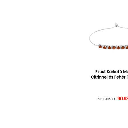
Ezüst Karkötő Ma
Citrinnel és Fehér
90.9
Norm
Ked
261.999 Ft