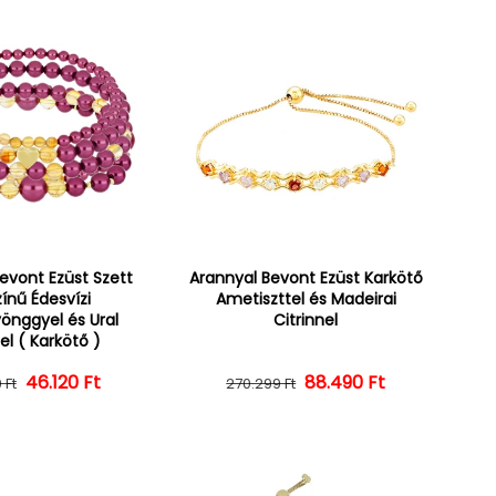
evont Ezüst Szett
Arannyal Bevont Ezüst Karkötő
színű Édesvízi
Ametiszttel és Madeirai
önggyel és Ural
Citrinnel
el ( Karkötő )
Normál ár
Kedvezményes ár
46.120 Ft
88.490 Ft
Normál ár
Kedvezményes ár
 Ft
270.299 Ft