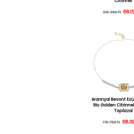
Citrinnel
Norm
Ked
68.1
216.399 Ft
Arannyal Bevont Ezü
Rio Golden Citrinne
Topázzal
68.3
Norm
Ked
176.799 Ft