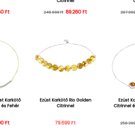
Citrinnel
ál ár
vezményes ár
50 Ft
Normál ár
Kedvezményes ár
89.260 Ft
246.699 Ft
267.099
st Karkötő
Ezüst Karkötő Rio Golden
Ezüst K
l és Fehér
Citrinnel
Citrinnel 
90 Ft
ál ár
vezményes ár
Normál ár
79.699 Ft
258.399