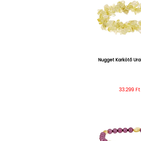
Nugget Karkötő Ural
Normál á
33.299 Ft