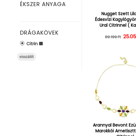
ÉKSZER ANYAGA
Nugget Szett Lil
Édesvízi Kagylógyö
Ural Citrinnel ( K
DRÁGAKÖVEK
25.05
Norm
Ked
89.199 Ft
Citrin 🟨
visszállít
Arannyal Bevont Ezü
Marokkói Ametisztte