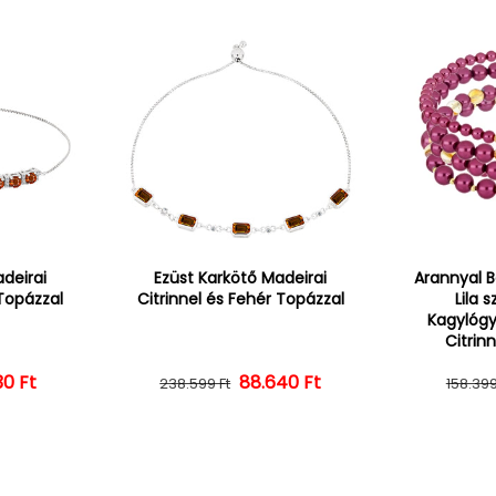
deirai
Ezüst Karkötő Madeirai
Arannyal B
 Topázzal
Citrinnel és Fehér Topázzal
Lila 
Kagylógy
Citrinn
30 Ft
ál ár
vezményes ár
88.640 Ft
Normál ár
Kedvezményes ár
238.599 Ft
158.399