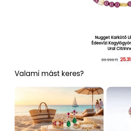
Nugget Karkötő Li
Édesvízi Kagylógyö
Ural Citrinn
25.31
Norm
Ked
89.999 Ft
Valami mást keres?