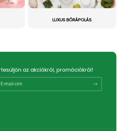
LUXUS BŐRÁPOLÁS
rtesüljön az akciókról, promóciókról!
E-mail-cím