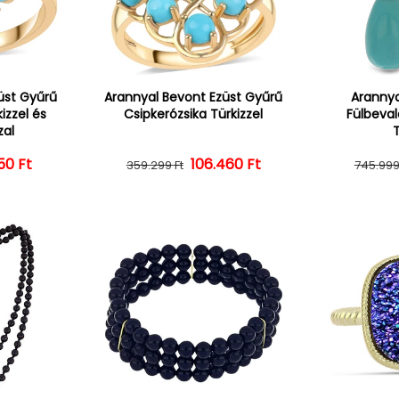
üst Gyűrű
Arannyal Bevont Ezüst Gyűrű
Arannya
izzel és
Csipkerózsika Türkizzel
Fülbeval
zal
T
ál ár
vezményes ár
50 Ft
106.460 Ft
Normál ár
Kedvezményes ár
359.299 Ft
745.999