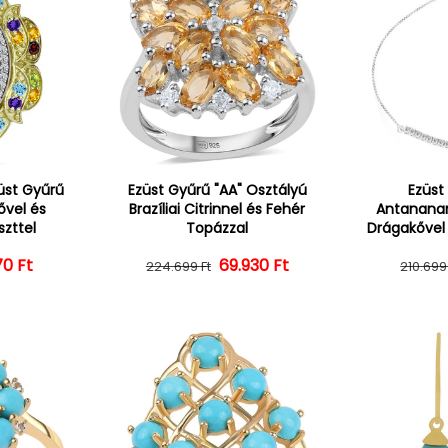
üst Gyűrű
Ezüst Gyűrű "AA" Osztályú
Ezüst
ővel és
Brazíliai Citrinnel és Fehér
Antanana
zttel
Topázzal
Drágakővel
70 Ft
ál ár
vezményes ár
Normál ár
Kedvezményes ár
69.930 Ft
224.699 Ft
210.699