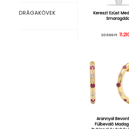
DRÁGAKÖVEK
Kereszt Ezüst Medá
Smaragdda
Norm
Ked
11.21
33.599 Ft
Arannyal Bevont
Fülbevaló Madag