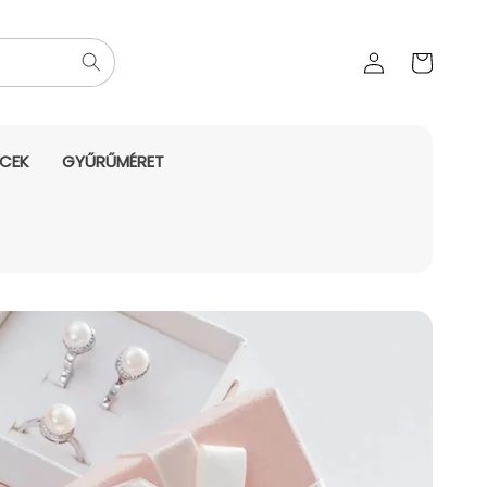
Az Ön
Bejelentkezés
kosara
NCEK
GYŰRŰMÉRET