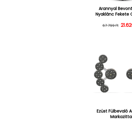
Arannyal Bevont
Nyaklánc Fekete 
21.62
Norm
Ked
67.799 Ft
Ezüst Fülbevaló A
Markazitta