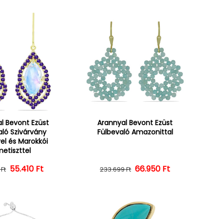
l Bevont Ezüst
Arannyal Bevont Ezüst
aló Szivárvány
Fülbevaló Amazonittal
el és Marokkói
etiszttel
55.410 Ft
Normál ár
Kedvezményes ár
Normál ár
Kedvezményes ár
66.950 Ft
 Ft
233.699 Ft