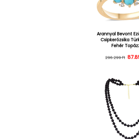
Arannyal Bevont Ez
Csipkerózsika Türk
Fehér Topáz
Norm
Ked
87.8
296.299 Ft