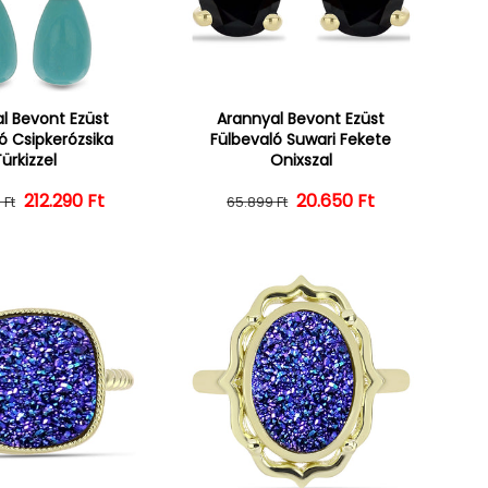
l Bevont Ezüst
Arannyal Bevont Ezüst
ó Csipkerózsika
Fülbevaló Suwari Fekete
ürkizzel
Onixszal
212.290 Ft
Normál ár
Kedvezményes ár
20.650 Ft
Normál ár
Kedvezményes ár
 Ft
65.899 Ft