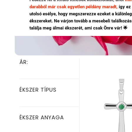
darabból már csak egyetlen példány maradt,
így ez
utolsó esélye, hogy megszerezze ezeket a különle
ékszereket. Ne várjon tovább a mesebeli találkozás
találja meg álmai ékszerét, ami csak Önre vár!
🌟
ÁR:
ÉKSZER TÍPUS
ÉKSZER ANYAGA