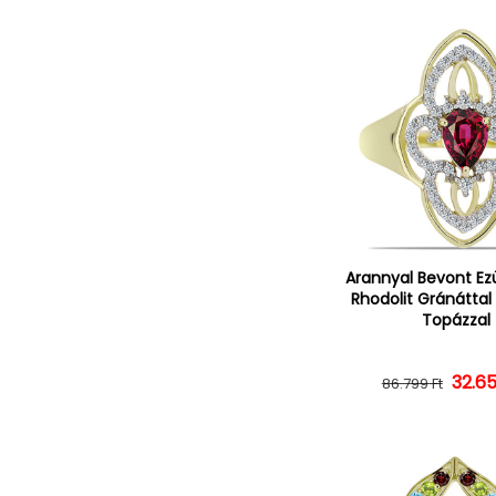
Arannyal Bevont Ez
Rhodolit Gránáttal
Topázzal
32.65
Norm
Ked
86.799 Ft