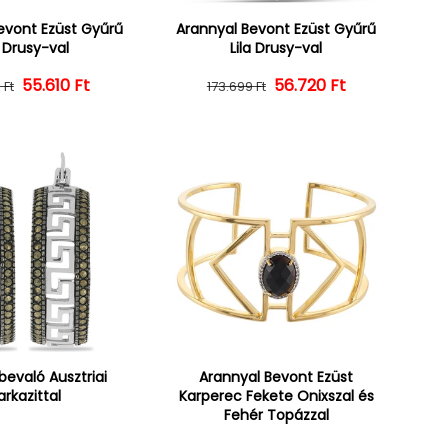
evont Ezüst Gyűrű
Arannyal Bevont Ezüst Gyűrű
a Drusy-val
Lila Drusy-val
55.610 Ft
Normál ár
Kedvezményes ár
56.720 Ft
Normál ár
Kedvezményes ár
 Ft
173.699 Ft
bevaló Ausztriai
Arannyal Bevont Ezüst
rkazittal
Karperec Fekete Onixszal és
Fehér Topázzal