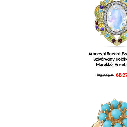
Arannyal Bevont Ez
Szivárvány Holdk
Marokkói Ametis
68.2
Norm
Ked
178.299 Ft