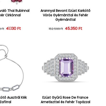
való Thai Rubinnal
Arannyal Bevont Ezüst Karkötő
hér Cirkónnal
Vörös Gyémánttal és Fehér
Gyémánttal
Normál ár
Kedvezményes ár
41.130 Ft
45.350 Ft
Normál ár
Kedvezményes ár
 Ft
152.599 Ft
kötő Ausztrál Kék
Ezüst Gyűrű Rose De France
Zafírral
Ametiszttel és Fehér Topázzal