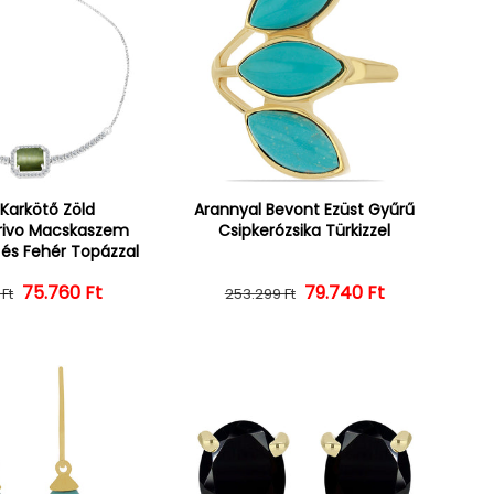
 Karkötő Zöld
Arannyal Bevont Ezüst Gyűrű
rivo Macskaszem
Csipkerózsika Türkizzel
 és Fehér Topázzal
75.760 Ft
Normál ár
Kedvezményes ár
Normál ár
Kedvezményes ár
79.740 Ft
 Ft
253.299 Ft