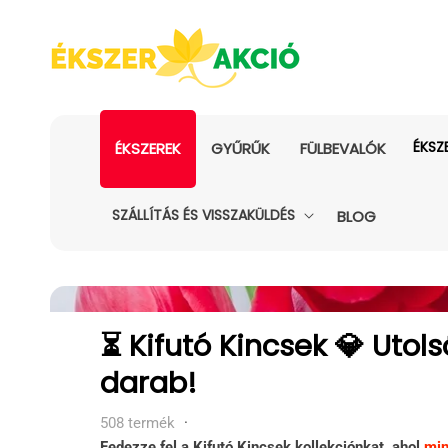
ÉKSZ
ÉKSZEREK
GYŰRŰK
FÜLBEVALÓK
SZÁLLÍTÁS ÉS VISSZAKÜLDÉS
BLOG
Kollekció:
⏳ Kifutó Kincsek 💎 Utols
darab!
508 termék
·
Fedezze fel a Kifutó Kincsek kollekciónkat, ahol
min