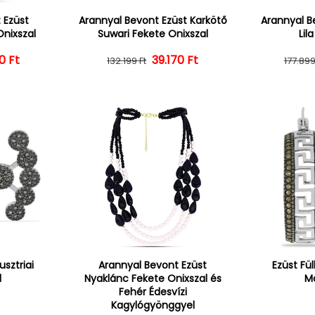
 Ezüst
Arannyal Bevont Ezüst Karkötő
Arannyal B
Onixszal
Suwari Fekete Onixszal
Lil
0 Ft
ál ár
vezményes ár
39.170 Ft
Normál ár
Kedvezményes ár
132.199 Ft
177.899
usztriai
Arannyal Bevont Ezüst
Ezüst Fül
l
Nyaklánc Fekete Onixszal és
Ma
Fehér Édesvízi
Kagylógyönggyel