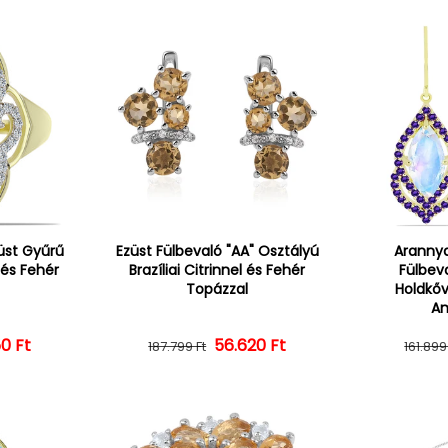
üst Gyűrű
Ezüst Fülbevaló "AA" Osztályú
Arannya
 és Fehér
Brazíliai Citrinnel és Fehér
Fülbev
Topázzal
Holdkőv
Am
0 Ft
ál ár
vezményes ár
56.620 Ft
Normál ár
Kedvezményes ár
187.799 Ft
161.899