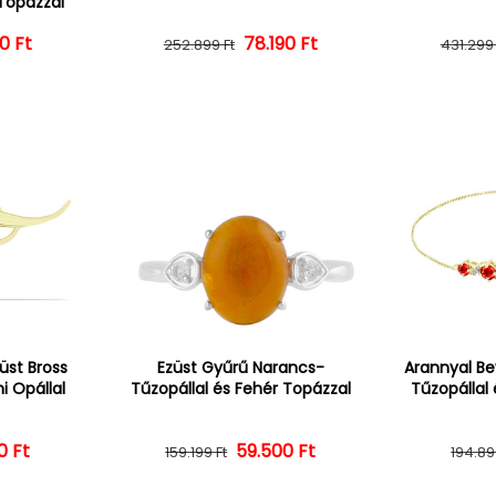
Topázzal
0 Ft
ál ár
vezményes ár
Normál ár
Kedvezményes ár
78.190 Ft
252.899 Ft
431.299 
üst Bross
Ezüst Gyűrű Narancs-
Arannyal Be
i Opállal
Tűzopállal és Fehér Topázzal
Tűzopállal
0 Ft
ál ár
vezményes ár
59.500 Ft
Normál ár
Kedvezményes ár
159.199 Ft
194.89