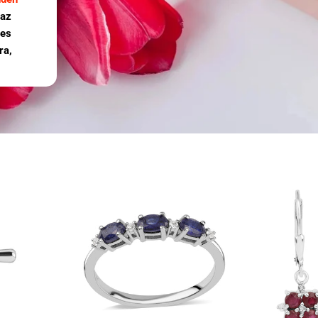
 az
ges
ra,