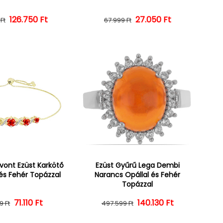
126.750 Ft
Normál ár
Kedvezményes ár
27.050 Ft
Normál ár
Kedvezményes ár
Ft
67.999 Ft
vont Ezüst Karkötő
Ezüst Gyűrű Lega Dembi
 és Fehér Topázzal
Narancs Opállal és Fehér
Topázzal
Normál ár
Kedvezményes ár
71.110 Ft
Normál ár
Kedvezményes ár
140.130 Ft
9 Ft
497.599 Ft