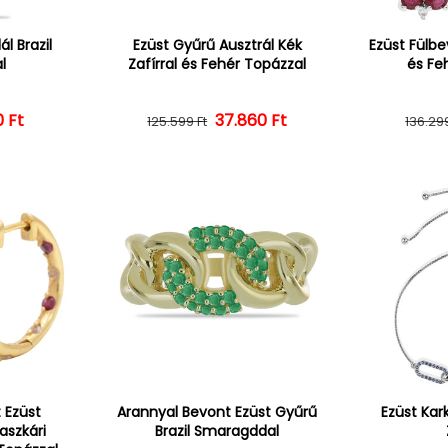
l Brazil
Ezüst Gyűrű Ausztrál Kék
Ezüst Fülbe
l
Zafírral és Fehér Topázzal
és Fe
ál ár
vezményes ár
0 Ft
37.860 Ft
Normál ár
Kedvezményes ár
125.599 Ft
136.299
 Ezüst
Arannyal Bevont Ezüst Gyűrű
Ezüst Kar
aszkári
Brazil Smaragddal