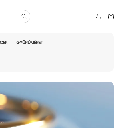
Az Ön
Bejelentkezés
kosara
NCEK
GYŰRŰMÉRET