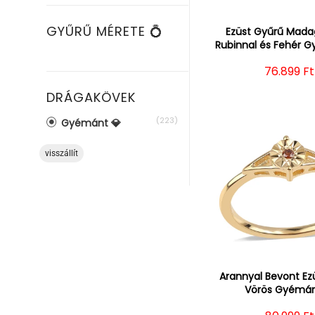
GYŰRŰ MÉRETE 💍
Ezüst Gyűrű Mada
Rubinnal és Fehér 
Normál á
76.899 Ft
DRÁGAKÖVEK
(223)
Gyémánt 💎
visszállít
Arannyal Bevont Ez
Vörös Gyémán