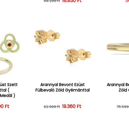
r
18.830 Ft
Normál ár
Kedvezményes ár
N
5
59.299 Ft
üst Szett
Arannyal Bevont Ezüst
Arannyal B
tal (
Fülbevaló Zöld Gyémánttal
Zöld
Medál )
0 Ft
ál ár
vezményes ár
19.360 Ft
Normál ár
Kedvezményes ár
62.999 Ft
75.599