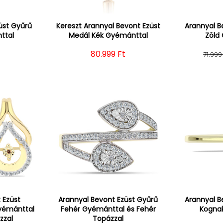
üst Gyűrű
Kereszt Arannyal Bevont Ezüst
Arannyal B
ttal
Medál Kék Gyémánttal
Zöld
r
Normál ár
80.999 Ft
71.999 
 Ezüst
Arannyal Bevont Ezüst Gyűrű
Arannyal B
yémánttal
Fehér Gyémánttal és Fehér
Kogna
zzal
Topázzal