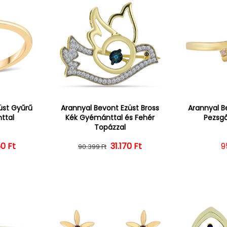
üst Gyűrű
Arannyal Bevont Ezüst Bross
Arannyal B
ttal
Kék Gyémánttal és Fehér
Pezsg
Topázzal
0 Ft
ál ár
vezményes ár
Normál ár
Kedvezményes ár
31.170 Ft
N
9
90.399 Ft