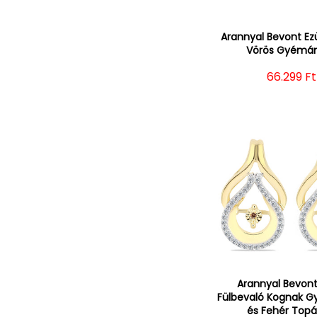
Arannyal Bevont Ez
Vörös Gyémán
Normál á
66.299 Ft
Arannyal Bevont
Fülbevaló Kognak G
és Fehér Topá