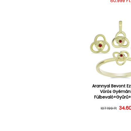
Normál á
80.999 Ft
Arannyal Bevont Ez
Vörös Gyémánt
Fülbevaló+Gyűrű+
34.60
Norm
Ked
107.199 Ft