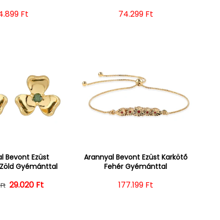
ormál ár
4.899 Ft
Normál ár
74.299 Ft
l Bevont Ezüst
Arannyal Bevont Ezüst Karkötő
 Zöld Gyémánttal
Fehér Gyémánttal
29.020 Ft
Normál ár
Kedvezményes ár
Normál ár
177.199 Ft
Ft