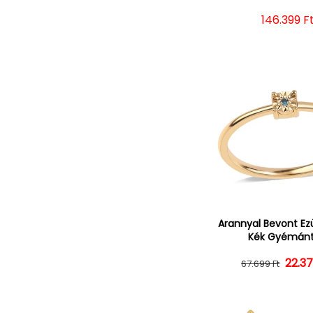
Normál á
146.399 F
Arannyal Bevont Ez
Kék Gyémánt
22.37
Norm
Ked
67.699 Ft