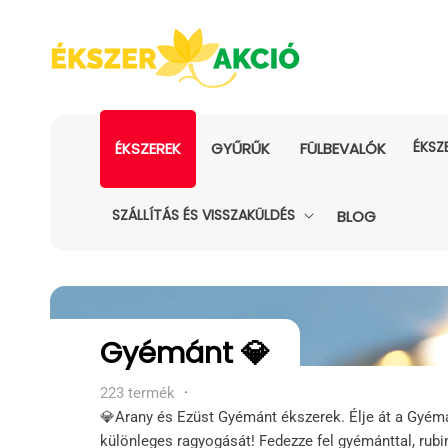
ÉKSZ
ÉKSZEREK
GYŰRŰK
FÜLBEVALÓK
SZÁLLÍTÁS ÉS VISSZAKÜLDÉS
BLOG
Kollekció:
Gyémánt 💎
223 termék
·
💎Arany és Ezüst Gyémánt ékszerek. Élje át a Gyém
különleges ragyogását! Fedezze fel gyémánttal, rubi