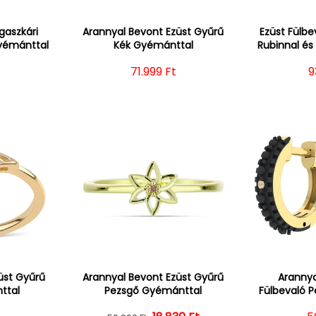
gaszkári
Arannyal Bevont Ezüst Gyűrű
Ezüst Fülb
Gyémánttal
Kék Gyémánttal
Rubinnal é
r
Normál ár
71.999 Ft
N
9
üst Gyűrű
Arannyal Bevont Ezüst Gyűrű
Arannya
ttal
Pezsgő Gyémánttal
Fülbevaló 