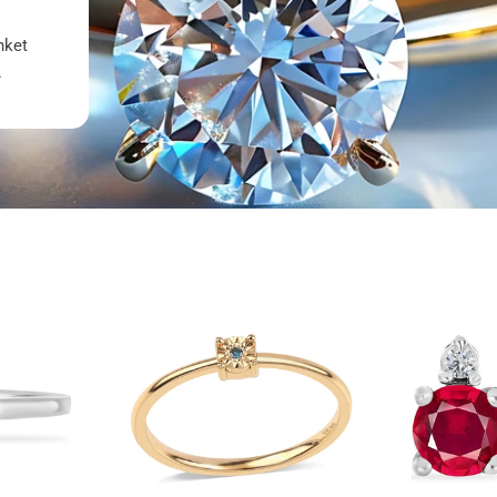
nket
.