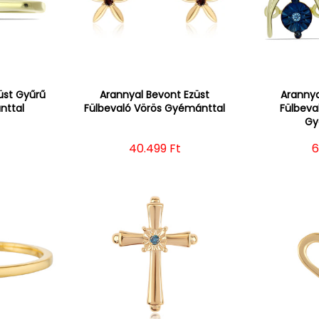
üst Gyűrű
Arannyal Bevont Ezüst
Arannya
nttal
Fülbevaló Vörös Gyémánttal
Fülbeva
Gy
ár
Normál ár
40.499 Ft
N
6