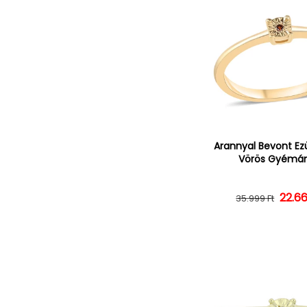
Arannyal Bevont Ez
Vörös Gyémán
22.66
Norm
Ked
35.999 Ft