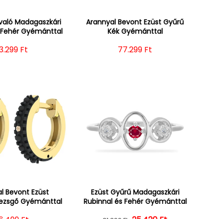
evaló Madagaszkári
Arannyal Bevont Ezüst Gyűrű
s Fehér Gyémánttal
Kék Gyémánttal
ormál ár
3.299 Ft
Normál ár
77.299 Ft
l Bevont Ezüst
Ezüst Gyűrű Madagaszkári
Pezsgő Gyémánttal
Rubinnal és Fehér Gyémánttal