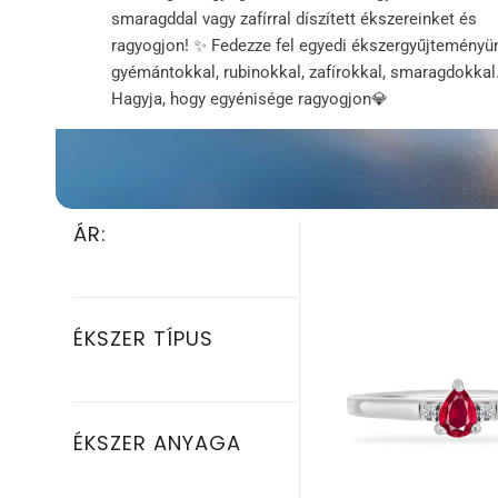
smaragddal ​​vagy zafírral díszített ékszereinket és
ragyogjon! ✨ Fedezze fel egyedi ékszergyűjteményü
gyémántokkal, rubinokkal, zafírokkal, smaragdokkal
Hagyja, hogy egyénisége ragyogjon💎
ÁR:
ÉKSZER TÍPUS
ÉKSZER ANYAGA