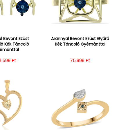
l Bevont Ezüst
Arannyal Bevont Ezüst Gyűrű
ló Kék Táncoló
Kék Táncoló Gyémánttal
émánttal
ormál ár
1.599 Ft
Normál ár
75.999 Ft