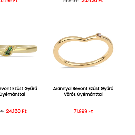
ormál ár
6.499 Ft
25.420 Ft
Normál ár
Kedvezményes ár
81.399 Ft
evont Ezüst Gyűrű
Arannyal Bevont Ezüst Gyűrű
 Gyémánttal
Vörös Gyémánttal
24.160 Ft
Normál ár
Kedvezményes ár
Normál ár
71.999 Ft
 Ft