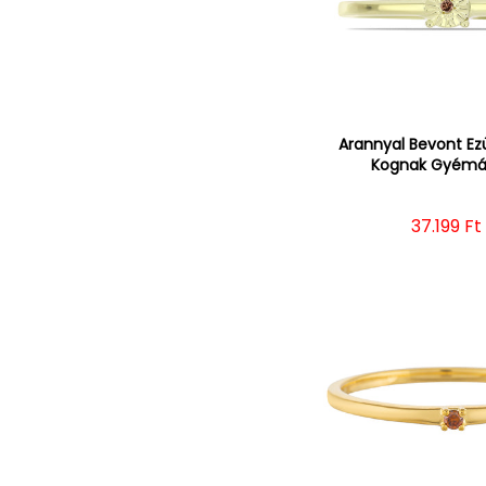
Arannyal Bevont Ez
Kognak Gyémá
Normál 
37.199 Ft