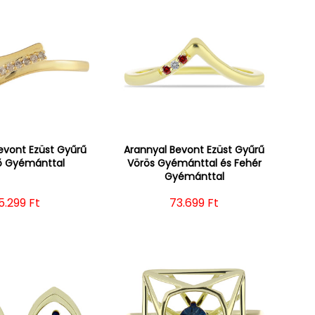
evont Ezüst Gyűrű
Arannyal Bevont Ezüst Gyűrű
ő Gyémánttal
Vörös Gyémánttal és Fehér
Gyémánttal
ormál ár
5.299 Ft
Normál ár
73.699 Ft