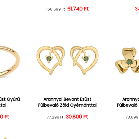
r
t
Normál ár
Kedvezményes ár
61.740 Ft
N
3
166.699 Ft
üst Gyűrű
Arannyal Bevont Ezüst
Arannya
tal
Fülbevaló Zöld Gyémánttal
Fülbevaló
0 Ft
ál ár
vezményes ár
30.800 Ft
Normál ár
Kedvezményes ár
77.299 Ft
73.699 