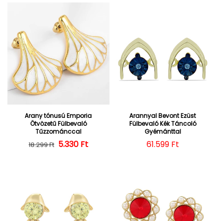
Arany tónusú Emporia
Arannyal Bevont Ezüst
Ötvözetű Fülbevaló
Fülbevaló Kék Táncoló
Tűzzománccal
Gyémánttal
Normál ár
Kedvezményes ár
5.330 Ft
Normál ár
61.599 Ft
18.299 Ft