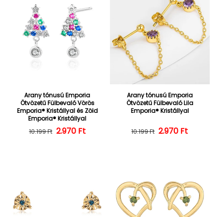
Arany tónusú Emporia
Arany tónusú Emporia
Ötvözetű Fülbevaló Vörös
Ötvözetű Fülbevaló Lila
Emporia® Kristállyal és Zöld
Emporia® Kristállyal
Emporia® Kristállyal
2.970 Ft
Normál ár
Kedvezményes ár
2.970 Ft
Normál ár
Kedvezményes
10.199 Ft
10.199 Ft