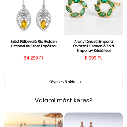
Ezüst Fülbevaló Rio Golden
Arany tónusú Emporia
Citrinnel és Fehér Topázzal
Ötvözetű Fülbevaló Zöld
Emporia® Kristállyal
Normál ár
84.299 Ft
Normál ár
11.099 Ft
Következő oldal
Valami mást keres?