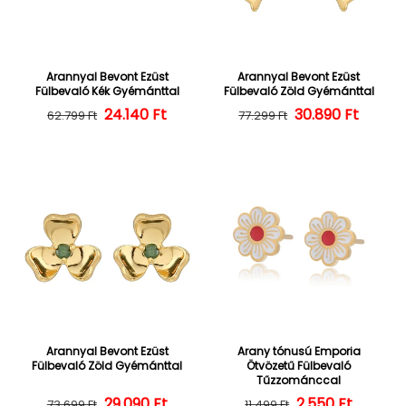
Arannyal Bevont Ezüst
Arannyal Bevont Ezüst
Fülbevaló Kék Gyémánttal
Fülbevaló Zöld Gyémánttal
24.140 Ft
Normál ár
Kedvezményes ár
30.890 Ft
Normál ár
Kedvezményes
62.799 Ft
77.299 Ft
Arannyal Bevont Ezüst
Arany tónusú Emporia
Fülbevaló Zöld Gyémánttal
Ötvözetű Fülbevaló
Tűzzománccal
29.090 Ft
Normál ár
Kedvezményes ár
2.550 Ft
Normál ár
Kedvezményes
73.699 Ft
11.499 Ft