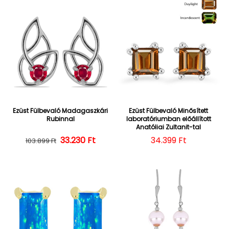
Ezüst Fülbevaló Madagaszkári
Ezüst Fülbevaló Minősített
Rubinnal
laboratóriumban előállított
Anatóliai Zultanit-tal
Normál ár
Kedvezményes ár
33.230 Ft
Normál ár
34.399 Ft
103.899 Ft