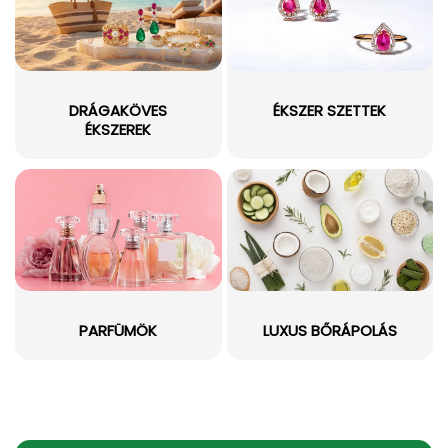
DRÁGAKÖVES
ÉKSZER SZETTEK
ÉKSZEREK
PARFÜMÖK
LUXUS BŐRÁPOLÁS