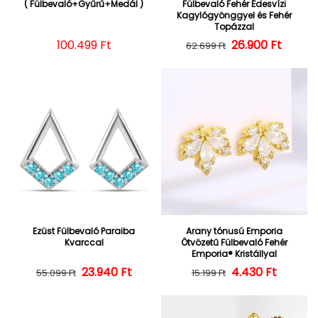
( Fülbevaló+Gyűrű+Medál )
Fülbevaló Fehér Édesvízi
Kagylógyönggyel és Fehér
Topázzal
Normál ár
100.499 Ft
26.900 Ft
Normál ár
Kedvezményes
62.699 Ft
Ezüst Fülbevaló Paraiba
Arany tónusú Emporia
Kvarccal
Ötvözetű Fülbevaló Fehér
Emporia® Kristállyal
23.940 Ft
Normál ár
Kedvezményes ár
4.430 Ft
Normál ár
Kedvezményes
55.099 Ft
15.199 Ft