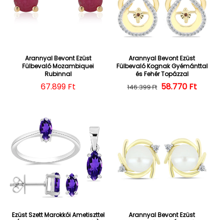
Arannyal Bevont Ezüst
Arannyal Bevont Ezüst
Fülbevaló Mozambiquei
Fülbevaló Kognak Gyémánttal
Rubinnal
és Fehér Topázzal
Normál ár
67.899 Ft
58.770 Ft
Normál ár
Kedvezményes
146.399 Ft
Ezüst Szett Marokkói Ametiszttel
Arannyal Bevont Ezüst