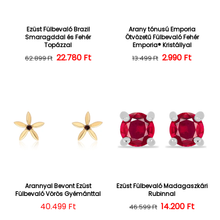
Ezüst Fülbevaló Brazil
Arany tónusú Emporia
Smaragddal és Fehér
Ötvözetű Fülbevaló Fehér
Topázzal
Emporia® Kristállyal
22.780 Ft
Normál ár
Kedvezményes ár
Normál ár
Kedvezményes
2.990 Ft
62.899 Ft
13.499 Ft
Arannyal Bevont Ezüst
Ezüst Fülbevaló Madagaszkári
Fülbevaló Vörös Gyémánttal
Rubinnal
Normál ár
40.499 Ft
14.200 Ft
Normál ár
Kedvezményes
46.599 Ft