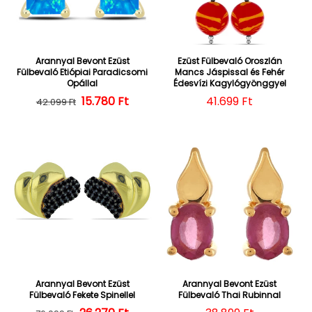
Arannyal Bevont Ezüst
Ezüst Fülbevaló Oroszlán
Fülbevaló Etiópiai Paradicsomi
Mancs Jáspissal és Fehér
Opállal
Édesvízi Kagylógyönggyel
15.780 Ft
Normál ár
Kedvezményes ár
Normál ár
41.699 Ft
42.099 Ft
Arannyal Bevont Ezüst
Arannyal Bevont Ezüst
Fülbevaló Fekete Spinellel
Fülbevaló Thai Rubinnal