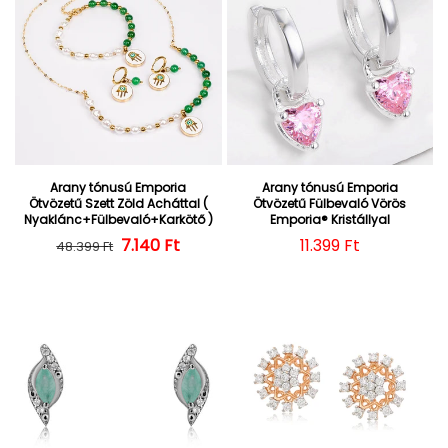
Arany tónusú Emporia
Arany tónusú Emporia
Ötvözetű Szett Zöld Acháttal (
Ötvözetű Fülbevaló Vörös
Nyaklánc+Fülbevaló+Karkötő )
Emporia® Kristállyal
Normál ár
Kedvezményes ár
7.140 Ft
Normál ár
11.399 Ft
48.399 Ft