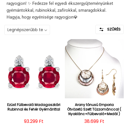
ragyogjon! ✨ Fedezze fel egyedi ékszergyűjteményünket
gyémántokkal, rubinokkal, zafírokkal, smaragdokkal.
Hagyja, hogy egyénisége ragyogjon💎
SZŰRÉS
Ezüst Fülbevaló Madagaszkári
Arany tónusú Emporia
Rubinnal és Fehér Gyémánttal
Ötvözetű Szett Tűzzománccal (
Nyaklánc+Fülbevaló+Medál )
Normál ár
93.299 Ft
Normál ár
38.699 Ft