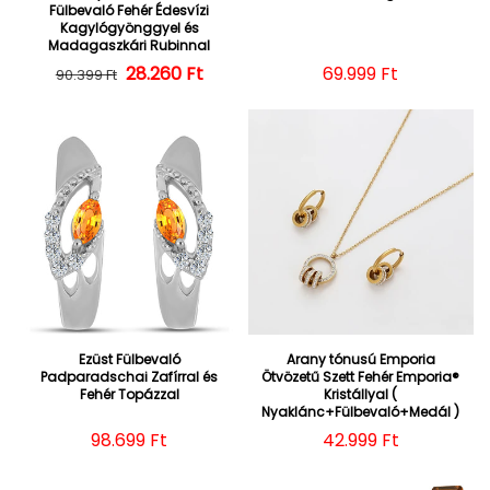
Fülbevaló Fehér Édesvízi
Kagylógyönggyel és
Madagaszkári Rubinnal
28.260 Ft
Normál ár
Kedvezményes ár
Normál ár
69.999 Ft
90.399 Ft
Ezüst Fülbevaló
Arany tónusú Emporia
Padparadschai Zafírral és
Ötvözetű Szett Fehér Emporia®
Fehér Topázzal
Kristállyal (
Nyaklánc+Fülbevaló+Medál )
Normál ár
98.699 Ft
Normál ár
42.999 Ft