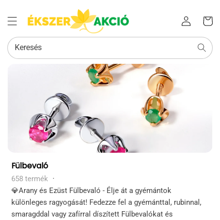
Az Ön
Bejelentkezés
kosara
Keresés
Kollekció:
Fülbevaló
658 termék
·
💎Arany és Ezüst Fülbevaló - Élje át a gyémántok
különleges ragyogását! Fedezze fel a gyémánttal, rubinnal,
smaragddal ​​vagy zafírral díszített Fülbevalókat és