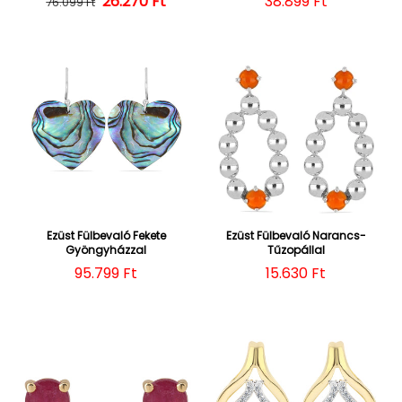
26.270 Ft
Normál ár
Kedvezményes ár
Normál ár
38.899 Ft
76.099 Ft
Ezüst Fülbevaló Fekete
Ezüst Fülbevaló Narancs-
Gyöngyházzal
Tűzopállal
Normál ár
95.799 Ft
Normál ár
15.630 Ft