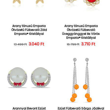
Arany tónusú Emporia
Arany tónusú Emporia
Ötvözetű Fülbevaló Zöld
Ötvözetű Fülbevaló
Emporia® Kristállyal
Üveggyönggyel és Vörös
Emporia® Kristállyal
3.040 Ft
Normál ár
Kedvezményes ár
Normál ár
Kedvezményes
3.710 Ft
13.499 Ft
16.799 Ft
Arannyal Bevont Ezüst
Ezüst Fülbevaló Sárga Jádéval