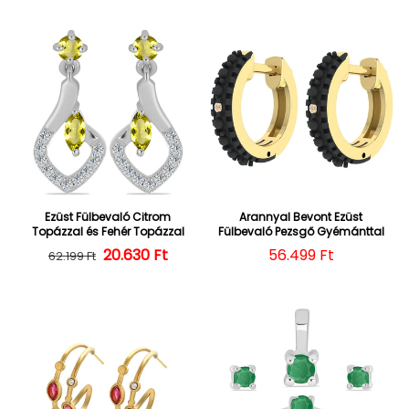
Ezüst Fülbevaló Citrom
Arannyal Bevont Ezüst
Topázzal és Fehér Topázzal
Fülbevaló Pezsgő Gyémánttal
20.630 Ft
Normál ár
Kedvezményes ár
Normál ár
56.499 Ft
62.199 Ft