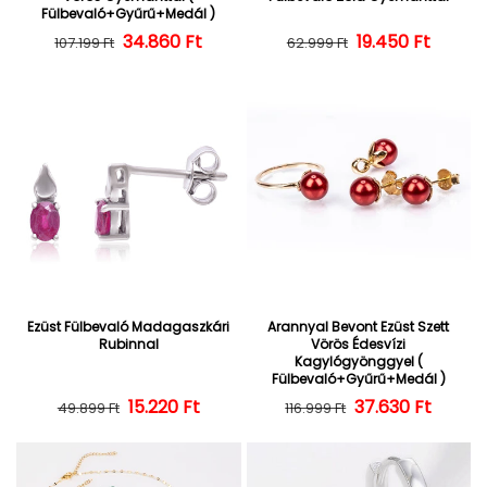
Fülbevaló+Gyűrű+Medál )
34.860 Ft
Normál ár
Kedvezményes ár
19.450 Ft
Normál ár
Kedvezményes
107.199 Ft
62.999 Ft
Ezüst Fülbevaló Madagaszkári
Arannyal Bevont Ezüst Szett
Rubinnal
Vörös Édesvízi
Kagylógyönggyel (
Fülbevaló+Gyűrű+Medál )
Normál ár
Kedvezményes ár
15.220 Ft
37.630 Ft
Normál ár
Kedvezményes
49.899 Ft
116.999 Ft