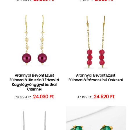
Arannyal Bevont Ezüst
Arannyal Bevont Ezüst
Fülbevaló Lila színű Édesvízi
Fülbevaló Rózsaszínű Ónixszal
Kagylógyönggyel és Ural
Citrinnel
24.030 Ft
Normál ár
Kedvezményes ár
24.520 Ft
Normál ár
Kedvezményes
79.399 Ft
87.199 Ft