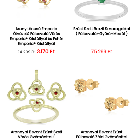
Arany tónusú Emporia
Ezüst Szett Brazil Smaragddal
Ötvözetű Fülbevaló Vörös
( Fülbevaló+Gyűrű+Medál )
Emporia® Kristállyal és Fehér
Emporia® Kristállyal
Normál ár
Kedvezményes ár
3.170 Ft
Normál ár
75.299 Ft
14.299 Ft
Arannyal Bevont Ezüst Szett
Arannyal Bevont Ezüst
Vörös Gyémánttal (
Fülbevaló Zöld Gyémánttal