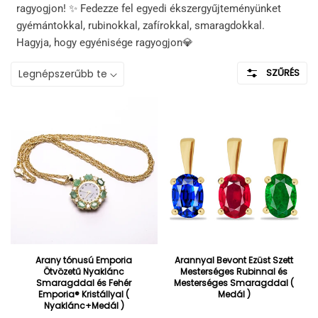
ragyogjon! ✨ Fedezze fel egyedi ékszergyűjteményünket
gyémántokkal, rubinokkal, zafírokkal, smaragdokkal.
Hagyja, hogy egyénisége ragyogjon💎
SZŰRÉS
Arany tónusú Emporia
Arannyal Bevont Ezüst Szett
Ötvözetű Nyaklánc
Mesterséges Rubinnal és
Smaragddal és Fehér
Mesterséges Smaragddal (
Emporia® Kristállyal (
Medál )
Nyaklánc+Medál )