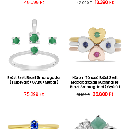
Normál ár
49.099 Ft
Normál ár
Kedvezményes
13.390 Ft
42.099 Ft
Ezüst Szett Brazil Smaragddal
Három Tónusú Ezüst Szett
( Fülbevaló+Gyűrű+Medál )
Madagaszkári Rubinnal és
Brazil Smaragddal ( Gyűrű )
Normál ár
75.299 Ft
35.800 Ft
Normál ár
Kedvezményes
51.199 Ft