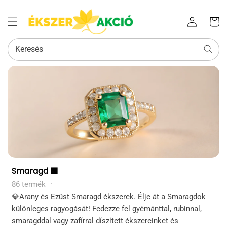
Az Ön
Bejelentkezés
kosara
Keresés
Kollekció:
Smaragd 🟩
86 termék
·
💎Arany és Ezüst Smaragd ékszerek. Élje át a Smaragdok
különleges ragyogását! Fedezze fel gyémánttal, rubinnal,
smaragddal ​​vagy zafírral díszített ékszereinket és