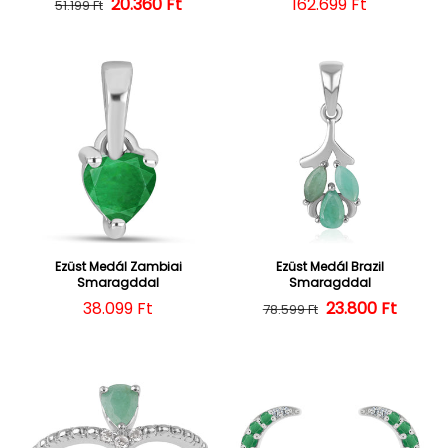
20.360 Ft
Normál ár
Kedvezményes ár
Normál ár
162.699 Ft
51.199 Ft
Ezüst Medál Zambiai
Ezüst Medál Brazil
Smaragddal
Smaragddal
Normál ár
38.099 Ft
23.800 Ft
Normál ár
Kedvezményes
78.599 Ft