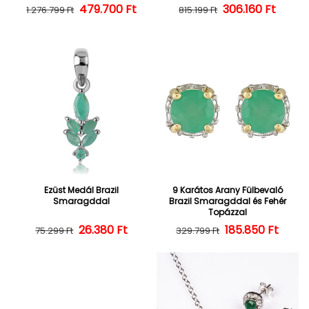
479.700 Ft
Normál ár
Kedvezményes ár
306.160 Ft
Normál ár
Kedvezményes
1.276.799 Ft
815.199 Ft
Ezüst Medál Brazil
9 Karátos Arany Fülbevaló
Smaragddal
Brazil Smaragddal és Fehér
Topázzal
26.380 Ft
Normál ár
Kedvezményes ár
185.850 Ft
Normál ár
Kedvezményes
75.299 Ft
329.799 Ft