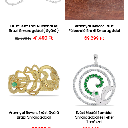
Ezüst Szett Thai Rubinnal és
Arannyal Bevont Ezüst
Brazil Smaragddal ( Gyűrű )
Fülbevaló Brazil Smaragddal
41.490 Ft
Normál ár
Kedvezményes ár
Normál ár
69.899 Ft
62.999 Ft
Arannyal Bevont Ezüst Gyűrű
Ezüst Medál Zambiai
Brazil Smaragddal
Smaragddal és Fehér
Topázzal