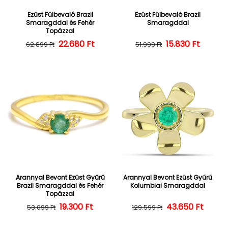
Ezüst Fülbevaló Brazil
Ezüst Fülbevaló Brazil
Smaragddal és Fehér
Smaragddal
Topázzal
22.680 Ft
Normál ár
Kedvezményes ár
15.830 Ft
Normál ár
Kedvezményes
62.899 Ft
51.999 Ft
Arannyal Bevont Ezüst Gyűrű
Arannyal Bevont Ezüst Gyűrű
Brazil Smaragddal és Fehér
Kolumbiai Smaragddal
Topázzal
19.300 Ft
Normál ár
Kedvezményes ár
43.650 Ft
Normál ár
Kedvezményes
53.099 Ft
129.599 Ft