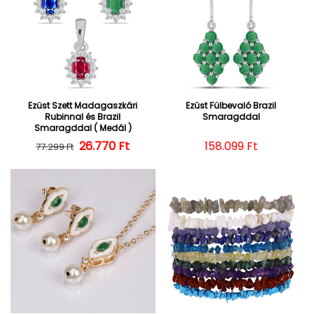
Ezüst Szett Madagaszkári
Ezüst Fülbevaló Brazil
Rubinnal és Brazil
Smaragddal
Smaragddal ( Medál )
26.770 Ft
Normál ár
Kedvezményes ár
Normál ár
158.099 Ft
77.299 Ft