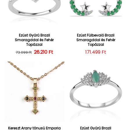
Ezüst Gyűrű Brazil
Ezüst Fülbevaló Brazil
Smaragddal és Fehér
Smaragddal és Fehér
Topázzal
Topázzal
26.210 Ft
Normál ár
Kedvezményes ár
Normál ár
171.499 Ft
73.099 Ft
Kereszt Arany tónusú Emporia
Ezüst Gyűrű Brazil