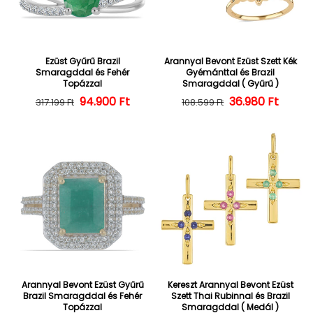
Ezüst Gyűrű Brazil
Arannyal Bevont Ezüst Szett Kék
Smaragddal és Fehér
Gyémánttal és Brazil
Topázzal
Smaragddal ( Gyűrű )
94.900 Ft
Normál ár
Kedvezményes ár
36.980 Ft
Normál ár
Kedvezményes
317.199 Ft
108.599 Ft
Arannyal Bevont Ezüst Gyűrű
Kereszt Arannyal Bevont Ezüst
Brazil Smaragddal és Fehér
Szett Thai Rubinnal és Brazil
Topázzal
Smaragddal ( Medál )