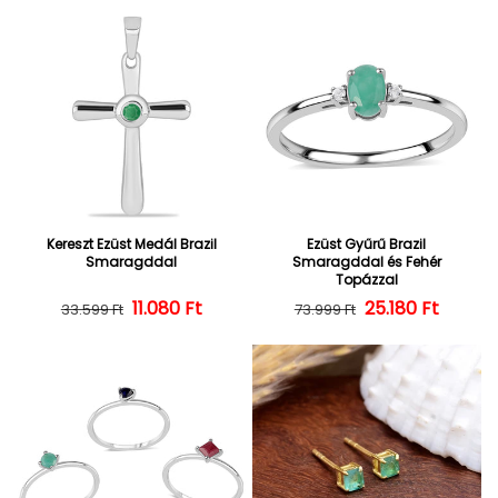
Kereszt Ezüst Medál Brazil
Ezüst Gyűrű Brazil
Smaragddal
Smaragddal és Fehér
Topázzal
Normál ár
Kedvezményes ár
11.080 Ft
25.180 Ft
Normál ár
Kedvezményes
33.599 Ft
73.999 Ft