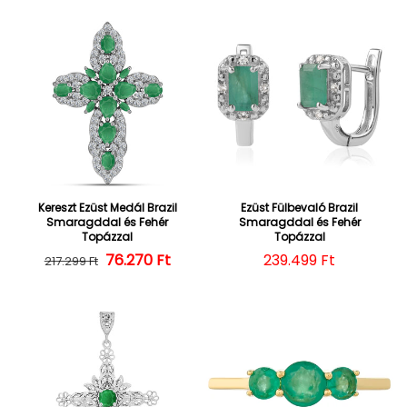
Kereszt Ezüst Medál Brazil
Ezüst Fülbevaló Brazil
Smaragddal és Fehér
Smaragddal és Fehér
Topázzal
Topázzal
76.270 Ft
Normál ár
Kedvezményes ár
Normál ár
239.499 Ft
217.299 Ft