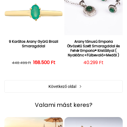
9 Karátos Arany Gyűrű Brazil
Arany tónusú Emporia
Smaragddal
Ötvözetű Szett Smaragddal és
Fehér Emporia® Kristállyal (
Nyaklánc+Fülbevaló+Medál )
168.500 Ft
Normál ár
Kedvezményes ár
Normál ár
40.299 Ft
448.499 Ft
Következő oldal
Valami mást keres?