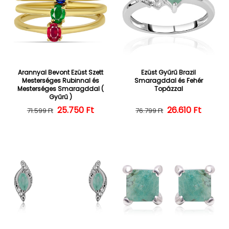
Arannyal Bevont Ezüst Szett
Ezüst Gyűrű Brazil
Mesterséges Rubinnal és
Smaragddal és Fehér
Mesterséges Smaragddal (
Topázzal
Gyűrű )
25.750 Ft
Normál ár
Kedvezményes ár
26.610 Ft
Normál ár
Kedvezményes
71.599 Ft
76.799 Ft