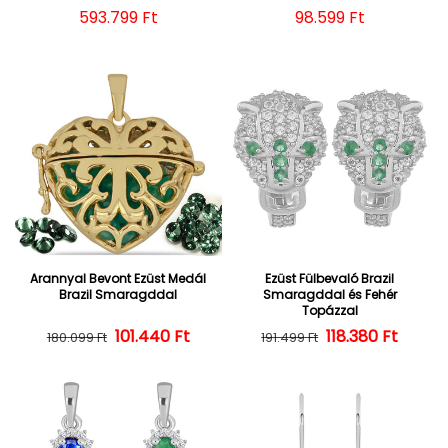
Normál ár
593.799 Ft
Normál ár
98.599 Ft
Arannyal Bevont Ezüst Medál
Ezüst Fülbevaló Brazil
Brazil Smaragddal
Smaragddal és Fehér
Topázzal
101.440 Ft
Normál ár
Kedvezményes ár
118.380 Ft
Normál ár
Kedvezményes
180.099 Ft
191.499 Ft