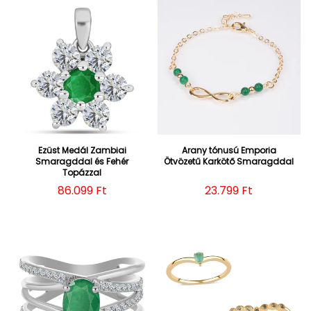
Ezüst Medál Zambiai
Arany tónusú Emporia
Smaragddal és Fehér
Ötvözetű Karkötő Smaragddal
Topázzal
Normál ár
86.099 Ft
Normál ár
23.799 Ft