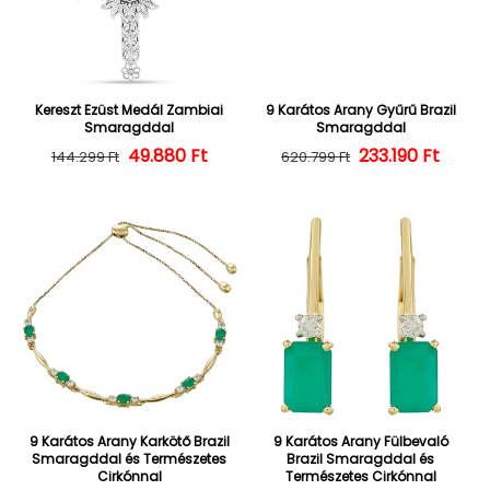
Kereszt Ezüst Medál Zambiai
9 Karátos Arany Gyűrű Brazil
Smaragddal
Smaragddal
49.880 Ft
Normál ár
Kedvezményes ár
233.190 Ft
Normál ár
Kedvezményes
144.299 Ft
620.799 Ft
9 Karátos Arany Karkötő Brazil
9 Karátos Arany Fülbevaló
Smaragddal és Természetes
Brazil Smaragddal és
Cirkónnal
Természetes Cirkónnal