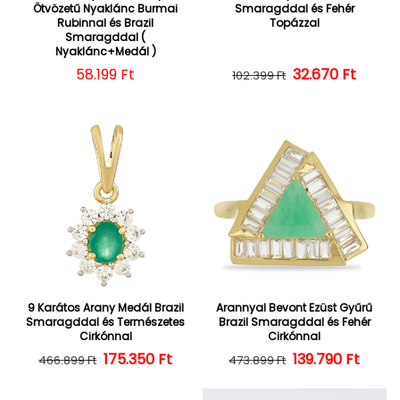
Ötvözetű Nyaklánc Burmai
Smaragddal és Fehér
Rubinnal és Brazil
Topázzal
Smaragddal (
Nyaklánc+Medál )
Normál ár
58.199 Ft
32.670 Ft
Normál ár
Kedvezményes
102.399 Ft
9 Karátos Arany Medál Brazil
Arannyal Bevont Ezüst Gyűrű
Smaragddal és Természetes
Brazil Smaragddal és Fehér
Cirkónnal
Cirkónnal
175.350 Ft
Normál ár
Kedvezményes ár
139.790 Ft
Normál ár
Kedvezményes
466.899 Ft
473.899 Ft