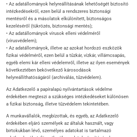
• Az adatállományok helyreállításának lehetőségét biztosító
intézkedésekről, ezen belül a rendszeres biztonsági
mentésről és a másolatok elkülönített, biztonságos
kezeléséről (tükrözés, biztonsági mentés);
• Az adatállományok vírusok elleni védelméről
(vírusvédelem);
• Az adatállományok, illetve az azokat hordozó eszközök
fizikai védelméről, ezen belül a tűzkár, vízkár, villámcsapás,
egyéb elemi kár elleni védelemről, illetve az ilyen események
következtében bekövetkező károsodások
helyreállíthatóságáról (archiválás, tűzvédelem).
Az Adatkezelő a papíralapú nyilvántartások védelme
érdekében megteszi a szükséges intézkedéseket különösen
a fizikai biztonság, illetve tűzvédelem tekintetében.
A munkavállalók, megbízottak, és egyéb, az Adatkezelő
érdekében eljáró személyek az általuk használt, vagy
birtokukban lévő, személyes adatokat is tartalmazó