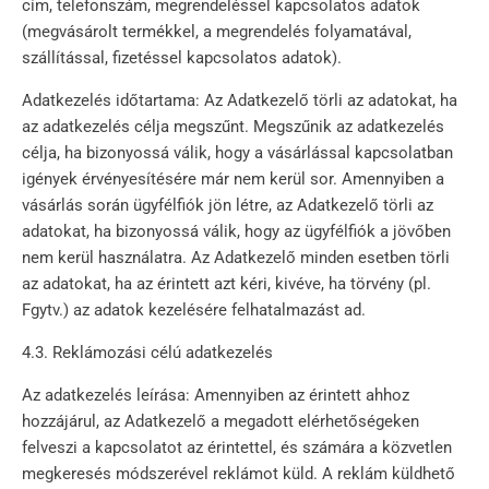
cím, telefonszám, megrendeléssel kapcsolatos adatok
(megvásárolt termékkel, a megrendelés folyamatával,
szállítással, fizetéssel kapcsolatos adatok).
Adatkezelés időtartama: Az Adatkezelő törli az adatokat, ha
az adatkezelés célja megszűnt. Megszűnik az adatkezelés
célja, ha bizonyossá válik, hogy a vásárlással kapcsolatban
igények érvényesítésére már nem kerül sor. Amennyiben a
vásárlás során ügyfélfiók jön létre, az Adatkezelő törli az
adatokat, ha bizonyossá válik, hogy az ügyfélfiók a jövőben
nem kerül használatra. Az Adatkezelő minden esetben törli
az adatokat, ha az érintett azt kéri, kivéve, ha törvény (pl.
Fgytv.) az adatok kezelésére felhatalmazást ad.
4.3. Reklámozási célú adatkezelés
Az adatkezelés leírása: Amennyiben az érintett ahhoz
hozzájárul, az Adatkezelő a megadott elérhetőségeken
felveszi a kapcsolatot az érintettel, és számára a közvetlen
megkeresés módszerével reklámot küld. A reklám küldhető