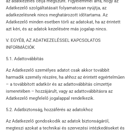
az adatkezelés célja megszűnt. Figyelemmel arra, hogy az
Adatkezelő szolgáltatásait folyamatosan nyújtja, az
adatkezelésnek nincs meghatározott időtartama. Az
Adatkezelő minden esetben törli az adatokat, ha az érintett
azt kéri, és az adatok kezelésére más jogalap nincs.
V. EGYÉB, AZ ADATKEZELÉSSEL KAPCSOLATOS
INFORMÁCIÓK
5.1. Adattovábbítás
Az Adatkezelő személyes adatot csak akkor továbbít
harmadik személy részére, ha ahhoz az érintett egyértelműen
– a továbbított adatkör és az adattovábbítás címzettje
ismeretében – hozzájárult, vagy az adattovábbításra az
Adatkezelő megfelelő jogalappal rendelkezik.
5.2. Adatbiztonság, hozzáférés az adatokhoz
Az Adatkezelő gondoskodik az adatok biztonságáról,
megteszi azokat a technikai és szervezési intézkedéseket és