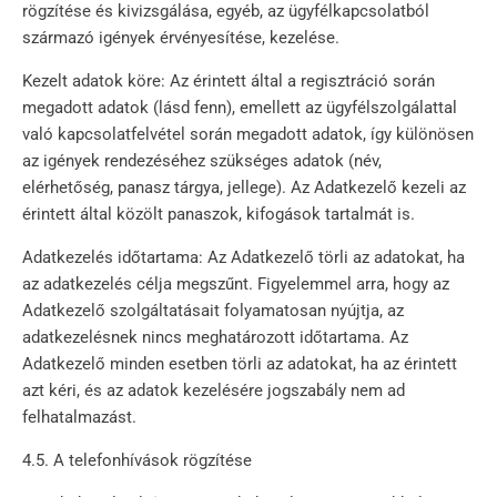
rögzítése és kivizsgálása, egyéb, az ügyfélkapcsolatból
származó igények érvényesítése, kezelése.
Kezelt adatok köre: Az érintett által a regisztráció során
megadott adatok (lásd fenn), emellett az ügyfélszolgálattal
való kapcsolatfelvétel során megadott adatok, így különösen
az igények rendezéséhez szükséges adatok (név,
elérhetőség, panasz tárgya, jellege). Az Adatkezelő kezeli az
érintett által közölt panaszok, kifogások tartalmát is.
Adatkezelés időtartama: Az Adatkezelő törli az adatokat, ha
az adatkezelés célja megszűnt. Figyelemmel arra, hogy az
Adatkezelő szolgáltatásait folyamatosan nyújtja, az
adatkezelésnek nincs meghatározott időtartama. Az
Adatkezelő minden esetben törli az adatokat, ha az érintett
azt kéri, és az adatok kezelésére jogszabály nem ad
felhatalmazást.
4.5. A telefonhívások rögzítése