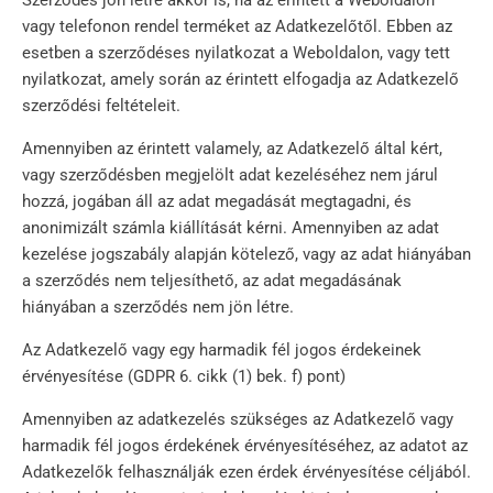
Szerződés jön létre akkor is, ha az érintett a Weboldalon
vagy telefonon rendel terméket az Adatkezelőtől. Ebben az
esetben a szerződéses nyilatkozat a Weboldalon, vagy tett
nyilatkozat, amely során az érintett elfogadja az Adatkezelő
szerződési feltételeit.
Amennyiben az érintett valamely, az Adatkezelő által kért,
vagy szerződésben megjelölt adat kezeléséhez nem járul
hozzá, jogában áll az adat megadását megtagadni, és
anonimizált számla kiállítását kérni. Amennyiben az adat
kezelése jogszabály alapján kötelező, vagy az adat hiányában
a szerződés nem teljesíthető, az adat megadásának
hiányában a szerződés nem jön létre.
Az Adatkezelő vagy egy harmadik fél jogos érdekeinek
érvényesítése (GDPR 6. cikk (1) bek. f) pont)
Amennyiben az adatkezelés szükséges az Adatkezelő vagy
harmadik fél jogos érdekének érvényesítéséhez, az adatot az
Adatkezelők felhasználják ezen érdek érvényesítése céljából.