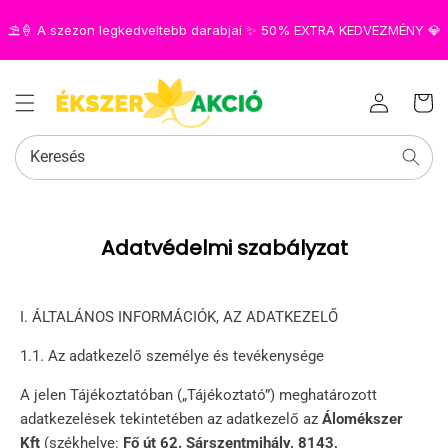
⛱️🍦 A szezon legkedveltebb darabjai ✨ 50% EXTRA KEDVEZMÉNY 💎
Az Ön
Bejelentkezés
kosara
Keresés
Adatvédelmi szabályzat
I. ÁLTALÁNOS INFORMÁCIÓK, AZ ADATKEZELŐ
1.1. Az adatkezelő személye és tevékenysége
A jelen Tájékoztatóban („Tájékoztató”) meghatározott
adatkezelések tekintetében az adatkezelő az
Álomékszer
Kft
(székhelye:
Fő út 62. Sárszentmihály, 8143,