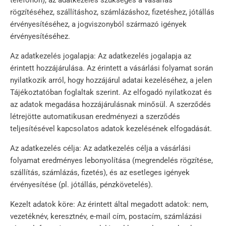
telefonon), az adatkezelés szükséges a vásárlás
rögzítéséhez, szállításhoz, számlázáshoz, fizetéshez, jótállás
érvényesítéséhez, a jogviszonyból származó igények
érvényesítéséhez.
Az adatkezelés jogalapja: Az adatkezelés jogalapja az
érintett hozzájárulása. Az érintett a vásárlási folyamat során
nyilatkozik arról, hogy hozzájárul adatai kezeléséhez, a jelen
Tájékoztatóban foglaltak szerint. Az elfogadó nyilatkozat és
az adatok megadása hozzájárulásnak minősül. A szerződés
létrejötte automatikusan eredményezi a szerződés
teljesítésével kapcsolatos adatok kezelésének elfogadását.
Az adatkezelés célja: Az adatkezelés célja a vásárlási
folyamat eredményes lebonyolítása (megrendelés rögzítése,
szállítás, számlázás, fizetés), és az esetleges igények
érvényesítése (pl. jótállás, pénzkövetelés).
Kezelt adatok köre: Az érintett által megadott adatok: nem,
vezetéknév, keresztnév, e-mail cím, postacím, számlázási