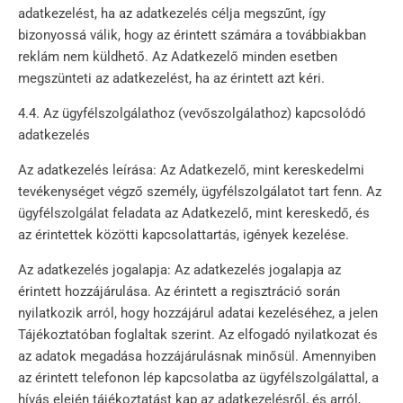
adatkezelést, ha az adatkezelés célja megszűnt, így
bizonyossá válik, hogy az érintett számára a továbbiakban
reklám nem küldhető. Az Adatkezelő minden esetben
megszünteti az adatkezelést, ha az érintett azt kéri.
4.4. Az ügyfélszolgálathoz (vevőszolgálathoz) kapcsolódó
adatkezelés
Az adatkezelés leírása: Az Adatkezelő, mint kereskedelmi
tevékenységet végző személy, ügyfélszolgálatot tart fenn. Az
ügyfélszolgálat feladata az Adatkezelő, mint kereskedő, és
az érintettek közötti kapcsolattartás, igények kezelése.
Az adatkezelés jogalapja: Az adatkezelés jogalapja az
érintett hozzájárulása. Az érintett a regisztráció során
nyilatkozik arról, hogy hozzájárul adatai kezeléséhez, a jelen
Tájékoztatóban foglaltak szerint. Az elfogadó nyilatkozat és
az adatok megadása hozzájárulásnak minősül. Amennyiben
az érintett telefonon lép kapcsolatba az ügyfélszolgálattal, a
hívás elején tájékoztatást kap az adatkezelésről, és arról,