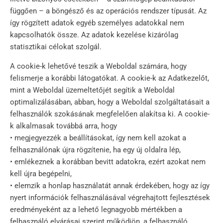
függően – a böngésző és az operációs rendszer típusát. Az
így rögzített adatok egyéb személyes adatokkal nem
kapcsolhatók össze. Az adatok kezelése kizárólag
statisztikai célokat szolgál.
A cookie-k lehetővé teszik a Weboldal számára, hogy
felismerje a korábbi látogatókat. A cookie-k az Adatkezelőt,
mint a Weboldal üzemeltetőjét segítik a Weboldal
optimalizálásában, abban, hogy a Weboldal szolgáltatásait a
felhasználók szokásának megfelelően alakítsa ki. A cookie-
k alkalmasak továbbá arra, hogy
• megjegyezzék a beállításokat, így nem kell azokat a
felhasználónak újra rögzítenie, ha egy új oldalra lép,
• emlékeznek a korábban bevitt adatokra, ezért azokat nem
kell újra begépelni,
• elemzik a honlap használatát annak érdekében, hogy az így
nyert információk felhasználásával végrehajtott fejlesztések
eredményeként az a lehető legnagyobb mértékben a
felhasználó elvárásai szerint működjön, a felhasználó