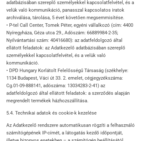
adatbázisában szereplő személyekkel kapcsolatfelvétel, és a
velük való kommunikáció, panasszal kapcsolatos iratok
archiválása, tárolása, 5 évet követően megsemmisítése.
• P-tel Call Center, Tomek Péter, egyéni vállalkozó (cím: 4400
Nyíregyháza, Géza utca 29., Adószám: 66889984-2-35;
Nyilvántartási szám: 40416680): az adatfeldolgozó által
ellátott feladatok: az Adatkezelő adatbázisában szereplő
személyekkel kapcsolatfelvétel, és a velük való
kommunikáció.
• DPD Hungary Korlátolt Felelősségű Társaság (székhelye:
1134 Budapest, Váci út 33. 2. emelet, cégjegyzékszáma:
Cg.01-09-888141, adószáma: 13034283-2-41) az
adatfeldolgozó által ellátott feladatok: a szerződés alapján
megrendelt termékek házhozszállítása.
5.4. Technikai adatok és cookie-k kezelése
Az Adatkezelő rendszere automatikusan rögzíti a felhasználó
számítógépének IP-címét, a látogatás kezdő időpontját,
illetve bizonyos esetekben – a számítógép beállításától