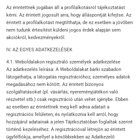
Az érintettnek jogában áll a profilalkotásról tájékoztatást
kérni. Az érintett jogosult arra, hogy álláspontját kifejtse. Az
érintett a profilalkotást megtilthatja, de ez esetben a jövőben
nem tudunk értesítést küldeni jogos érdek alapján sem
akciókról, kedvezményekről.
IV. AZ EGYES ADATKEZELÉSEK
4.1. Weboldalakon regisztráló személyek adatkezelése
Az adatkezelés leírása: A Weboldalakat bárki szabadon
látogathatja, a látogatás regisztrációhoz, személyes adatok
megadásához nem kötött. Az érintett bizonyos
szolgáltatásokat (pl. vásárlás, nyereményjátékon való
részvétel stb.) csak regisztráció után vehet igénybe. Ebben
az esetben az érintettnek meg kell adnia adatait a
regisztrációs felületen, és nyilatkoznia kell arról, hogy
hozzájárul adatainak a jelen Tájékoztatóban foglaltak szerint
történő kezeléséhez. A regisztrációval létrejön az érintett
ügyfélfiókja, amellyel a későbbiekben az Adatkezelő