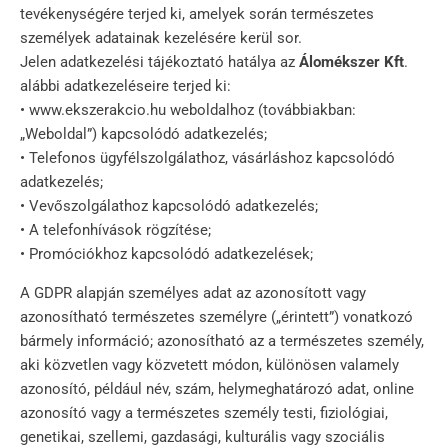
tevékenységére terjed ki, amelyek során természetes
személyek adatainak kezelésére kerül sor.
Jelen adatkezelési tájékoztató hatálya az
Álomékszer Kft
.
alábbi adatkezeléseire terjed ki:
• www.ekszerakcio.hu weboldalhoz (továbbiakban:
„Weboldal”) kapcsolódó adatkezelés;
• Telefonos ügyfélszolgálathoz, vásárláshoz kapcsolódó
adatkezelés;
• Vevőszolgálathoz kapcsolódó adatkezelés;
• A telefonhívások rögzítése;
• Promóciókhoz kapcsolódó adatkezelések;
A GDPR alapján személyes adat az azonosított vagy
azonosítható természetes személyre („érintett”) vonatkozó
bármely információ; azonosítható az a természetes személy,
aki közvetlen vagy közvetett módon, különösen valamely
azonosító, például név, szám, helymeghatározó adat, online
azonosító vagy a természetes személy testi, fiziológiai,
genetikai, szellemi, gazdasági, kulturális vagy szociális