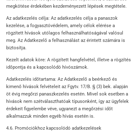
megkötése érdekében kezdeményezett lépések megtétele.
Az adatkezelés célja: Az adatkezelés célja a panaszok
kezelése, a fogyasztóvédelem, amely célok elérése a
rögzített hívások utólagos felhasználhatóságával valósul
meg. Az Adatkezelő a felhasználást az érintett számára is
biztosítja.
Kezelt adatok köre: A rögzített hangfelvétel, illetve a rögzítés
időpontja és a kapcsolódó hívószámok.
Adatkezelés időtartama: Az Adatkezelő a beérkező és
kimenő hívások felvételeit az Fgytv. 17/B. § (3) bek. alapján
öt évig megőrzi panaszkezelés esetén. Mivel sok esetben a
hívások nem szétválaszthatóak típusonként, így az ügyfelek
érdekeit figyelembe véve, ugyanezt a megőrzési időt
alkalmazzuk minden egyéb hívás esetén is.
4.6. Promóciókhoz kapcsolódó adatkezelések