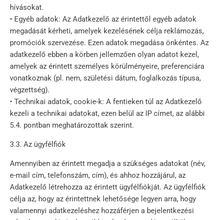
hívásokat.
• Egyéb adatok: Az Adatkezelő az érintettől egyéb adatok
megadását kérheti, amelyek kezelésének célja reklámozás,
promóciók szervezése. Ezen adatok megadása önkéntes. Az
adatkezelő ebben a körben jellemzően olyan adatot kezel,
amelyek az érintett személyes körülményeire, preferenciára
vonatkoznak (pl. nem, születési dátum, foglalkozás típusa,
végzettség).
• Technikai adatok, cookie-k: A fentieken túl az Adatkezelő
kezeli a technikai adatokat, ezen belül az IP címet, az alábbi
5.4. pontban meghatározottak szerint.
3.3. Az ügyfélfiók
Amennyiben az érintett megadja a szükséges adatokat (név,
e-mail cím, telefonszám, cím), és ahhoz hozzájárul, az
Adatkezelő létrehozza az érintett ügyfélfiókját. Az ügyfélfiók
célja az, hogy az érintettnek lehetősége legyen arra, hogy
valamennyi adatkezeléshez hozzáférjen a bejelentkezési