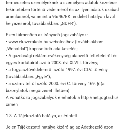
természetes személyeknek a személyes adatok kezelése
tekintetében történő védelméről és az ilyen adatok szabad
áramlásáról, valamint a 95/46/EK rendelet hatályon kívül
helyezéséről; továbbiakban: „GDPR”).
Ezen túlmenően az irányadó jogszabályok:
• www.ekszerakcio.hu weboldalhoz (továbbiakban:
„Weboldal”) kapcsolódó adatkezelés;
• A gazdasági reklámtevékenység alapvető feltételeiről és
egyes korlátairól szóló 2008. évi XLVIII. törvény;
• a fogyasztóvédelemről szóló 1997. évi CLV. törvény
(továbbiakban: „Fgytv”);
• a számvitelről szóló 2000. évi C. törvény 169. § (a
bizonylatok megőrzését illetően).
A vonatkozó jogszabályok elérhetők a http://net.jogtar.hu/
címen
1.3. A Tájékoztató hatálya, az érintett
Jelen Tájékoztató hatálya kizárólag az Adatkezelő azon