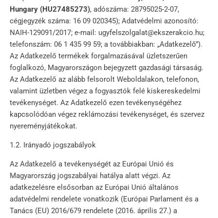
Hungary
(HU27485273)
, adószáma: 28795025-2-07,
cégjegyzék száma: 16 09 020345); Adatvédelmi azonosító:
NAIH-129091/2017; e-mail: ugyfelszolgalat@ekszerakcio.hu;
telefonszám: 06 1 435 99 59; a továbbiakban: „Adatkezelő”).
Az Adatkezelő termékek forgalmazásával üzletszerűen
foglalkozó, Magyarországon bejegyzett gazdasági társaság.
Az Adatkezelő az alább felsorolt Weboldalakon, telefonon,
valamint üzletben végez a fogyasztók felé kiskereskedelmi
tevékenységet. Az Adatkezelő ezen tevékenységéhez
kapcsolódóan végez reklámozási tevékenységet, és szervez
nyereményjátékokat.
1.2. Irányadó jogszabályok
Az Adatkezelő a tevékenységét az Európai Unió és
Magyarország jogszabályai hatálya alatt végzi. Az
adatkezelésre elsősorban az Európai Unió általános
adatvédelmi rendelete vonatkozik (Európai Parlament és a
Tanács (EU) 2016/679 rendelete (2016. április 27.) a