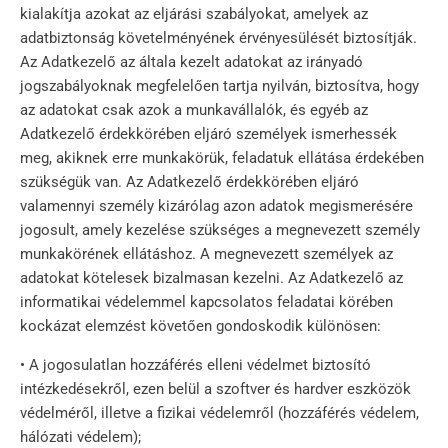
kialakítja azokat az eljárási szabályokat, amelyek az
adatbiztonság követelményének érvényesülését biztosítják.
Az Adatkezelő az általa kezelt adatokat az irányadó
jogszabályoknak megfelelően tartja nyilván, biztosítva, hogy
az adatokat csak azok a munkavállalók, és egyéb az
Adatkezelő érdekkörében eljáró személyek ismerhessék
meg, akiknek erre munkakörük, feladatuk ellátása érdekében
szükségük van. Az Adatkezelő érdekkörében eljáró
valamennyi személy kizárólag azon adatok megismerésére
jogosult, amely kezelése szükséges a megnevezett személy
munkakörének ellátáshoz. A megnevezett személyek az
adatokat kötelesek bizalmasan kezelni. Az Adatkezelő az
informatikai védelemmel kapcsolatos feladatai körében
kockázat elemzést követően gondoskodik különösen:
• A jogosulatlan hozzáférés elleni védelmet biztosító
intézkedésekről, ezen belül a szoftver és hardver eszközök
védelméről, illetve a fizikai védelemről (hozzáférés védelem,
hálózati védelem);