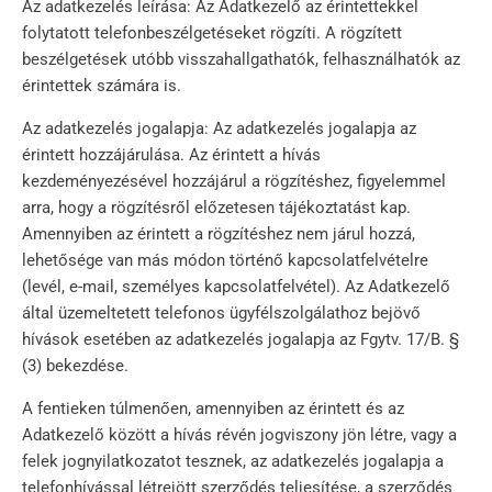
Az adatkezelés leírása: Az Adatkezelő az érintettekkel
folytatott telefonbeszélgetéseket rögzíti. A rögzített
beszélgetések utóbb visszahallgathatók, felhasználhatók az
érintettek számára is.
Az adatkezelés jogalapja: Az adatkezelés jogalapja az
érintett hozzájárulása. Az érintett a hívás
kezdeményezésével hozzájárul a rögzítéshez, figyelemmel
arra, hogy a rögzítésről előzetesen tájékoztatást kap.
Amennyiben az érintett a rögzítéshez nem járul hozzá,
lehetősége van más módon történő kapcsolatfelvételre
(levél, e-mail, személyes kapcsolatfelvétel). Az Adatkezelő
által üzemeltetett telefonos ügyfélszolgálathoz bejövő
hívások esetében az adatkezelés jogalapja az Fgytv. 17/B. §
(3) bekezdése.
A fentieken túlmenően, amennyiben az érintett és az
Adatkezelő között a hívás révén jogviszony jön létre, vagy a
felek jognyilatkozatot tesznek, az adatkezelés jogalapja a
telefonhívással létrejött szerződés teljesítése, a szerződés