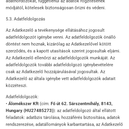
adathordozókat, függetlenül az adatok rögzítésének
módjától, kötelesek biztonságosan őrizni és védeni.
5.3. Adatfeldolgozás
Az Adatkezelő a tevékenysége ellátásához jogosult
adatfeldolgozót igénybe venni. Az adatfeldolgozók önálló
döntést nem hoznak, kizárólag az Adatkezelővel kötött
szerződés, és a kapott utasítások szerint jogosultak eljárni.
Az Adatkezelő ellenőrzi az adatfeldolgozók munkáját. Az
adatfeldolgozók további adatfeldolgozó igénybevételére
csak az Adatkezelő hozzájárulásával jogosultak. Az
Adatkezelő az általa igénybe vett adatfeldolgozók adatait
közzéteszi.
Adatfeldolgozók:
•
Álomékszer Kft
(cím:
Fő út 62. Sárszentmihály, 8143,
Hungary
(HU27485273)
): az adatfeldolgozó által ellátott
feladatok: adatbzis tárolása, hozzáférés biztosítása, adatok
rendszerezése, adatállományok karbantartása, az Adatkezelő