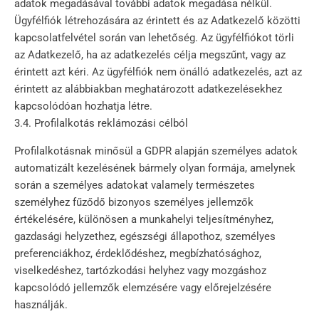
adatok megadásával további adatok megadása nélkül.
Ügyfélfiók létrehozására az érintett és az Adatkezelő közötti
kapcsolatfelvétel során van lehetőség. Az ügyfélfiókot törli
az Adatkezelő, ha az adatkezelés célja megszűnt, vagy az
érintett azt kéri. Az ügyfélfiók nem önálló adatkezelés, azt az
érintett az alábbiakban meghatározott adatkezelésekhez
kapcsolódóan hozhatja létre.
3.4. Profilalkotás reklámozási célból
Profilalkotásnak minősül a GDPR alapján személyes adatok
automatizált kezelésének bármely olyan formája, amelynek
során a személyes adatokat valamely természetes
személyhez fűződő bizonyos személyes jellemzők
értékelésére, különösen a munkahelyi teljesítményhez,
gazdasági helyzethez, egészségi állapothoz, személyes
preferenciákhoz, érdeklődéshez, megbízhatósághoz,
viselkedéshez, tartózkodási helyhez vagy mozgáshoz
kapcsolódó jellemzők elemzésére vagy előrejelzésére
használják.