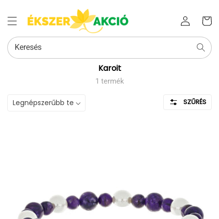
Az Ön
Bejelentkezés
kosara
Keresés
Kollekció:
Karoit
1 termék
SZŰRÉS