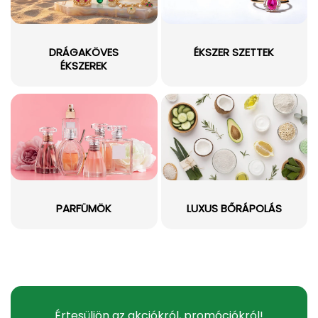
DRÁGAKÖVES
ÉKSZER SZETTEK
ÉKSZEREK
PARFÜMÖK
LUXUS BŐRÁPOLÁS
Értesüljön az akciókról, promóciókról!