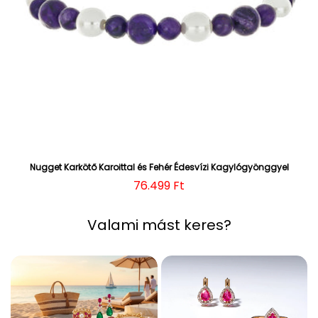
Nugget Karkötő Karoittal és Fehér Édesvízi Kagylógyönggyel
Normál ár
76.499 Ft
Valami mást keres?