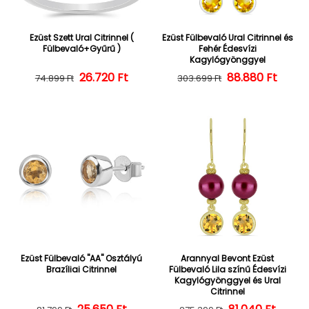
Ezüst Szett Ural Citrinnel (
Ezüst Fülbevaló Ural Citrinnel és
Fülbevaló+Gyűrű )
Fehér Édesvízi
Kagylógyönggyel
26.720 Ft
Normál ár
Kedvezményes ár
Normál ár
Kedvezményes
88.880 Ft
74.899 Ft
303.699 Ft
Ezüst Fülbevaló "AA" Osztályú
Arannyal Bevont Ezüst
Brazíliai Citrinnel
Fülbevaló Lila színű Édesvízi
Kagylógyönggyel és Ural
Citrinnel