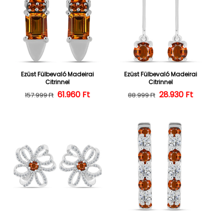
Ezüst Fülbevaló Madeirai
Ezüst Fülbevaló Madeirai
Citrinnel
Citrinnel
Normál ár
Kedvezményes ár
61.960 Ft
28.930 Ft
Normál ár
Kedvezményes
157.999 Ft
88.999 Ft