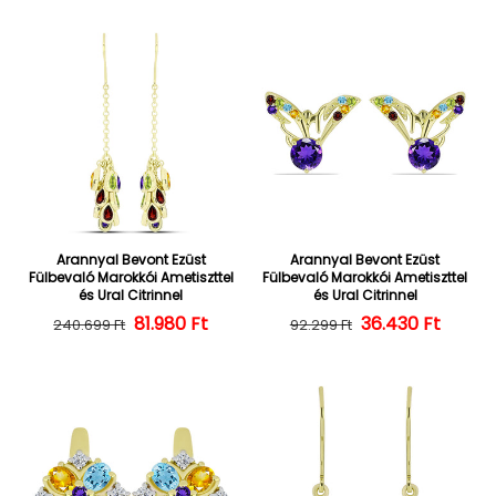
Arannyal Bevont Ezüst
Arannyal Bevont Ezüst
Fülbevaló Marokkói Ametiszttel
Fülbevaló Marokkói Ametiszttel
és Ural Citrinnel
és Ural Citrinnel
Normál ár
Kedvezményes ár
81.980 Ft
36.430 Ft
Normál ár
Kedvezményes
240.699 Ft
92.299 Ft