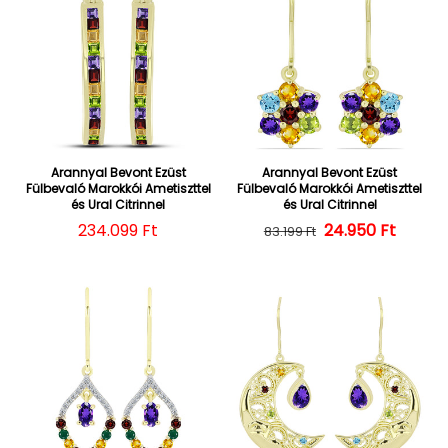
Arannyal Bevont Ezüst
Arannyal Bevont Ezüst
Fülbevaló Marokkói Ametiszttel
Fülbevaló Marokkói Ametiszttel
és Ural Citrinnel
és Ural Citrinnel
Normál ár
234.099 Ft
24.950 Ft
Normál ár
Kedvezményes
83.199 Ft