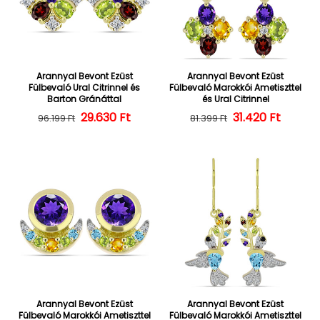
Arannyal Bevont Ezüst
Arannyal Bevont Ezüst
Fülbevaló Ural Citrinnel és
Fülbevaló Marokkói Ametiszttel
Barton Gránáttal
és Ural Citrinnel
29.630 Ft
Normál ár
Kedvezményes ár
31.420 Ft
Normál ár
Kedvezményes
96.199 Ft
81.399 Ft
Arannyal Bevont Ezüst
Arannyal Bevont Ezüst
Fülbevaló Marokkói Ametiszttel
Fülbevaló Marokkói Ametiszttel