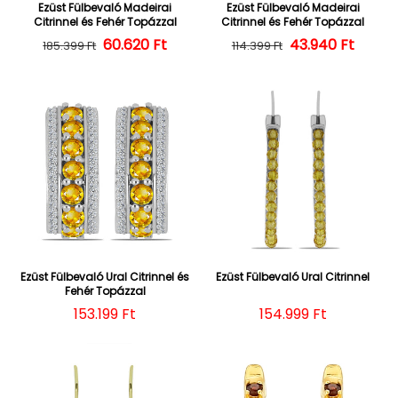
Ezüst Fülbevaló Madeirai
Ezüst Fülbevaló Madeirai
Citrinnel és Fehér Topázzal
Citrinnel és Fehér Topázzal
60.620 Ft
Normál ár
Kedvezményes ár
43.940 Ft
Normál ár
Kedvezményes
185.399 Ft
114.399 Ft
Ezüst Fülbevaló Ural Citrinnel és
Ezüst Fülbevaló Ural Citrinnel
Fehér Topázzal
Normál ár
153.199 Ft
Normál ár
154.999 Ft