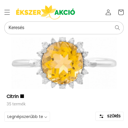
Az Ön
Bejelentkezés
kosara
Keresés
Kollekció:
Citrin 🟨
35 termék
SZŰRÉS