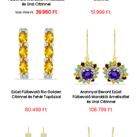
és Ural Citrinnel
39.960 Ft
Normál ár
Kedvezményes ár
Normál ár
51.999 Ft
108.799 Ft
Ezüst Fülbevaló Rio Golden
Arannyal Bevont Ezüst
Citrinnel és Fehér Topázzal
Fülbevaló Marokkói Ametiszttel
és Ural Citrinnel
Normál ár
80.499 Ft
Normál ár
108.799 Ft