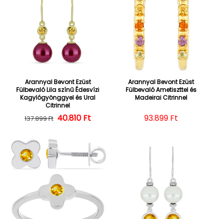
Arannyal Bevont Ezüst
Arannyal Bevont Ezüst
Fülbevaló Lila színű Édesvízi
Fülbevaló Ametiszttel és
Kagylógyönggyel és Ural
Madeirai Citrinnel
Citrinnel
40.810 Ft
Normál ár
Kedvezményes ár
Normál ár
93.899 Ft
137.899 Ft