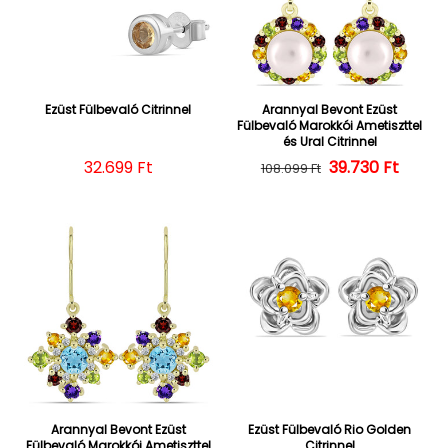
Ezüst Fülbevaló Citrinnel
Arannyal Bevont Ezüst
Fülbevaló Marokkói Ametiszttel
és Ural Citrinnel
Normál ár
32.699 Ft
39.730 Ft
Normál ár
Kedvezményes
108.099 Ft
Arannyal Bevont Ezüst
Ezüst Fülbevaló Rio Golden
Fülbevaló Marokkói Ametiszttel
Citrinnel