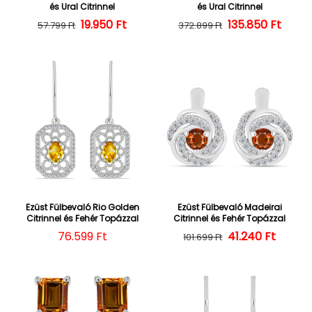
és Ural Citrinnel
és Ural Citrinnel
19.950 Ft
Normál ár
Kedvezményes ár
135.850 Ft
Normál ár
Kedvezményes
57.799 Ft
372.899 Ft
Ezüst Fülbevaló Rio Golden
Ezüst Fülbevaló Madeirai
Citrinnel és Fehér Topázzal
Citrinnel és Fehér Topázzal
Normál ár
76.599 Ft
41.240 Ft
Normál ár
Kedvezményes
101.699 Ft