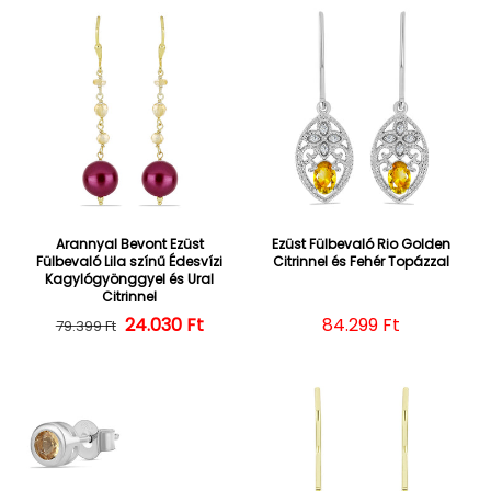
Arannyal Bevont Ezüst
Ezüst Fülbevaló Rio Golden
Fülbevaló Lila színű Édesvízi
Citrinnel és Fehér Topázzal
Kagylógyönggyel és Ural
Citrinnel
24.030 Ft
Normál ár
Kedvezményes ár
Normál ár
84.299 Ft
79.399 Ft