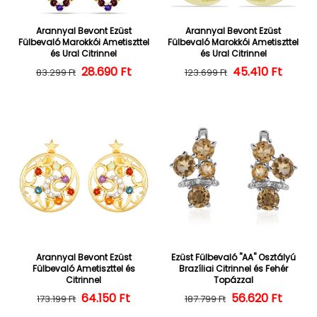
Arannyal Bevont Ezüst
Arannyal Bevont Ezüst
Fülbevaló Marokkói Ametiszttel
Fülbevaló Marokkói Ametiszttel
és Ural Citrinnel
és Ural Citrinnel
28.690 Ft
Normál ár
Kedvezményes ár
45.410 Ft
Normál ár
Kedvezményes
83.299 Ft
123.699 Ft
Arannyal Bevont Ezüst
Ezüst Fülbevaló "AA" Osztályú
Fülbevaló Ametiszttel és
Brazíliai Citrinnel és Fehér
Citrinnel
Topázzal
64.150 Ft
Normál ár
Kedvezményes ár
56.620 Ft
Normál ár
Kedvezményes
173.199 Ft
187.799 Ft