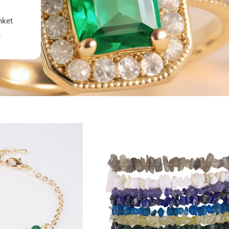
nket
.