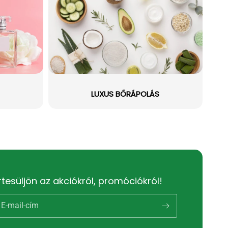
LUXUS BŐRÁPOLÁS
rtesüljön az akciókról, promóciókról!
E-mail-cím