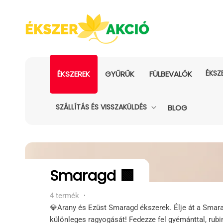
ÉKSZ
ÉKSZEREK
GYŰRŰK
FÜLBEVALÓK
SZÁLLÍTÁS ÉS VISSZAKÜLDÉS
BLOG
Kollekció:
Smaragd 🟩
4 termék
·
💎Arany és Ezüst Smaragd ékszerek. Élje át a Smar
különleges ragyogását! Fedezze fel gyémánttal, rubi