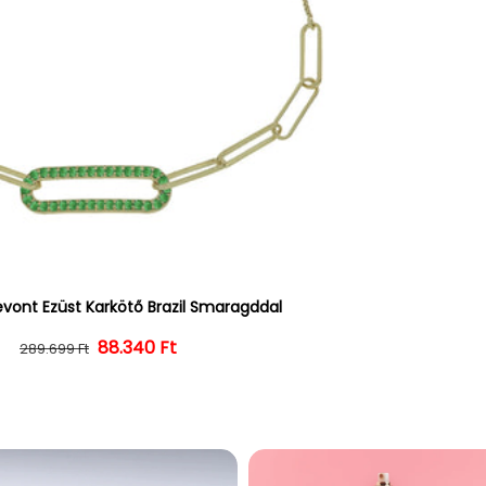
evont Ezüst Karkötő Brazil Smaragddal
Normál ár
Kedvezményes ár
88.340 Ft
289.699 Ft