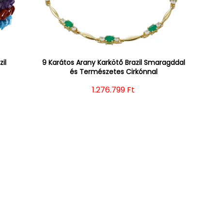
il
9 Karátos Arany Karkötő Brazil Smaragddal
és Természetes Cirkónnal
Normál ár
1.276.799 Ft