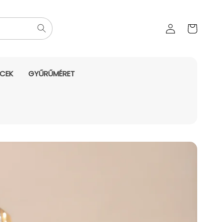
Az Ön
Bejelentkezés
kosara
NCEK
GYŰRŰMÉRET