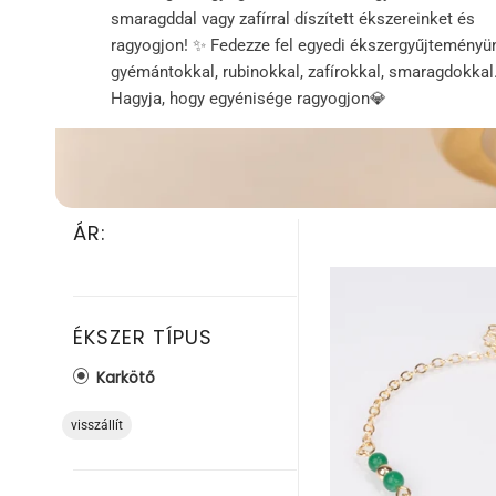
smaragddal ​​vagy zafírral díszített ékszereinket és
ragyogjon! ✨ Fedezze fel egyedi ékszergyűjteményü
gyémántokkal, rubinokkal, zafírokkal, smaragdokkal
Hagyja, hogy egyénisége ragyogjon💎
ÁR:
ÉKSZER TÍPUS
Karkötő
visszállít