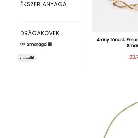
ÉKSZER ANYAGA
DRÁGAKÖVEK
Arany tónusú Empo
Smaragd 🟩
Smar
Nor
23.
visszállít