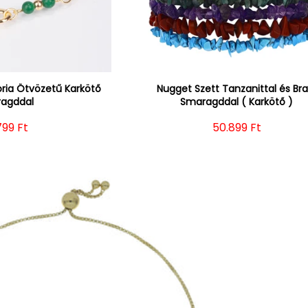
ria Ötvözetű Karkötő
Nugget Szett Tanzanittal és Braz
agddal
Smaragddal ( Karkötő )
mál ár
799 Ft
Normál ár
50.899 Ft