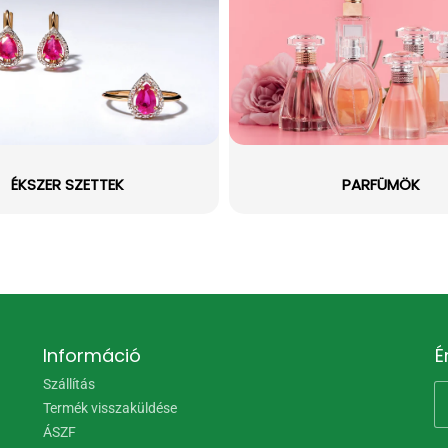
ÉKSZER SZETTEK
PARFÜMÖK
Információ
É
Szállítás
Termék visszaküldése
ÁSZF