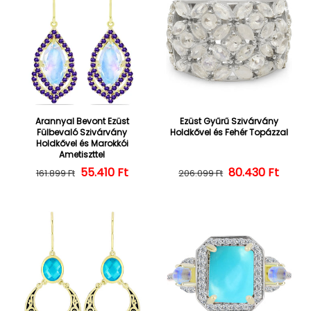
Arannyal Bevont Ezüst
Ezüst Gyűrű Szivárvány
Fülbevaló Szivárvány
Holdkővel és Fehér Topázzal
Holdkővel és Marokkói
Ametiszttel
55.410 Ft
Normál ár
Kedvezményes ár
Normál ár
Kedvezményes
80.430 Ft
161.899 Ft
206.099 Ft