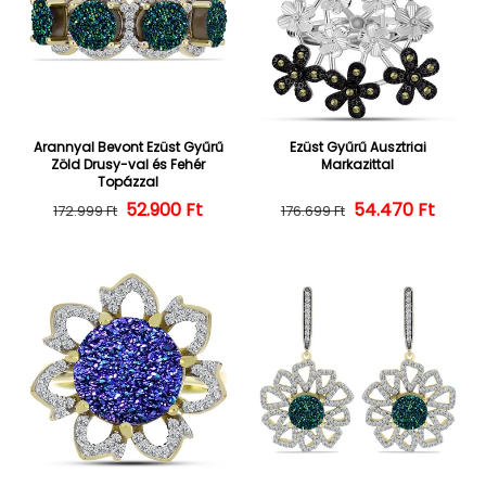
Arannyal Bevont Ezüst Gyűrű
Ezüst Gyűrű Ausztriai
Zöld Drusy-val és Fehér
Markazittal
Topázzal
52.900 Ft
Normál ár
Kedvezményes ár
54.470 Ft
Normál ár
Kedvezményes
172.999 Ft
176.699 Ft