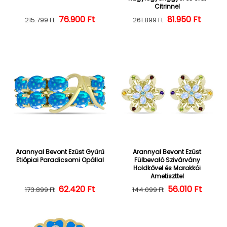
Citrinnel
76.900 Ft
Normál ár
Kedvezményes ár
Normál ár
Kedvezményes
81.950 Ft
215.799 Ft
261.899 Ft
Arannyal Bevont Ezüst Gyűrű
Arannyal Bevont Ezüst
Etiópiai Paradicsomi Opállal
Fülbevaló Szivárvány
Holdkővel és Marokkói
Ametiszttel
62.420 Ft
Normál ár
Kedvezményes ár
Normál ár
Kedvezményes
56.010 Ft
173.899 Ft
144.099 Ft