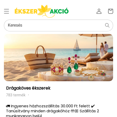
Az Ön
Bejelentkezés
kosara
Keresés
Kollekció:
Drágaköves ékszerek
783 termék
·
🚛 Ingyenes házhozszállítás 30.000 Ft felett ✔️
Tanúsítvány minden drágakőhöz 🤲🏼 Szállítás 2
munkanapon belül