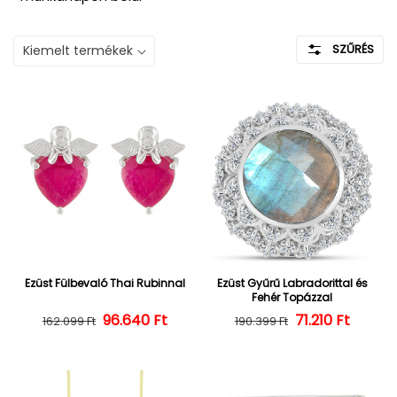
SZŰRÉS
Ezüst Fülbevaló Thai Rubinnal
Ezüst Gyűrű Labradorittal és
Fehér Topázzal
96.640 Ft
Normál ár
Kedvezményes ár
Normál ár
Kedvezményes
71.210 Ft
162.099 Ft
190.399 Ft