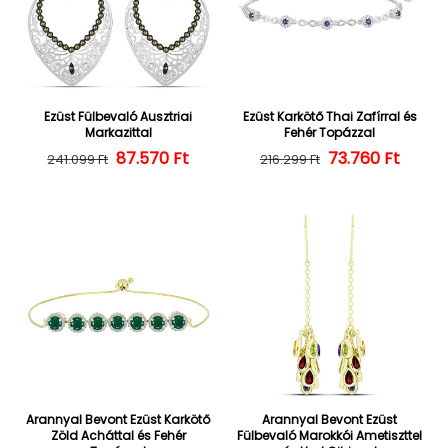
Ezüst Fülbevaló Ausztriai
Ezüst Karkötő Thai Zafírral és
Markazittal
Fehér Topázzal
87.570 Ft
Normál ár
Kedvezményes ár
73.760 Ft
Normál ár
Kedvezményes
241.099 Ft
216.299 Ft
Arannyal Bevont Ezüst Karkötő
Arannyal Bevont Ezüst
Zöld Acháttal és Fehér
Fülbevaló Marokkói Ametiszttel