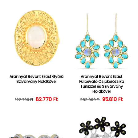
Arannyal Bevont Ezüst Gyűrű
Arannyal Bevont Ezüst
Szivárvány Holdkővel
Fülbevaló Csipkerózsika
Türkizzel és Szivárvány
Holdkővel
82.770 Ft
Normál ár
Kedvezményes ár
Normál ár
Kedvezményes
95.810 Ft
122.799 Ft
282.099 Ft