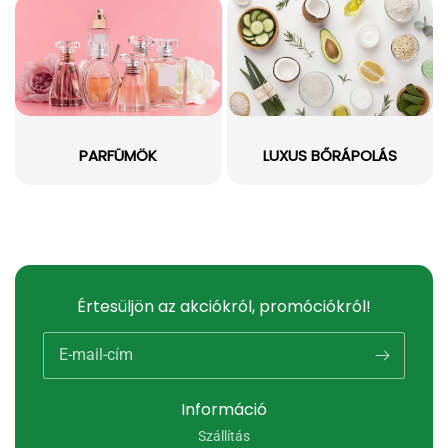
PARFÜMÖK
LUXUS BŐRÁPOLÁS
Értesüljön az akciókról, promóciókról!
E-mail-cím
Információ
Szállítás