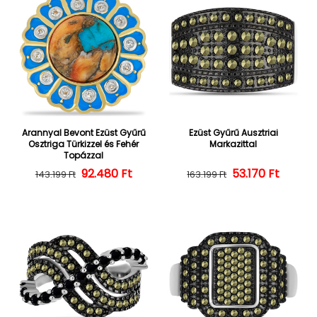
Arannyal Bevont Ezüst Gyűrű
Ezüst Gyűrű Ausztriai
Osztriga Türkizzel és Fehér
Markazittal
Topázzal
92.480 Ft
Normál ár
Kedvezményes ár
53.170 Ft
Normál ár
Kedvezményes
143.199 Ft
163.199 Ft