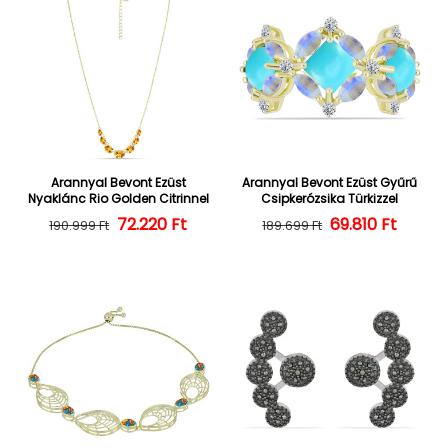
Arannyal Bevont Ezüst
Arannyal Bevont Ezüst Gyűrű
Nyaklánc Rio Golden Citrinnel
Csipkerózsika Türkizzel
72.220 Ft
Normál ár
Kedvezményes ár
Normál ár
Kedvezményes
69.810 Ft
190.999 Ft
189.699 Ft