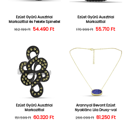
Ezüst Gyűrű Ausztriai
Ezüst Gyűrű Ausztriai
Markazittal és Fekete Spinellel
Markazittal
54.490 Ft
Normál ár
Kedvezményes ár
Normál ár
Kedvezményes
55.710 Ft
162.199 Ft
170.999 Ft
Ezüst Gyűrű Ausztriai
Arannyal Bevont Ezüst
Markazittal
Nyaklánc Lila Drusy-val
60.320 Ft
Normál ár
Kedvezményes ár
Normál ár
Kedvezményes
81.250 Ft
151.599 Ft
266.099 Ft