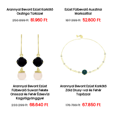
Arannyal Bevont Ezüst Karkötő
Ezüst Fülbevaló Ausztriai
Osztriga Türkizzel
Markazittal
Normál ár
Kedvezményes ár
81.960 Ft
52.800 Ft
Normál ár
Kedvezményes
250.899 Ft
187.399 Ft
Arannyal Bevont Ezüst
Arannyal Bevont Ezüst Karkötő
Fülbevaló Suwari Fekete
Zöld Drusy-val és Fehér
Onixszal és Fehér Édesvízi
Topázzal
Kagylógyönggyel
68.640 Ft
Normál ár
Kedvezményes ár
67.850 Ft
Normál ár
Kedvezményes
233.299 Ft
176.799 Ft