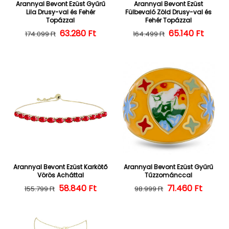
Arannyal Bevont Ezüst Gyűrű
Arannyal Bevont Ezüst
Lila Drusy-val és Fehér
Fülbevaló Zöld Drusy-val és
Topázzal
Fehér Topázzal
63.280 Ft
Normál ár
Kedvezményes ár
Normál ár
Kedvezményes
65.140 Ft
174.099 Ft
164.499 Ft
Arannyal Bevont Ezüst Karkötő
Arannyal Bevont Ezüst Gyűrű
Vörös Acháttal
Tűzzománccal
58.840 Ft
Normál ár
Kedvezményes ár
71.460 Ft
Normál ár
Kedvezményes
155.799 Ft
98.999 Ft