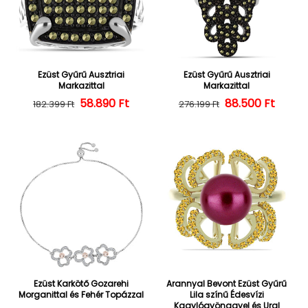
Ezüst Gyűrű Ausztriai
Ezüst Gyűrű Ausztriai
Markazittal
Markazittal
58.890 Ft
Normál ár
Kedvezményes ár
88.500 Ft
Normál ár
Kedvezményes
182.399 Ft
276.199 Ft
Ezüst Karkötő Gozarehi
Arannyal Bevont Ezüst Gyűrű
Morganittal és Fehér Topázzal
Lila színű Édesvízi
Kagylógyönggyel és Ural