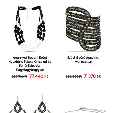
Arannyal Bevont Ezüst
Ezüst Gyűrű Ausztriai
Nyaklánc Fekete Onixszal és
Markazittal
Fehér Édesvízi
Kagylógyönggyel
77.440 Ft
Normál ár
Kedvezményes ár
Normál ár
Kedvezményes
71.370 Ft
257.799 Ft
232.599 Ft