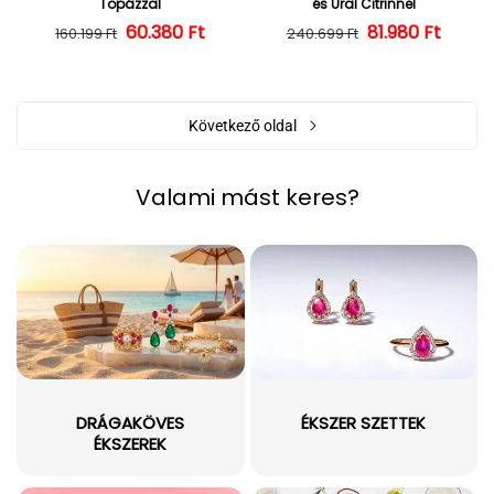
Topázzal
és Ural Citrinnel
60.380 Ft
Normál ár
Kedvezményes ár
Normál ár
Kedvezményes
81.980 Ft
160.199 Ft
240.699 Ft
Következő oldal
Valami mást keres?
DRÁGAKÖVES
ÉKSZER SZETTEK
ÉKSZEREK