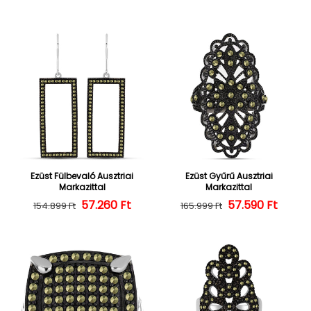
Ezüst Fülbevaló Ausztriai
Ezüst Gyűrű Ausztriai
Markazittal
Markazittal
57.260 Ft
Normál ár
Kedvezményes ár
57.590 Ft
Normál ár
Kedvezményes
154.899 Ft
165.999 Ft