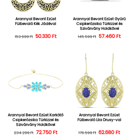
Arannyal Bevont Ezüst
Arannyal Bevont Ezüst Gyűrű
Fülbevaló Kék Jádéval
Csipkerózsika Türkizzel és
Szivárvány Holdkővel
50.330 Ft
Normál ár
Kedvezményes ár
57.460 Ft
Normál ár
Kedvezményes
153.699 Ft
145.599 Ft
Arannyal Bevont Ezüst Karkötő
Arannyal Bevont Ezüst
Csipkerózsika Türkizzel és
Fülbevaló Lila Drusy-val
Szivárvány Holdkővel
Normál ár
Kedvezményes ár
72.750 Ft
62.680 Ft
Normál ár
Kedvezményes
234.299 Ft
176.599 Ft