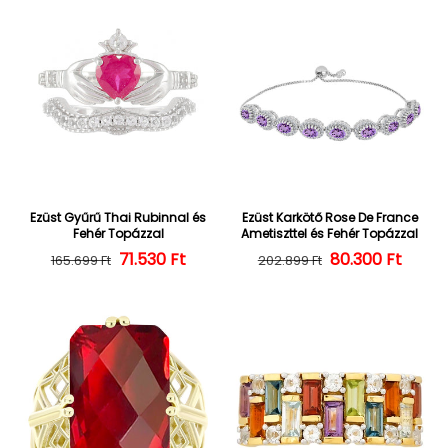
Ezüst Gyűrű Thai Rubinnal és
Ezüst Karkötő Rose De France
Fehér Topázzal
Ametiszttel és Fehér Topázzal
Normál ár
Kedvezményes ár
71.530 Ft
Normál ár
Kedvezményes
80.300 Ft
165.699 Ft
202.899 Ft