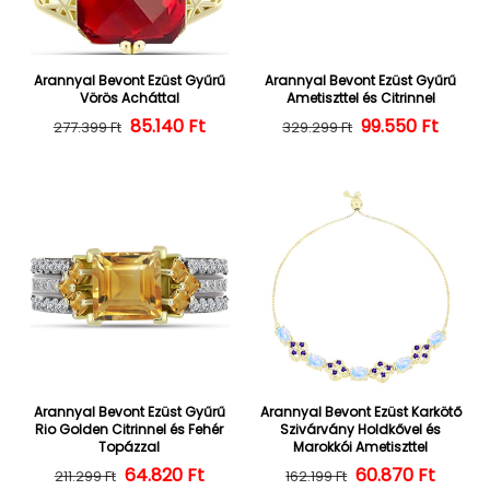
Arannyal Bevont Ezüst Gyűrű
Arannyal Bevont Ezüst Gyűrű
Vörös Acháttal
Ametiszttel és Citrinnel
Normál ár
Kedvezményes ár
85.140 Ft
Normál ár
Kedvezményes
99.550 Ft
277.399 Ft
329.299 Ft
Arannyal Bevont Ezüst Gyűrű
Arannyal Bevont Ezüst Karkötő
Rio Golden Citrinnel és Fehér
Szivárvány Holdkővel és
Topázzal
Marokkói Ametiszttel
64.820 Ft
Normál ár
Kedvezményes ár
60.870 Ft
Normál ár
Kedvezményes
211.299 Ft
162.199 Ft