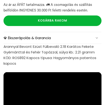
Az ár az ÁFÁT tartalmazza. 🚛 A csomagolás és szállítás
belföldön INGYENES 30.000 Ft feletti rendelés esetén.
KOSÁRBA RAKOM
💎 Ékszerápolás & Garancia
Arannyal Bevont Ezüst Fülbevaló 2.18 Karátos Fekete
Gyémánttal és Fehér Topázzal, súlya kb.: 2.21 gramm
KÓD: ROS892 Kapocs típusa: Hagyományos patentos
kapocs