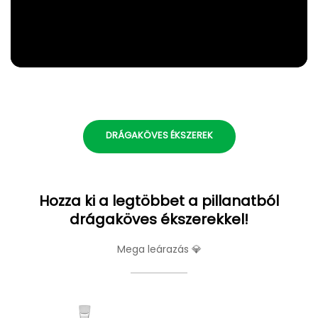
DRÁGAKÖVES ÉKSZEREK
Hozza ki a legtöbbet a pillanatból
drágaköves ékszerekkel!
Mega leárazás 💎