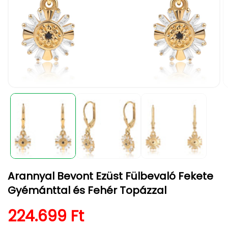
1.
2.
médiafájl
m
megnyitása
m
a
a
modális
m
párbeszédpanelen
p
Arannyal Bevont Ezüst Fülbevaló Fekete
Gyémánttal és Fehér Topázzal
Normál ár
224.699 Ft