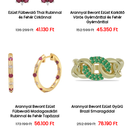
Ezüst Fülbevaló Thai Rubinnal
Arannyal Bevont Ezüst Karkötő
és Fehér Cirkónnal
Vörös Gyémánttal és Fehér
Gyémánttal
Normál ár
Kedvezményes ár
41.130 Ft
45.350 Ft
Normál ár
Kedvezményes
136.299 Ft
152.599 Ft
Arannyal Bevont Ezüst
Arannyal Bevont Ezüst Gyűrű
Fülbevaló Madagaszkári
Brazil Smaragddal
Rubinnal és Fehér Topázzal
56.100 Ft
Normál ár
Kedvezményes ár
Normál ár
Kedvezményes
78.190 Ft
173.199 Ft
252.899 Ft