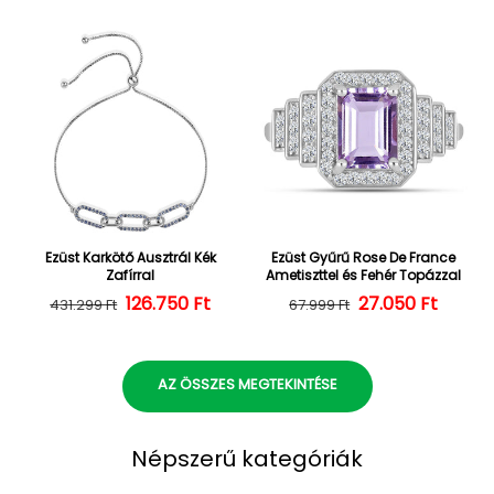
Ezüst Karkötő Ausztrál Kék
Ezüst Gyűrű Rose De France
Zafírral
Ametiszttel és Fehér Topázzal
126.750 Ft
Normál ár
Kedvezményes ár
27.050 Ft
Normál ár
Kedvezményes
431.299 Ft
67.999 Ft
AZ ÖSSZES MEGTEKINTÉSE
Népszerű kategóriák