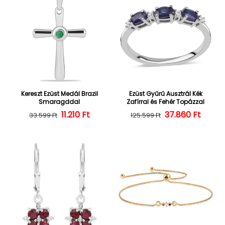
Kereszt Ezüst Medál Brazil
Ezüst Gyűrű Ausztrál Kék
Smaragddal
Zafírral és Fehér Topázzal
Normál ár
Kedvezményes ár
11.210 Ft
37.860 Ft
Normál ár
Kedvezményes
33.599 Ft
125.599 Ft