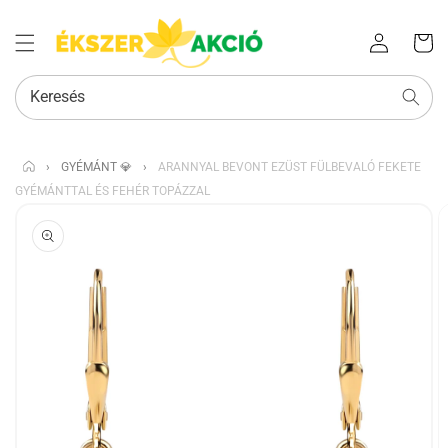
Az Ön
Bejelentkezés
kosara
Keresés
›
GYÉMÁNT 💎
›
ARANNYAL BEVONT EZÜST FÜLBEVALÓ FEKETE
GYÉMÁNTTAL ÉS FEHÉR TOPÁZZAL
KIHAGYÁS, ÉS
UGRÁS A
TERMÉKADATOKRA