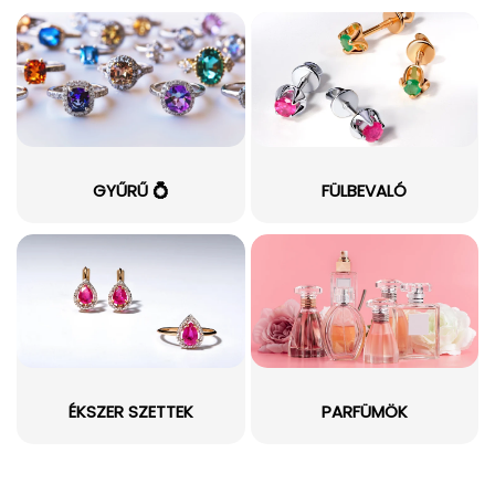
GYŰRŰ 💍
FÜLBEVALÓ
ÉKSZER SZETTEK
PARFÜMÖK