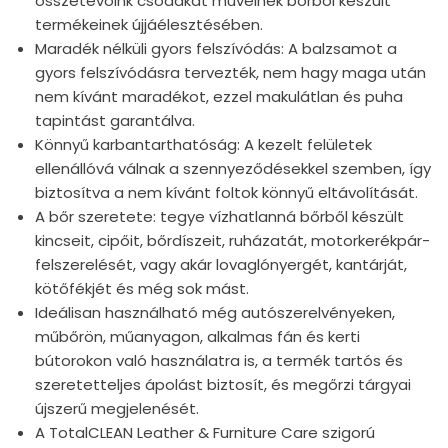
összetevőink csodákat művelnek bőrből készült
termékeinek újjáélesztésében.
Maradék nélküli gyors felszívódás: A balzsamot a
gyors felszívódásra tervezték, nem hagy maga után
nem kívánt maradékot, ezzel makulátlan és puha
tapintást garantálva.
Könnyű karbantarthatóság: A kezelt felületek
ellenállóvá válnak a szennyeződésekkel szemben, így
biztosítva a nem kívánt foltok könnyű eltávolítását.
A bőr szeretete: tegye vízhatlanná bőrből készült
kincseit, cipőit, bőrdíszeit, ruházatát, motorkerékpár-
felszerelését, vagy akár lovaglónyergét, kantárját,
kötőfékjét és még sok mást.
Ideálisan használható még autószerelvényeken,
műbőrön, műanyagon, alkalmas fán és kerti
bútorokon való használatra is, a termék tartós és
szeretetteljes ápolást biztosít, és megőrzi tárgyai
újszerű megjelenését.
A TotalCLEAN Leather & Furniture Care szigorú