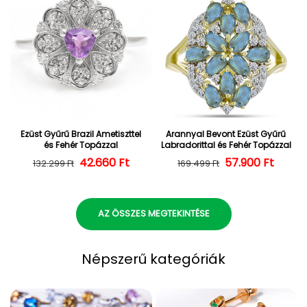
Ezüst Gyűrű Brazil Ametiszttel
Arannyal Bevont Ezüst Gyűrű
és Fehér Topázzal
Labradorittal és Fehér Topázzal
42.660 Ft
Normál ár
Kedvezményes ár
57.900 Ft
Normál ár
Kedvezményes
132.299 Ft
169.499 Ft
AZ ÖSSZES MEGTEKINTÉSE
Népszerű kategóriák