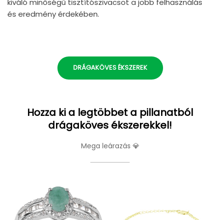
kiváló minőségű tisztítószivacsot a jobb felhasználás
és eredmény érdekében.
DRÁGAKÖVES ÉKSZEREK
Hozza ki a legtöbbet a pillanatból
drágaköves ékszerekkel!
Mega leárazás 💎