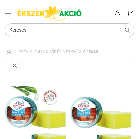
Az Ön
Bejelentkezés
kosara
Keresés
›
TOTALCLEAN 2 X BŐR ÉS BÚTORÁPOLÓ 250 ML
KIHAGYÁS, ÉS
UGRÁS A
TERMÉKADATOKRA