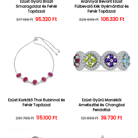
Ezüst Gyűrű Brazil
Arannyal Bevont Ezüst
Smaragddal és Fehér
Fülbevaló Kék Gyémánttal és
Topázzal
Fehér Topázzal
95.320 Ft
Normál ár
Kedvezményes ár
106.330 Ft
Normál ár
Kedvezményes
317.199 Ft
329.699 Ft
Ezüst Karkötő Thai Rubinnal és
Ezüst Gyűrű Marokkói
Fehér Topázzal
Ametiszttel és Changbai
Peridottal
Normál ár
Kedvezményes ár
115.100 Ft
39.730 Ft
Normál ár
Kedvezményes
291.799 Ft
121.899 Ft