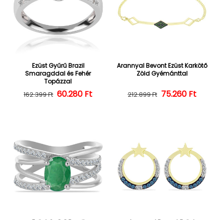
Ezüst Gyűrű Brazil
Arannyal Bevont Ezüst Karkötő
Smaragddal és Fehér
Zöld Gyémánttal
Topázzal
60.280 Ft
Normál ár
Kedvezményes ár
75.260 Ft
Normál ár
Kedvezményes
162.399 Ft
212.899 Ft