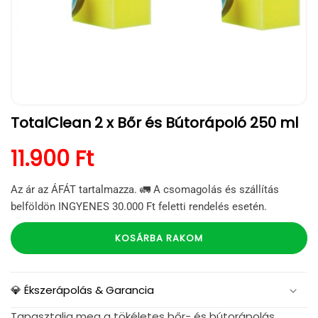
1.
TotalClean 2 x Bőr és Bútorápoló 250 ml
médiafájl
megnyitása
a
Normál ár
11.900 Ft
modális
párbeszédpanelen
Az ár az ÁFÁT tartalmazza. 🚛 A csomagolás és szállítás
belföldön INGYENES 30.000 Ft feletti rendelés esetén.
KOSÁRBA RAKOM
💎 Ékszerápolás & Garancia
Tapasztalja meg a tökéletes bőr- és bútorápolás