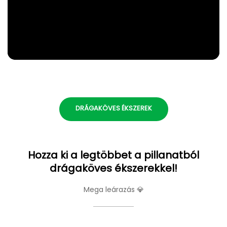
DRÁGAKÖVES ÉKSZEREK
Hozza ki a legtöbbet a pillanatból
drágaköves ékszerekkel!
Mega leárazás 💎