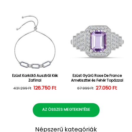
Ezüst Karkötő Ausztrál Kék
Ezüst Gyűrű Rose De France
Zafírral
Ametiszttel és Fehér Topázzal
126.750 Ft
Normál ár
Kedvezményes ár
27.050 Ft
Normál ár
Kedvezményes
431.299 Ft
67.999 Ft
AZ ÖSSZES MEGTEKINTÉSE
Népszerű kategóriák