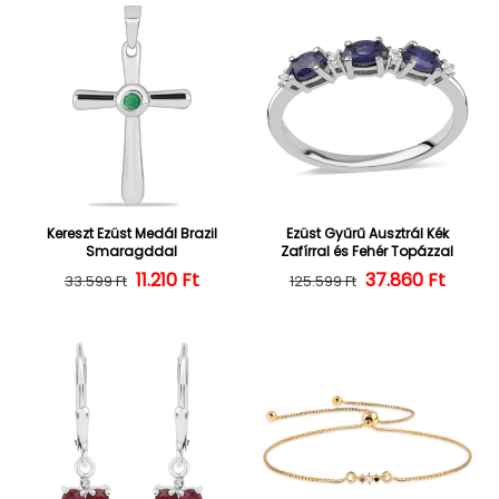
Kereszt Ezüst Medál Brazil
Ezüst Gyűrű Ausztrál Kék
Smaragddal
Zafírral és Fehér Topázzal
Normál ár
Kedvezményes ár
11.210 Ft
37.860 Ft
Normál ár
Kedvezményes
33.599 Ft
125.599 Ft