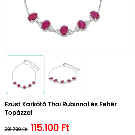
1.
2.
médiafájl
m
megnyitása
m
a
a
modális
m
párbeszédpanelen
p
Ezüst Karkötő Thai Rubinnal és Fehér
Topázzal
Normál ár
Kedvezményes ár
115.100 Ft
291.799 Ft