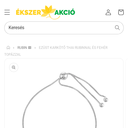
Az Ön
Bejelentkezés
kosara
Keresés
›
RUBIN 🟥
›
EZÜST KARKÖTŐ THAI RUBINNAL ÉS FEHÉR
TOPÁZZAL
KIHAGYÁS, ÉS
UGRÁS A
TERMÉKADATOKRA