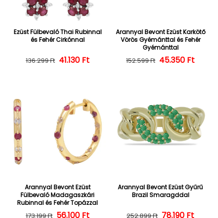
Ezüst Fülbevaló Thai Rubinnal
Arannyal Bevont Ezüst Karkötő
és Fehér Cirkónnal
Vörös Gyémánttal és Fehér
Gyémánttal
Normál ár
Kedvezményes ár
41.130 Ft
45.350 Ft
Normál ár
Kedvezményes
136.299 Ft
152.599 Ft
Arannyal Bevont Ezüst
Arannyal Bevont Ezüst Gyűrű
Fülbevaló Madagaszkári
Brazil Smaragddal
Rubinnal és Fehér Topázzal
56.100 Ft
Normál ár
Kedvezményes ár
Normál ár
Kedvezményes
78.190 Ft
173.199 Ft
252.899 Ft