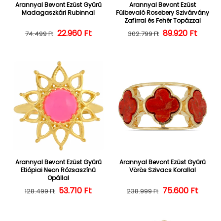
Arannyal Bevont Ezüst Gyűrű
Arannyal Bevont Ezüst
Madagaszkári Rubinnal
Fülbevaló Rosebery Szivárvány
Zafírral és Fehér Topázzal
22.960 Ft
Normál ár
Kedvezményes ár
Normál ár
Kedvezményes
89.920 Ft
74.499 Ft
302.799 Ft
Arannyal Bevont Ezüst Gyűrű
Arannyal Bevont Ezüst Gyűrű
Etiópiai Neon Rózsaszínű
Vörös Szivacs Korallal
Opállal
Normál ár
Kedvezményes ár
53.710 Ft
Normál ár
Kedvezményes
75.600 Ft
128.499 Ft
238.999 Ft