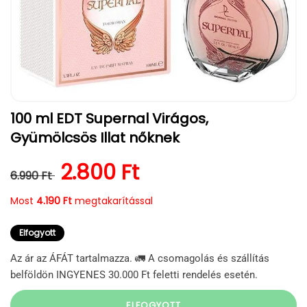
1.
100 ml EDT Supernal Virágos,
médiafájl
megnyitása
Gyümölcsös Illat nőknek
a
modális
párbeszédpanelen
Normál ár
Kedvezményes ár
2.800 Ft
6.990 Ft
Most
4.190 Ft
megtakarítással
Elfogyott
Az ár az ÁFÁT tartalmazza. 🚛 A csomagolás és szállítás
belföldön INGYENES 30.000 Ft feletti rendelés esetén.
ELFOGYOTT