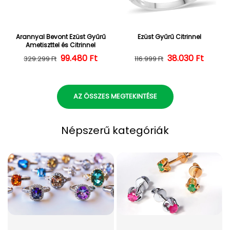
Arannyal Bevont Ezüst Gyűrű
Ezüst Gyűrű Citrinnel
Ametiszttel és Citrinnel
Normál ár
Kedvezményes ár
99.480 Ft
38.030 Ft
Normál ár
Kedvezményes
329.299 Ft
116.999 Ft
AZ ÖSSZES MEGTEKINTÉSE
Népszerű kategóriák