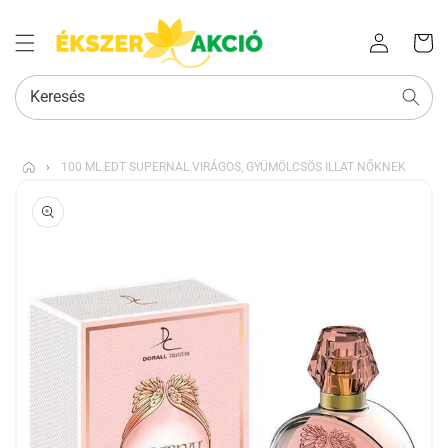
Az Ön
Bejelentkezés
kosara
Keresés
›
100 ML EDT SUPERNAL VIRÁGOS, GYÜMÖLCSÖS ILLAT NŐKNEK
KIHAGYÁS, ÉS
UGRÁS A
TERMÉKADATOKRA