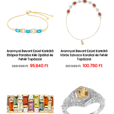
Arannyal Bevont Ezüst Karkötő
Arannyal Bevont Ezüst Karkötő
Etiópiai Paraiba Kék Opállal és
Vörös Szivacs Korallal és Fehér
Fehér Topázzal
Topázzal
Normál ár
Kedvezményes ár
95.940 Ft
100.760 Ft
Normál ár
Kedvezményes
268.599 Ft
301.599 Ft