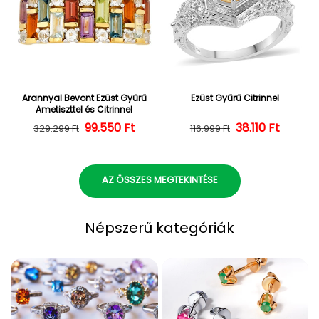
Arannyal Bevont Ezüst Gyűrű
Ezüst Gyűrű Citrinnel
Ametiszttel és Citrinnel
Normál ár
Kedvezményes ár
99.550 Ft
Normál ár
Kedvezményes
38.110 Ft
329.299 Ft
116.999 Ft
AZ ÖSSZES MEGTEKINTÉSE
Népszerű kategóriák