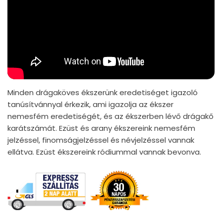
Minden drágaköves ékszerünk eredetiséget igazoló
tanúsítvánnyal érkezik, ami igazolja az ékszer
nemesfém eredetiségét, és az ékszerben lévő drágakő
karátszámát. Ezüst és arany ékszereink nemesfém
jelzéssel, finomságjelzéssel és névjelzéssel vannak
ellátva. Ezüst ékszereink ródiummal vannak bevonva.