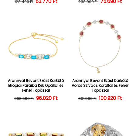
53.770 Ft
Normál ár
Kedvezményes ár
Normál ár
Kedvezményes
75.690 Ft
128.499 Ft
238.999 Ft
Arannyal Bevont Ezüst Karkötő
Arannyal Bevont Ezüst Karkötő
Etiópiai Paraiba Kék Opállal és
Vörös Szivacs Korallal és Fehér
Fehér Topázzal
Topázzal
Normál ár
Kedvezményes ár
96.020 Ft
100.920 Ft
Normál ár
Kedvezményes
268.599 Ft
301.599 Ft