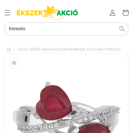
Az Ön
Bejelentkezés
kosara
Keresés
›
EZÜST GYŰRŰ MADAGASZKÁRI RUBINNAL ÉS FEHÉR TOPÁZZAL
KIHAGYÁS, ÉS
UGRÁS A
TERMÉKADATOKRA