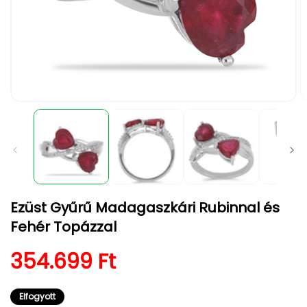
1.
2.
médiafájl
m
megnyitása
m
a
a
modális
m
párbeszédpanelen
p
Ezüst Gyűrű Madagaszkári Rubinnal és
Fehér Topázzal
Normál ár
354.699 Ft
Elfogyott