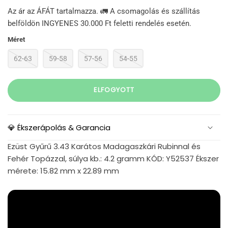
Az ár az ÁFÁT tartalmazza. 🚛 A csomagolás és szállítás
belföldön INGYENES 30.000 Ft feletti rendelés esetén.
Méret
62-63
59-58
57-56
54-55
ELFOGYOTT
💎 Ékszerápolás & Garancia
Ezüst Gyűrű 3.43 Karátos Madagaszkári Rubinnal és
Fehér Topázzal, súlya kb.: 4.2 gramm KÓD: Y52537 Ékszer
mérete: 15.82 mm x 22.89 mm