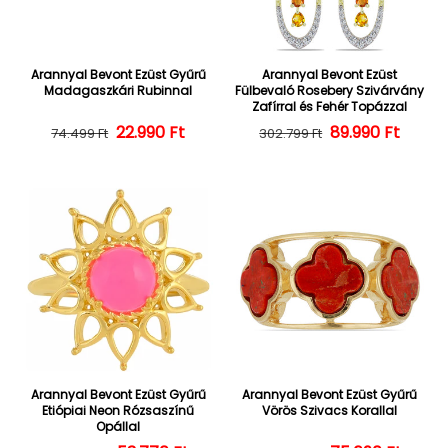
Arannyal Bevont Ezüst Gyűrű
Arannyal Bevont Ezüst
Madagaszkári Rubinnal
Fülbevaló Rosebery Szivárvány
Zafírral és Fehér Topázzal
22.990 Ft
Normál ár
Kedvezményes ár
Normál ár
Kedvezményes
89.990 Ft
74.499 Ft
302.799 Ft
Arannyal Bevont Ezüst Gyűrű
Arannyal Bevont Ezüst Gyűrű
Etiópiai Neon Rózsaszínű
Vörös Szivacs Korallal
Opállal