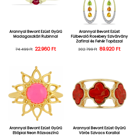
Arannyal Bevont Ezüst Gyűrű
Arannyal Bevont Ezüst
Madagaszkári Rubinnal
Fülbevaló Rosebery Szivárvány
Zafírral és Fehér Topázzal
22.960 Ft
Normál ár
Kedvezményes ár
Normál ár
Kedvezményes
89.920 Ft
74.499 Ft
302.799 Ft
Arannyal Bevont Ezüst Gyűrű
Arannyal Bevont Ezüst Gyűrű
Etiópiai Neon Rózsaszínű
Vörös Szivacs Korallal