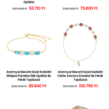
Opállal
Normál ár
Kedvezményes ár
53.710 Ft
Normál ár
Kedvezményes
75.600 Ft
128.499 Ft
238.999 Ft
Arannyal Bevont Ezüst Karkötő
Arannyal Bevont Ezüst Karkötő
Etiópiai Paraiba Kék Opállal és
Vörös Szivacs Korallal és Fehér
Fehér Topázzal
Topázzal
Normál ár
Kedvezményes ár
95.940 Ft
100.760 Ft
Normál ár
Kedvezményes
268.599 Ft
301.599 Ft