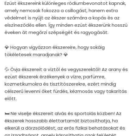
Ezüst ékszereink különleges ródiumbevonatot kapnak,
amely nemcsak fokozza a csillogást, hanem extra
védelmet is nyújt az ékszer számára a kopás és az
elszíneződés ellen. Így minden ezüst ékszerünk hosszú
éveken át megőrzi szépségét és ragyogását.
💎 Hogyan vigyázzon ékszereire, hogy sokáig
tökéletesek maradjanak? 💎
💦 Óvja ékszereit a víztől és vegyszerektől! Az arany és
ezüst ékszerek érzékenyek a vízre, parfümre,
kozmetikumokra és tisztítószerekre, ezért mindig
célszerű levenni őket fürdés, kézmosás vagy takarítás
előtt.
🛏 Ne viselje ékszereit alvás és sportolás közben! Az
ékszerek hosszabb élettartamát biztosíthatja, ha
elkerüli a dörzsölődést, az erős fizikai behatásokat és
az izzadtságot, amely károsíthatja azok felületét.