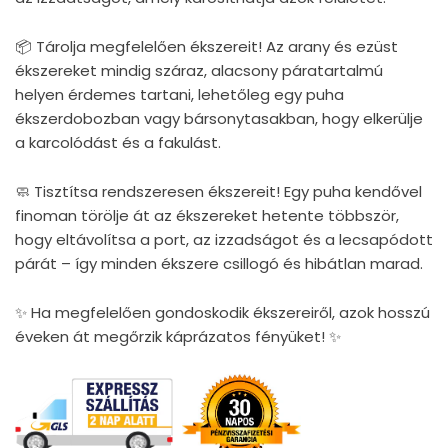
📦 Tárolja megfelelően ékszereit! Az arany és ezüst
ékszereket mindig száraz, alacsony páratartalmú
helyen érdemes tartani, lehetőleg egy puha
ékszerdobozban vagy bársonytasakban, hogy elkerülje
a karcolódást és a fakulást.
🧼 Tisztítsa rendszeresen ékszereit! Egy puha kendővel
finoman törölje át az ékszereket hetente többször,
hogy eltávolítsa a port, az izzadságot és a lecsapódott
párát – így minden ékszere csillogó és hibátlan marad.
✨ Ha megfelelően gondoskodik ékszereiről, azok hosszú
éveken át megőrzik káprázatos fényüket! ✨