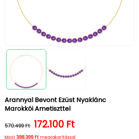
1.
2.
médiafájl
m
megnyitása
m
a
a
modális
m
párbeszédpanelen
p
Arannyal Bevont Ezüst Nyaklánc
Marokkói Ametiszttel
Normál ár
Kedvezményes ár
172.100 Ft
570.499 Ft
Most
398.399 Ft
megtakarítással