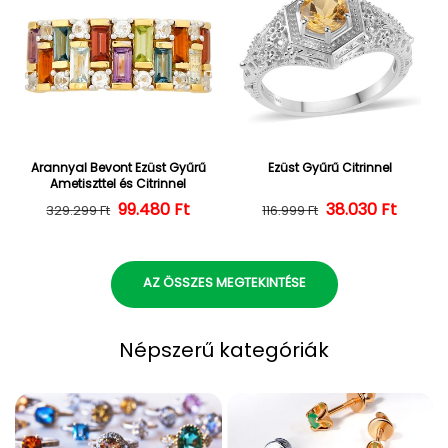
Arannyal Bevont Ezüst Gyűrű
Ezüst Gyűrű Citrinnel
Ametiszttel és Citrinnel
Normál ár
Kedvezményes ár
99.480 Ft
38.030 Ft
Normál ár
Kedvezményes
329.299 Ft
116.999 Ft
AZ ÖSSZES MEGTEKINTÉSE
Népszerű kategóriák