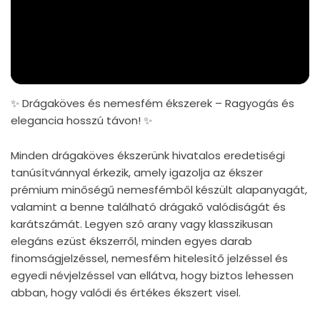
✨ Drágaköves és nemesfém ékszerek – Ragyogás és
elegancia hosszú távon! ✨
Minden drágaköves ékszerünk hivatalos eredetiségi
tanúsítvánnyal érkezik, amely igazolja az ékszer
prémium minőségű nemesfémből készült alapanyagát,
valamint a benne található drágakő valódiságát és
karátszámát. Legyen szó arany vagy klasszikusan
elegáns ezüst ékszerről, minden egyes darab
finomságjelzéssel, nemesfém hitelesítő jelzéssel és
egyedi névjelzéssel van ellátva, hogy biztos lehessen
abban, hogy valódi és értékes ékszert visel.