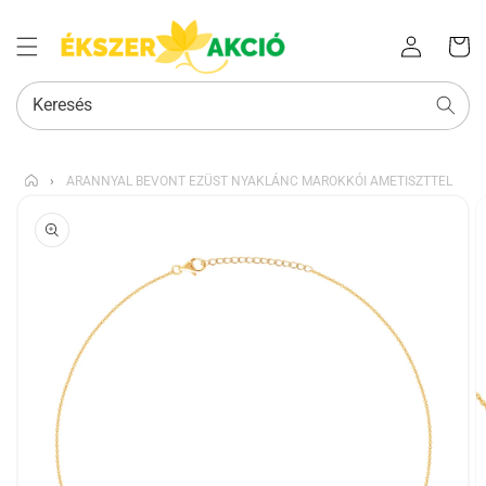
Az Ön
Bejelentkezés
kosara
Keresés
›
ARANNYAL BEVONT EZÜST NYAKLÁNC MAROKKÓI AMETISZTTEL
KIHAGYÁS, ÉS
UGRÁS A
TERMÉKADATOKRA