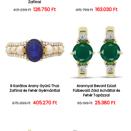
Zafírral
126.750 Ft
Normál ár
Kedvezményes ár
163.030 Ft
Normál ár
Kedvezményes
431.299 Ft
415.799 Ft
9 Karátos Arany Gyűrű Thai
Arannyal Bevont Ezüst
Zafírral és Fehér Gyémánttal
Fülbevaló Zöld Acháttal és
Fehér Topázzal
405.270 Ft
Normál ár
Kedvezményes ár
25.380 Ft
Normál ár
Kedvezményes
975.999 Ft
65.199 Ft