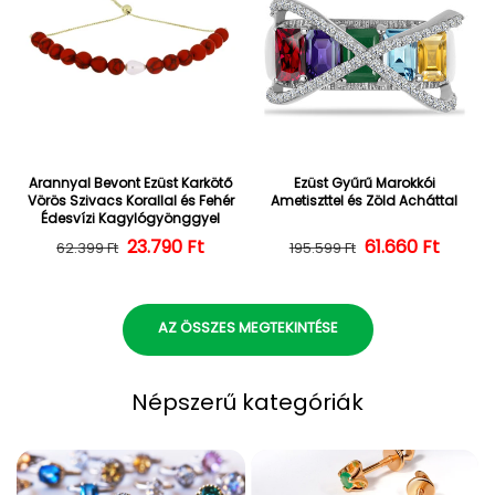
Arannyal Bevont Ezüst Karkötő
Ezüst Gyűrű Marokkói
Vörös Szivacs Korallal és Fehér
Ametiszttel és Zöld Acháttal
Édesvízi Kagylógyönggyel
23.790 Ft
Normál ár
Kedvezményes ár
Normál ár
Kedvezményes
61.660 Ft
62.399 Ft
195.599 Ft
AZ ÖSSZES MEGTEKINTÉSE
Népszerű kategóriák