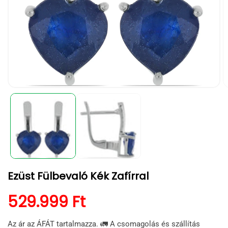
1.
2.
médiafájl
m
megnyitása
m
a
a
modális
m
párbeszédpanelen
p
Ezüst Fülbevaló Kék Zafírral
Normál ár
529.999 Ft
Az ár az ÁFÁT tartalmazza. 🚛 A csomagolás és szállítás