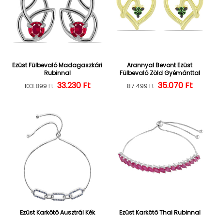
Ezüst Fülbevaló Madagaszkári
Arannyal Bevont Ezüst
Rubinnal
Fülbevaló Zöld Gyémánttal
Normál ár
Kedvezményes ár
33.230 Ft
35.070 Ft
Normál ár
Kedvezményes
103.899 Ft
87.499 Ft
Ezüst Karkötő Ausztrál Kék
Ezüst Karkötő Thai Rubinnal