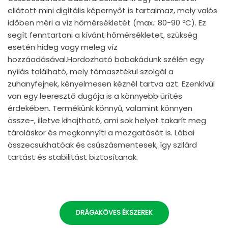
ellátott mini digitális képernyőt is tartalmaz, mely valós
időben méri a víz hőmérsékletét (max.: 80-90 ºC). Ez
segít fenntartani a kívánt hőmérsékletet, szükség
esetén hideg vagy meleg víz
hozzáadásával.Hordozható babakádunk szélén egy
nyílás található, mely támasztékul szolgál a
zuhanyfejnek, kényelmesen kéznél tartva azt. Ezenkívül
van egy leeresztő dugója is a könnyebb ürítés
érdekében. Termékünk könnyű, valamint könnyen
össze-, illetve kihajtható, ami sok helyet takarít meg
tároláskor és megkönnyíti a mozgatását is. Lábai
összecsukhatóak és csúszásmentesek, így szilárd
tartást és stabilitást biztosítanak.
DRÁGAKÖVES ÉKSZEREK