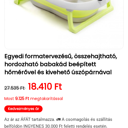
1.
Egyedi formatervezésű, összehajtható,
médiafájl
megnyitása
hordozható babakád beépített
a
modális
hőmérővel és kivehető úszópárnával
párbeszédpanelen
Normál ár
Kedvezményes ár
18.410 Ft
27.535 Ft
Most
9.125 Ft
megtakarítással
Kedvezményes ár
Az ár az ÁFÁT tartalmazza. 🚛 A csomagolás és szállítás
belföldön INGYENES 30.000 Ft feletti rendelés esetén.