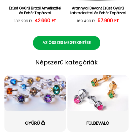
Ezüst Gyűrű Brazil Ametiszttel
Arannyal Bevont Ezüst Gyűrű
és Fehér Topázzal
Labradorittal és Fehér Topázzal
42.660 Ft
Normál ár
Kedvezményes ár
57.900 Ft
Normál ár
Kedvezményes
132.299 Ft
169.499 Ft
AZ ÖSSZES MEGTEKINTÉSE
Népszerű kategóriák
GYŰRŰ 💍
FÜLBEVALÓ