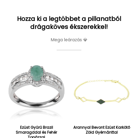
Hozza ki a legtöbbet a pillanatból
drágaköves ékszerekkel!
Mega leárazás 💎
Ezüst Gyűrű Brazil
Arannyal Bevont Ezüst Karkötő
Smaragddal és Fehér
Zöld Gyémánttal
Topázzal