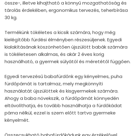
össze-, illetve kihajtható a könnyű mozgathatóság és
tárolás érdekében, ergonomikus tervezés, teherbírása
30 kg.
Termékünk tökéletes a kicsik számára, hogy még
kielégítőbb fürdési élményben részesüljenek. Egyedi
kialakításának köszönhetően újszülött babák számára
is tökéletesen alkalmas, és akár 2 éves korig
használható, a gyermek súlyától és méretétől függően.
Egyedi tervezésű babafürdőnk egy kényelmes, puha
fürdőpárnát is tartalmaz, mely megkönnyíti
használatát újszülöttek és kisgyermekek számára.
Ahogy a baba növekszik, a fürdőpárnát könnyedén
eltávolíthatja, és tovább használhatja a fürdőkádat
párna nélkül, ezzel is szem előtt tartva gyermeke
kényelmét.
Összecsukható babafürdőkádunk egy érzékelővel