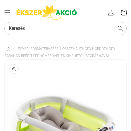
Az Ön
Bejelentkezés
kosara
Keresés
›
EGYEDI FORMATERVEZÉSŰ, ÖSSZEHAJTHATÓ, HORDOZHATÓ
BABAKÁD BEÉPÍTETT HŐMÉRŐVEL ÉS KIVEHETŐ ÚSZÓPÁRNÁVAL
KIHAGYÁS, ÉS
UGRÁS A
TERMÉKADATOKRA