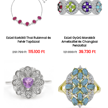
Ezüst Karkötő Thai Rubinnal és
Ezüst Gyűrű Marokkói
Fehér Topázzal
Ametiszttel és Changbai
Peridottal
Normál ár
Kedvezményes ár
115.100 Ft
39.730 Ft
Normál ár
Kedvezményes
291.799 Ft
121.899 Ft