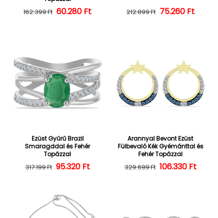
60.280 Ft
Normál ár
Kedvezményes ár
75.260 Ft
Normál ár
Kedvezményes
162.399 Ft
212.899 Ft
Ezüst Gyűrű Brazil
Arannyal Bevont Ezüst
Smaragddal és Fehér
Fülbevaló Kék Gyémánttal és
Topázzal
Fehér Topázzal
95.320 Ft
Normál ár
Kedvezményes ár
106.330 Ft
Normál ár
Kedvezményes
317.199 Ft
329.699 Ft