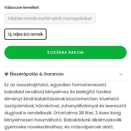
Válasszon terméket:
Hibátlan termék enyhén sérült csomagolásban
Új, teljes árú termék
KOSÁRBA RAKOM
💎 Ékszerápolás & Garancia
Ez az összehajtható, egyedien formatervezett
babakád rendkívül kényelmes és kielégítő fürdési
élményt kínál kialakításának köszönhetően. Kivehető
úszópárnával, hőmérővel, zuhanyállvánnyal és leeresztő
dugóval is rendelkezik. Űrtartalma 38 liter, 2 éves korig
kényelmesen használható. Babakádunk alkalmazkodik
gyermeke növekedéséhez, és másodpercek alatt