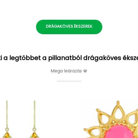
DRÁGAKÖVES ÉKSZEREK
i a legtöbbet a pillanatból drágaköves éksz
Mega leárazás 💎