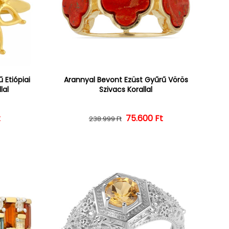
 Etiópiai
Arannyal Bevont Ezüst Gyűrű Vörös
lal
Szivacs Korallal
ár
ényes ár
t
Normál ár
Kedvezményes ár
75.600 Ft
238.999 Ft