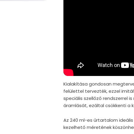
Kialakítása gondosan megterve
felülettel tervezték, ezzel imitá
speciális szellőző rendszerrel i
áramlását, ezáltal csökkenti a k
Az 240 ml-es űrtartalom ideáli
kezelhető méretének köszönhetőe