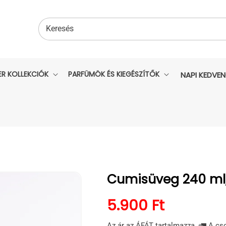
Keresés
ER KOLLEKCIÓK
PARFÜMÖK ÉS KIEGÉSZÍTŐK
NAPI KEDVE
Cumisüveg 240 ml, 
Normál ár
5.900 Ft
Az ár az ÁFÁT tartalmazza. 🚛 A cs