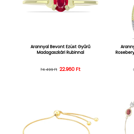
Arannyal Bevont Ezüst Gyűrű
Aranny
Madagaszkári Rubinnal
Rosebery
22.960 Ft
Normál ár
Kedvezményes ár
74.499 Ft