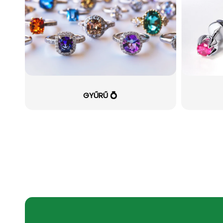
GYŰRŰ 💍