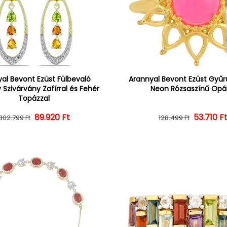
al Bevont Ezüst Fülbevaló
Arannyal Bevont Ezüst Gyűrű
 Szivárvány Zafírral és Fehér
Neon Rózsaszínű Opál
Topázzal
Normál ár
Kedvezményes ár
89.920 Ft
Normál 
Kedvezm
53.710 F
302.799 Ft
128.499 Ft