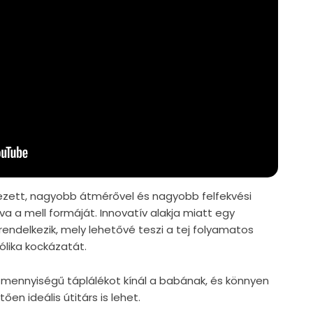
zett, nagyobb átmérővel és nagyobb felfekvési
lva a mell formáját. Innovatív alakja miatt egy
s rendelkezik, mely lehetővé teszi a tej folyamatos
ólika kockázatát.
s mennyiségű táplálékot kínál a babának, és könnyen
n ideális útitárs is lehet.