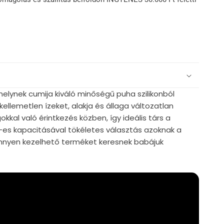
lynek cumija kiváló minőségű puha szilikonból
 kellemetlen ízeket, alakja és állaga változatlan
al való érintkezés közben, így ideális társ a
-es kapacitásával tökéletes választás azoknak a
önnyen kezelhető terméket keresnek babájuk