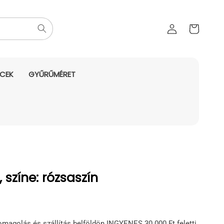
Az Ön
Bejelentkezés
kosara
NCEK
GYŰRŰMÉRET
színe: rózsaszín
omagolás és szállítás belföldön INGYENES 30.000 Ft feletti