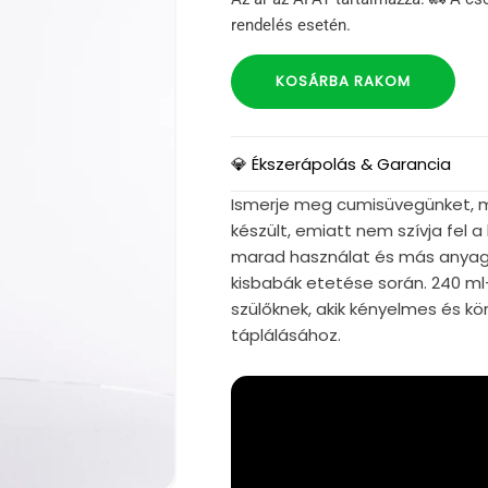
rendelés esetén.
KOSÁRBA RAKOM
💎 Ékszerápolás & Garancia
Ismerje meg cumisüvegünket, me
készült, emiatt nem szívja fel a
marad használat és más anyagokk
kisbabák etetése során. 240 ml
szülőknek, akik kényelmes és k
táplálásához.