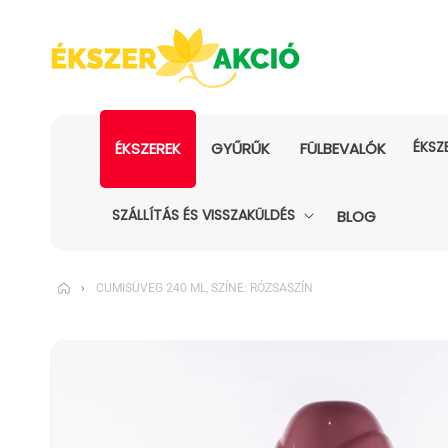
ÉKSZ
ÉKSZEREK
GYŰRŰK
FÜLBEVALÓK
SZÁLLÍTÁS ÉS VISSZAKÜLDÉS
BLOG
›
CUMISÜVEG 240 ML, SZÍNE: RÓZSASZÍN
KIHAGYÁS, ÉS
UGRÁS A
TERMÉKADATOKRA