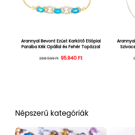
Arannyal Bevont Ezüst Karkötő Etiópiai
Arannyal
Paraiba Kék Opállal és Fehér Topázzal
Szivacs
Normál ár
Kedvezményes ár
95.940 Ft
268.599 Ft
Népszerű kategóriák