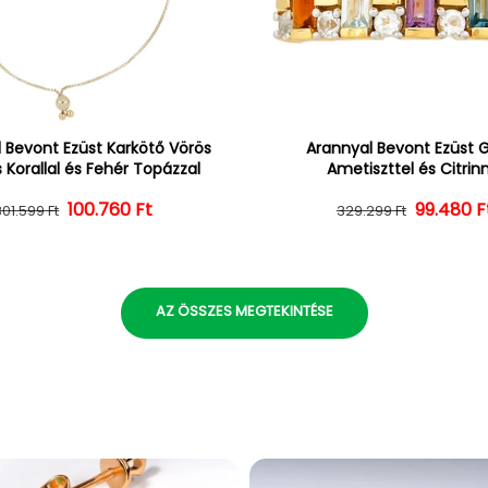
 Bevont Ezüst Karkötő Vörös
Arannyal Bevont Ezüst 
 Korallal és Fehér Topázzal
Ametiszttel és Citrin
100.760 Ft
Normál ár
Kedvezményes ár
Normál 
Kedvezm
99.480 F
301.599 Ft
329.299 Ft
AZ ÖSSZES MEGTEKINTÉSE