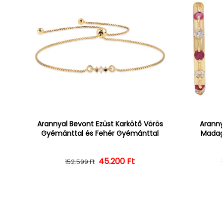
Arannyal Bevont Ezüst Karkötő Vörös
Aranny
Gyémánttal és Fehér Gyémánttal
Madag
45.200 Ft
Normál ár
Kedvezményes ár
152.599 Ft