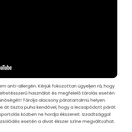
em anti-allergén. Kérjük fokozottan ügyeljen rá, hogy
ndeltetésszerű használat és megfelelő tárolás esetén
nőségét! Tárolja alacsony páratartalmú helyen.
e át tiszta puha kendővel, hogy a lecsapódott párát
, sportolás közben ne hordja ékszereit. Izzadtsággal
örzsölődés esetén a divat ékszer színe megváltozhat.