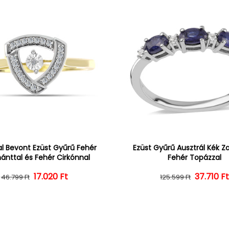
l Bevont Ezüst Gyűrű Fehér
Ezüst Gyűrű Ausztrál Kék Zaf
nttal és Fehér Cirkónnal
Fehér Topázzal
17.020 Ft
Normál ár
Kedvezményes ár
Normál 
Kedvezm
37.710 F
46.799 Ft
125.599 Ft