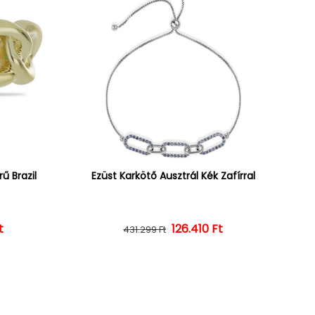
ű Brazil
Ezüst Karkötő Ausztrál Kék Zafírral
ár
ényes ár
t
126.410 Ft
Normál ár
Kedvezményes ár
431.299 Ft