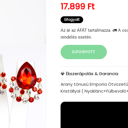
Normál ár
17.899 Ft
Elfogyott
Az ár az ÁFÁT tartalmazza. 🚛 A cs
rendelés esetén.
ELFOGYOTT
💎 Ékszerápolás & Garancia
Arany tónusú Emporia Ötvözetű 
Kristállyal ( Nyaklánc+Fülbeval