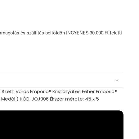
omagolás és szállítás belföldön INGYENES 30.000 Ft feletti
Szett Vörös Emporia® Kristállyal és Fehér Emporia®
ó+Medál ) KÓD: JOJ006 Ékszer mérete: 45 x 5