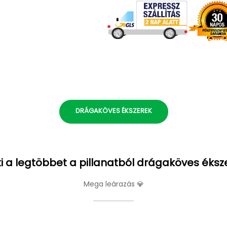
DRÁGAKÖVES ÉKSZEREK
i a legtöbbet a pillanatból drágaköves éksz
Mega leárazás 💎