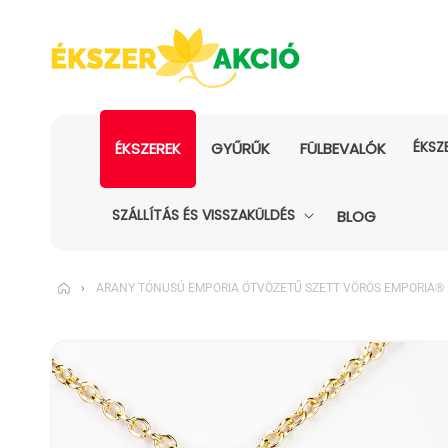
ÉKSZ
ÉKSZEREK
GYŰRŰK
FÜLBEVALÓK
SZÁLLÍTÁS ÉS VISSZAKÜLDÉS
BLOG
›
ARANY TÓNUSÚ EMPORIA ÖTVÖZETŰ SZETT VÖRÖS EMPORIA® K
KIHAGYÁS, ÉS
UGRÁS A
TERMÉKADATOKRA