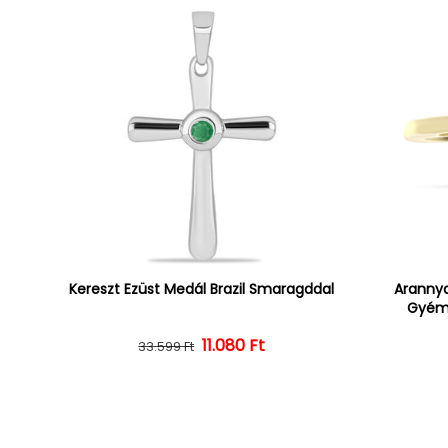
Kereszt Ezüst Medál Brazil Smaragddal
Arannya
Gyémá
Normál ár
Kedvezményes ár
11.080 Ft
33.599 Ft