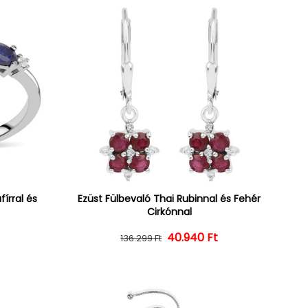
írral és
Ezüst Fülbevaló Thai Rubinnal és Fehér
Cirkónnal
ár
ényes ár
t
40.940 Ft
Normál ár
Kedvezményes ár
136.299 Ft