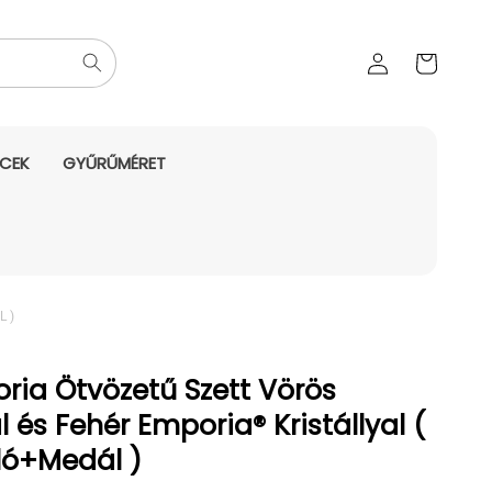
Az Ön
Bejelentkezés
kosara
NCEK
GYŰRŰMÉRET
 )
ria Ötvözetű Szett Vörös
l és Fehér Emporia® Kristállyal (
ló+Medál )