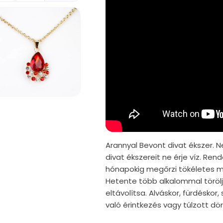
iafájl
gnyitása
dális
rbeszédpanelen
Arannyal Bevont divat ékszer. N
divat ékszereit ne érje víz. Re
hónapokig megőrzi tökéletes mi
Hetente több alkalommal törölj
eltávolítsa. Alváskor, fürdéskor
való érintkezés vagy túlzott d