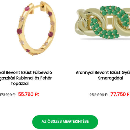
al Bevont Ezüst Fülbevaló
Arannyal Bevont Ezüst Gyűr
aszkári Rubinnal és Fehér
Smaragddal
Topázzal
55.780 Ft
Normál ár
Kedvezményes ár
Normál 
Kedvezm
77.750 F
173.199 Ft
252.899 Ft
AZ ÖSSZES MEGTEKINTÉSE