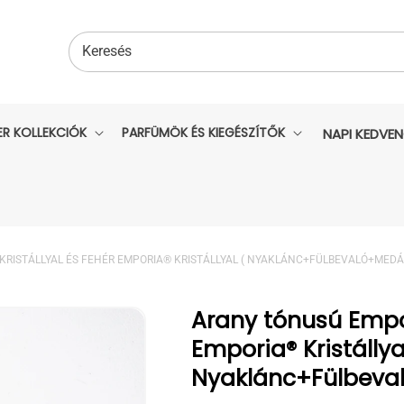
Keresés
ER KOLLEKCIÓK
PARFÜMÖK ÉS KIEGÉSZÍTŐK
NAPI KEDVE
RISTÁLLYAL ÉS FEHÉR EMPORIA® KRISTÁLLYAL ( NYAKLÁNC+FÜLBEVALÓ+MEDÁL
Arany tónusú Empo
Emporia® Kristállya
Nyaklánc+Fülbeva