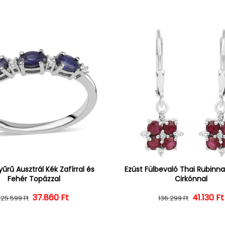
yűrű Ausztrál Kék Zafírral és
Ezüst Fülbevaló Thai Rubinna
Fehér Topázzal
Cirkónnal
37.860 Ft
Normál ár
Kedvezményes ár
Normál 
Kedvezm
41.130 Ft
125.599 Ft
136.299 Ft