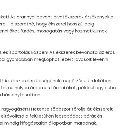
reket! Az arannyal bevont divatékszerek érzékenyek a
kre. Ha szeretné, hogy ékszerei hosszú ideig
levenni őket fürdés, mosogatás vagy kozmetikumok
vás és sportolás közben! Az ékszerek bevonata az erős
tól gyorsabban megkophat, ezért javasolt levenni
eit! Az ékszerek szépségének megőrzése érdekében
rtalmú helyen érdemes tárolni őket, például egy puha
n bársonytasakban.
s ragyogásért! Hetente többször törölje át ékszereit
 eltávolítsa a felületükön lecsapódott párát és
ei mindig kifogástalan állapotban maradnak.