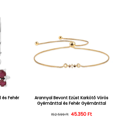
l és Fehér
Arannyal Bevont Ezüst Karkötő Vörös
Gyémánttal és Fehér Gyémánttal
ár
ényes ár
45.350 Ft
Normál ár
Kedvezményes ár
152.599 Ft