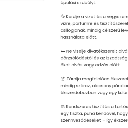
ápolási szabályt.
💦 Kerülje a vizet és a vegysze
vízre, parfümre és tisztítószere
csillogjanak, mindig célszerű 
használata előtt.
🛏 Ne viselje divatékszereit al
dörzsölődéstől és az izzadtság
őket alvás vagy edzés előtt.
📦 Tárolja megfelelően ékszer
mindig száraz, alacsony párata
ékszerdobozban vagy egy külö
🧼 Rendszeres tisztítás a tartó
egy tiszta, puha kendővel, hogy
szennyeződéseket – így ékszer