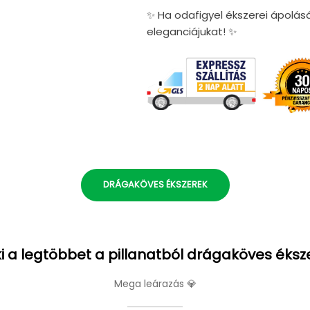
✨ Ha odafigyel ékszerei ápolás
eleganciájukat! ✨
DRÁGAKÖVES ÉKSZEREK
i a legtöbbet a pillanatból drágaköves éksz
Mega leárazás 💎