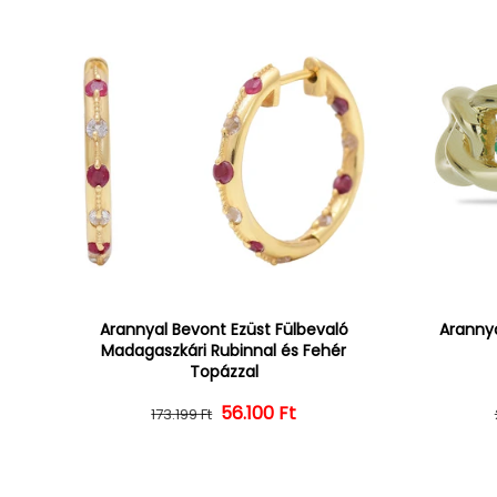
Arannyal Bevont Ezüst Fülbevaló
Arannya
Madagaszkári Rubinnal és Fehér
Topázzal
56.100 Ft
Normál ár
Kedvezményes ár
173.199 Ft