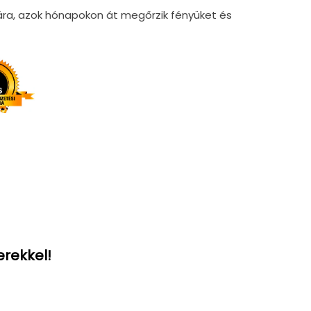
ára, azok hónapokon át megőrzik fényüket és
erekkel!