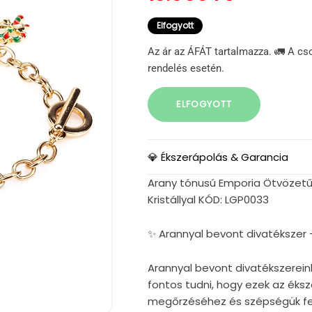
Elfogyott
Az ár az ÁFÁT tartalmazza. 🚛 A cs
rendelés esetén.
ELFOGYOTT
💎 Ékszerápolás & Garancia
Arany tónusú Emporia Ötvözetű 
Kristállyal KÓD: LGP0033
✨ Arannyal bevont divatékszer 
Arannyal bevont divatékszerein
fontos tudni, hogy ezek az éks
megőrzéséhez és szépségük fe