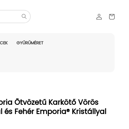
Az Ön
Bejelentkezés
kosara
NCEK
GYŰRŰMÉRET
ria Ötvözetű Karkötő Vörös
l és Fehér Emporia® Kristállyal