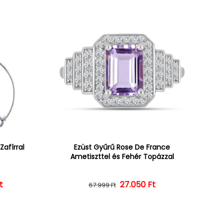
Zafírral
Ezüst Gyűrű Rose De France
Ametiszttel és Fehér Topázzal
t
ár
ényes ár
27.050 Ft
Normál ár
Kedvezményes ár
67.999 Ft