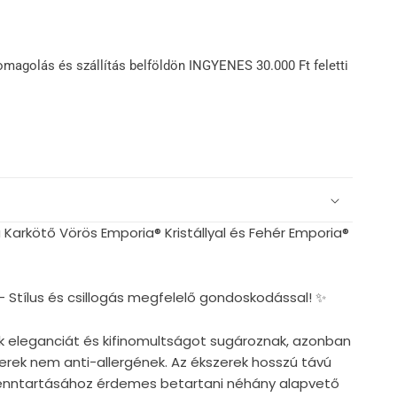
omagolás és szállítás belföldön INGYENES 30.000 Ft feletti
Karkötő Vörös Emporia® Kristállyal és Fehér Emporia®
– Stílus és csillogás megfelelő gondoskodással! ✨
k eleganciát és kifinomultságot sugároznak, azonban
zerek nem anti-allergének. Az ékszerek hosszú távú
nntartásához érdemes betartani néhány alapvető