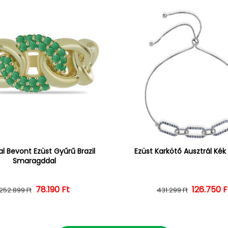
l Bevont Ezüst Gyűrű Brazil
Ezüst Karkötő Ausztrál Kék 
Smaragddal
Normál ár
Kedvezményes ár
78.190 Ft
126.750 F
Normál 
Kedvezm
252.899 Ft
431.299 Ft