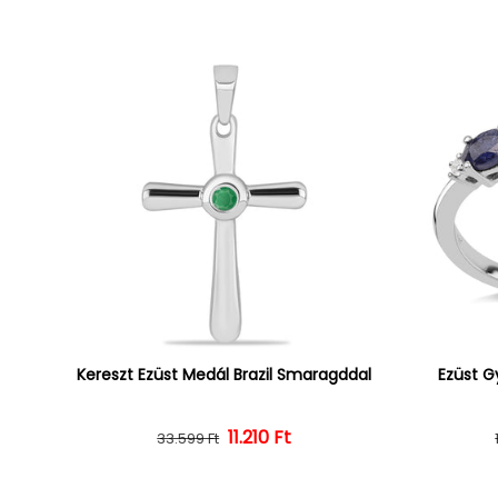
Kereszt Ezüst Medál Brazil Smaragddal
Ezüst G
Normál ár
Kedvezményes ár
11.210 Ft
33.599 Ft