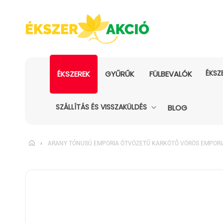
ÉKSZ
ÉKSZEREK
GYŰRŰK
FÜLBEVALÓK
SZÁLLÍTÁS ÉS VISSZAKÜLDÉS
BLOG
›
ARANY TÓNUSÚ EMPORIA ÖTVÖZETŰ KARKÖTŐ VÖRÖS EMPORIA®
KIHAGYÁS, ÉS
UGRÁS A
TERMÉKADATOKRA