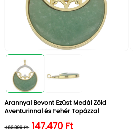
1.
2.
médiafájl
m
megnyitása
m
a
a
modális
m
párbeszédpanelen
p
Arannyal Bevont Ezüst Medál Zöld
Aventurinnal és Fehér Topázzal
Normál ár
Kedvezményes ár
147.470 Ft
462.399 Ft