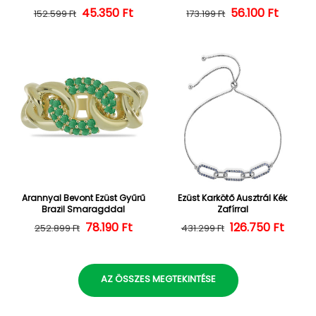
45.350 Ft
Normál ár
Kedvezményes ár
56.100 Ft
Normál ár
Kedvezményes
152.599 Ft
173.199 Ft
Arannyal Bevont Ezüst Gyűrű
Ezüst Karkötő Ausztrál Kék
Brazil Smaragddal
Zafírral
Normál ár
Kedvezményes ár
78.190 Ft
126.750 Ft
Normál ár
Kedvezményes
252.899 Ft
431.299 Ft
AZ ÖSSZES MEGTEKINTÉSE