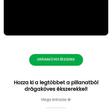
DRÁGAKÖVES ÉKSZEREK
Hozza ki a legtöbbet a pillanatból
drágaköves ékszerekkel!
Mega leárazás 💎