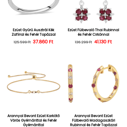
Ezüst Gyűrű Ausztrál Kék
Ezüst Fülbevaló Thai Rubinnal
Zafírral és Fehér Topázzal
és Fehér Cirkónnal
37.860 Ft
Normál ár
Kedvezményes ár
Normál ár
Kedvezményes
41.130 Ft
125.599 Ft
136.299 Ft
Arannyal Bevont Ezüst Karkötő
Arannyal Bevont Ezüst
Vörös Gyémánttal és Fehér
Fülbevaló Madagaszkári
Gyémánttal
Rubinnal és Fehér Topázzal