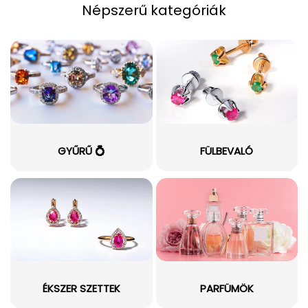
Népszerű kategóriák
GYŰRŰ 💍
FÜLBEVALÓ
ÉKSZER SZETTEK
PARFÜMÖK