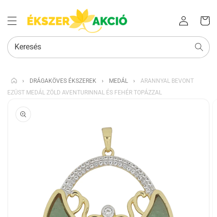
Az Ön
Bejelentkezés
kosara
Keresés
›
DRÁGAKÖVES ÉKSZEREK
›
MEDÁL
›
ARANNYAL BEVONT
EZÜST MEDÁL ZÖLD AVENTURINNAL ÉS FEHÉR TOPÁZZAL
KIHAGYÁS, ÉS
UGRÁS A
TERMÉKADATOKRA