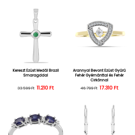
Kereszt Ezüst Medál Brazil
Arannyal Bevont Ezüst Gyűrű
Smaragddal
Fehér Gyémánttal és Fehér
Cirkónnal
Normál ár
Kedvezményes ár
11.210 Ft
Normál ár
Kedvezményes
17.310 Ft
33.599 Ft
46.799 Ft