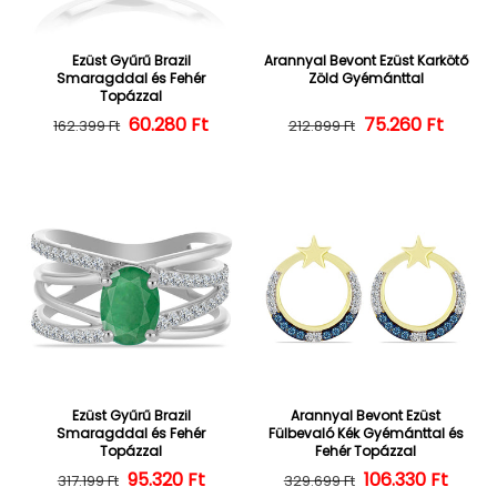
Ezüst Gyűrű Brazil
Arannyal Bevont Ezüst Karkötő
Smaragddal és Fehér
Zöld Gyémánttal
Topázzal
60.280 Ft
Normál ár
Kedvezményes ár
75.260 Ft
Normál ár
Kedvezményes
162.399 Ft
212.899 Ft
Ezüst Gyűrű Brazil
Arannyal Bevont Ezüst
Smaragddal és Fehér
Fülbevaló Kék Gyémánttal és
Topázzal
Fehér Topázzal
95.320 Ft
Normál ár
Kedvezményes ár
106.330 Ft
Normál ár
Kedvezményes
317.199 Ft
329.699 Ft