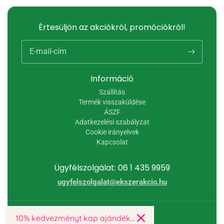
Értesüljön az akciókról, promóciókról!
E-mail-cím
Információ
Szállítás
Termék visszaküldése
ÁSZF
Adatkezelési szabályzat
Cookie irányelvek
Kapcsolat
Ügyfélszolgálat: 06 1 435 9959
ugyfelszolgalat@ekszerakcio.hu
© 2026,
Ékszer Akció
10% kedvezményt kap ajándékba!