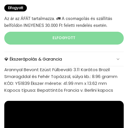
Elfogyott
Az ár az ÁFÁT tartalmazza. 🚛 A csomagolás és szállítás
belföldön INGYENES 30.000 Ft feletti rendelés esetén.
ELFOGYOTT
💎 Ékszerápolás & Garancia
Arannyal Bevont Ezüst Fülbevaló 3.11 Karátos Brazil
Smaragddal és Fehér Topázzal, súlya kb.: 8.96 gramm
KÓD: Y51839 Ékszer mérete: 41.99 mm x 13.62 mm
Kapocs típusa: Bepattintós Francia v. Berlini kapocs