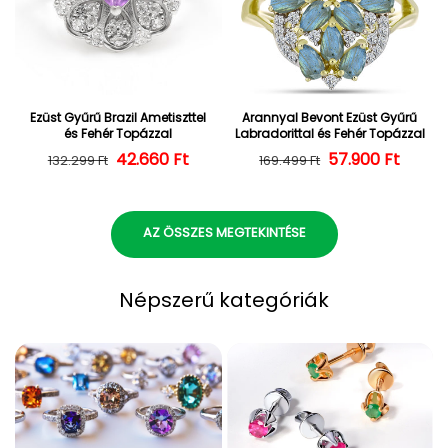
Ezüst Gyűrű Brazil Ametiszttel
Arannyal Bevont Ezüst Gyűrű
és Fehér Topázzal
Labradorittal és Fehér Topázzal
42.660 Ft
Normál ár
Kedvezményes ár
57.900 Ft
Normál ár
Kedvezményes
132.299 Ft
169.499 Ft
AZ ÖSSZES MEGTEKINTÉSE
Népszerű kategóriák