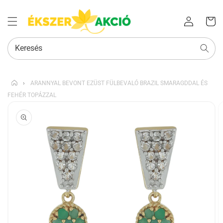
Az Ön
Bejelentkezés
kosara
Keresés
›
ARANNYAL BEVONT EZÜST FÜLBEVALÓ BRAZIL SMARAGDDAL ÉS
FEHÉR TOPÁZZAL
KIHAGYÁS, ÉS
UGRÁS A
TERMÉKADATOKRA