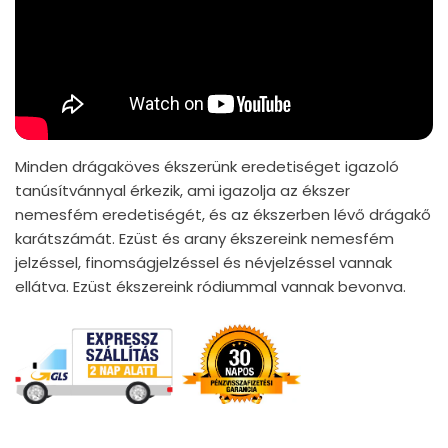
Minden drágaköves ékszerünk eredetiséget igazoló
tanúsítvánnyal érkezik, ami igazolja az ékszer
nemesfém eredetiségét, és az ékszerben lévő drágakő
karátszámát. Ezüst és arany ékszereink nemesfém
jelzéssel, finomságjelzéssel és névjelzéssel vannak
ellátva. Ezüst ékszereink ródiummal vannak bevonva.