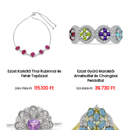
Ezüst Karkötő Thai Rubinnal és
Ezüst Gyűrű Marokkói
Fehér Topázzal
Ametiszttel és Changbai
Peridottal
Normál ár
Kedvezményes ár
115.100 Ft
39.730 Ft
Normál ár
Kedvezményes
291.799 Ft
121.899 Ft