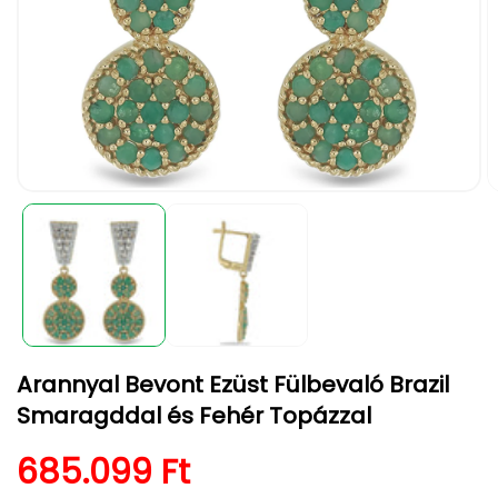
1.
2.
médiafájl
m
megnyitása
m
a
a
modális
m
párbeszédpanelen
p
Arannyal Bevont Ezüst Fülbevaló Brazil
Smaragddal és Fehér Topázzal
Normál ár
685.099 Ft