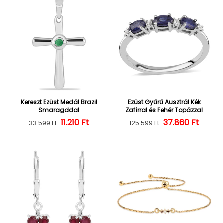
Kereszt Ezüst Medál Brazil
Ezüst Gyűrű Ausztrál Kék
Smaragddal
Zafírral és Fehér Topázzal
Normál ár
Kedvezményes ár
11.210 Ft
37.860 Ft
Normál ár
Kedvezményes
33.599 Ft
125.599 Ft