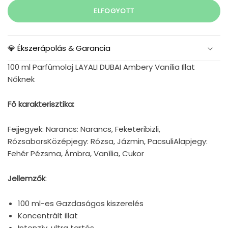
ELFOGYOTT
💎 Ékszerápolás & Garancia
100 ml Parfümolaj LAYALI DUBAI Ambery Vanília Illat
Nőknek
Fő karakterisztika:
Fejjegyek: Narancs: Narancs, Feketeribizli,
RózsaborsKözépjegy: Rózsa, Jázmin, PacsuliAlapjegy:
Fehér Pézsma, Ámbra, Vanília, Cukor
Jellemzők
:
100 ml-es Gazdaságos kiszerelés
Koncentrált illat
Intenzív, ultra tartós,