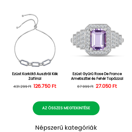
Ezüst Karkötő Ausztrál Kék
Ezüst Gyűrű Rose De France
Zafírral
Ametiszttel és Fehér Topázzal
126.750 Ft
Normál ár
Kedvezményes ár
27.050 Ft
Normál ár
Kedvezményes
431.299 Ft
67.999 Ft
AZ ÖSSZES MEGTEKINTÉSE
Népszerű kategóriák