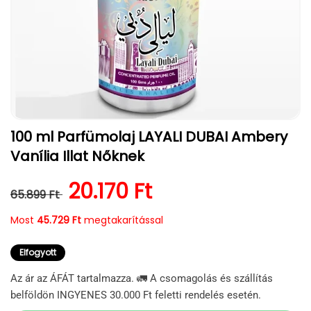
1.
100 ml Parfümolaj LAYALI DUBAI Ambery
médiafájl
megnyitása
Vanília Illat Nőknek
a
modális
párbeszédpanelen
Normál ár
Kedvezményes ár
20.170 Ft
65.899 Ft
Most
45.729 Ft
megtakarítással
Elfogyott
Az ár az ÁFÁT tartalmazza. 🚛 A csomagolás és szállítás
belföldön INGYENES 30.000 Ft feletti rendelés esetén.