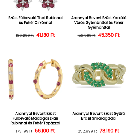
Ezüst Fülbevaló Thai Rubinnal
Arannyal Bevont Ezüst Karkötő
és Fehér Cirkónnal
Vörös Gyémánttal és Fehér
Gyémánttal
Normál ár
Kedvezményes ár
41.130 Ft
45.350 Ft
Normál ár
Kedvezményes
136.299 Ft
152.599 Ft
Arannyal Bevont Ezüst
Arannyal Bevont Ezüst Gyűrű
Fülbevaló Madagaszkári
Brazil Smaragddal
Rubinnal és Fehér Topázzal
56.100 Ft
Normál ár
Kedvezményes ár
Normál ár
Kedvezményes
78.190 Ft
173.199 Ft
252.899 Ft