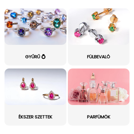
GYŰRŰ 💍
FÜLBEVALÓ
ÉKSZER SZETTEK
PARFÜMÖK