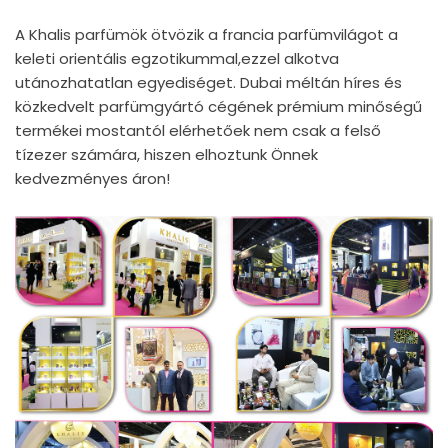
A Khalis parfümök ötvözik a francia parfümvilágot a
keleti orientális egzotikummal,ezzel alkotva
utánozhatatlan egyediséget. Dubai méltán híres és
közkedvelt parfümgyártó cégének prémium minőségű
termékei mostantól elérhetőek nem csak a felső
tízezer számára, hiszen elhoztunk Önnek
kedvezményes áron!