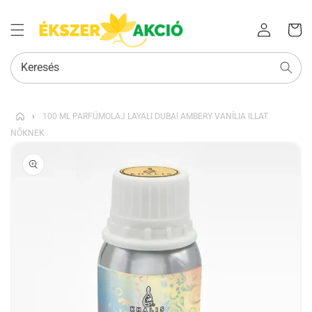
Az Ön
Bejelentkezés
kosara
Keresés
›
100 ML PARFÜMOLAJ LAYALI DUBAI AMBERY VANÍLIA ILLAT
NŐKNEK
KIHAGYÁS, ÉS
UGRÁS A
TERMÉKADATOKRA