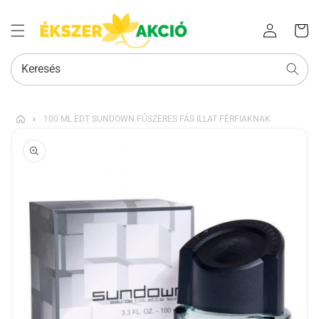
Az Ön
Bejelentkezés
kosara
Keresés
›
100 ML EDT SUNDOWN FŰSZERES FÁS ILLAT FÉRFIAKNAK
KIHAGYÁS, ÉS
UGRÁS A
TERMÉKADATOKRA