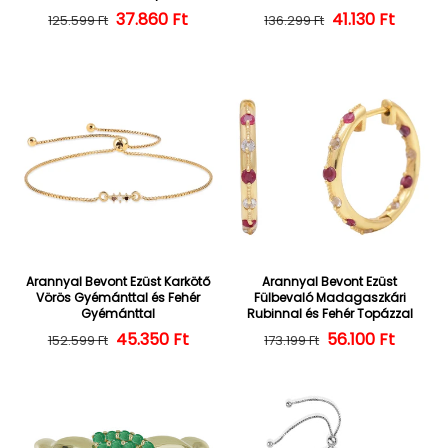
37.860 Ft
Normál ár
Kedvezményes ár
Normál ár
Kedvezményes
41.130 Ft
125.599 Ft
136.299 Ft
Arannyal Bevont Ezüst Karkötő
Arannyal Bevont Ezüst
Vörös Gyémánttal és Fehér
Fülbevaló Madagaszkári
Gyémánttal
Rubinnal és Fehér Topázzal
45.350 Ft
Normál ár
Kedvezményes ár
56.100 Ft
Normál ár
Kedvezményes
152.599 Ft
173.199 Ft