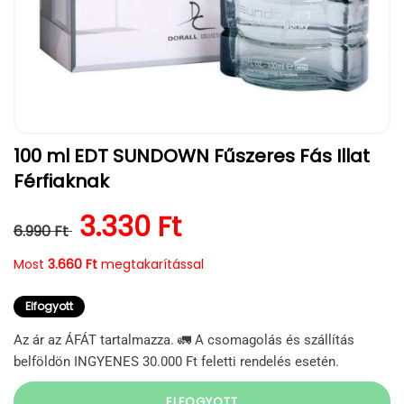
1.
100 ml EDT SUNDOWN Fűszeres Fás Illat
médiafájl
megnyitása
Férfiaknak
a
modális
párbeszédpanelen
Normál ár
Kedvezményes ár
3.330 Ft
6.990 Ft
Most
3.660 Ft
megtakarítással
Elfogyott
Az ár az ÁFÁT tartalmazza. 🚛 A csomagolás és szállítás
belföldön INGYENES 30.000 Ft feletti rendelés esetén.
ELFOGYOTT