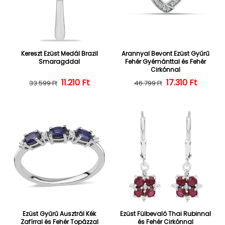
Kereszt Ezüst Medál Brazil
Arannyal Bevont Ezüst Gyűrű
Smaragddal
Fehér Gyémánttal és Fehér
Cirkónnal
Normál ár
Kedvezményes ár
11.210 Ft
Normál ár
Kedvezményes
17.310 Ft
33.599 Ft
46.799 Ft
Ezüst Gyűrű Ausztrál Kék
Ezüst Fülbevaló Thai Rubinnal
Zafírral és Fehér Topázzal
és Fehér Cirkónnal