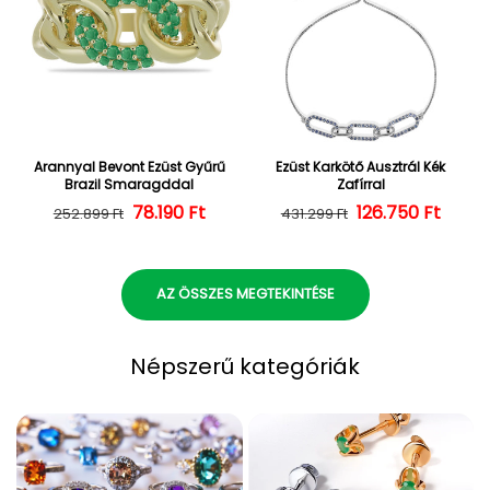
Arannyal Bevont Ezüst Gyűrű
Ezüst Karkötő Ausztrál Kék
Brazil Smaragddal
Zafírral
Normál ár
Kedvezményes ár
78.190 Ft
126.750 Ft
Normál ár
Kedvezményes
252.899 Ft
431.299 Ft
AZ ÖSSZES MEGTEKINTÉSE
Népszerű kategóriák