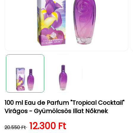
1.
2.
médiafájl
m
megnyitása
m
a
a
modális
m
párbeszédpanelen
p
100 ml Eau de Parfum "Tropical Cocktail"
Virágos - Gyümölcsös Illat Nőknek
Normál ár
Kedvezményes ár
12.300 Ft
20.550 Ft