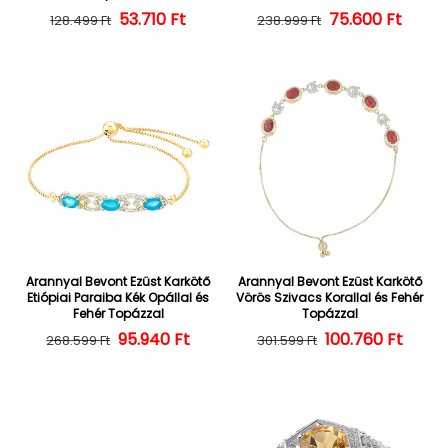
Normál ár
Kedvezményes ár
53.710 Ft
Normál ár
Kedvezményes
75.600 Ft
128.499 Ft
238.999 Ft
Arannyal Bevont Ezüst Karkötő
Arannyal Bevont Ezüst Karkötő
Etiópiai Paraiba Kék Opállal és
Vörös Szivacs Korallal és Fehér
Fehér Topázzal
Topázzal
Normál ár
Kedvezményes ár
95.940 Ft
100.760 Ft
Normál ár
Kedvezményes
268.599 Ft
301.599 Ft