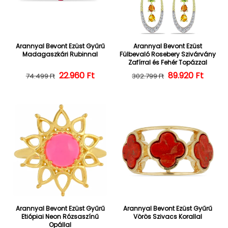
Arannyal Bevont Ezüst Gyűrű
Arannyal Bevont Ezüst
Madagaszkári Rubinnal
Fülbevaló Rosebery Szivárvány
Zafírral és Fehér Topázzal
22.960 Ft
Normál ár
Kedvezményes ár
Normál ár
Kedvezményes
89.920 Ft
74.499 Ft
302.799 Ft
Arannyal Bevont Ezüst Gyűrű
Arannyal Bevont Ezüst Gyűrű
Etiópiai Neon Rózsaszínű
Vörös Szivacs Korallal
Opállal