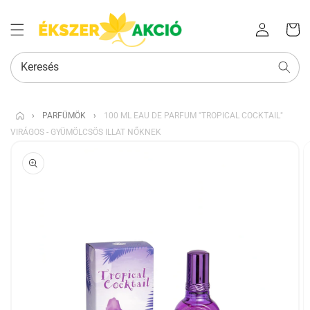
Az Ön
Bejelentkezés
kosara
Keresés
›
PARFÜMÖK
›
100 ML EAU DE PARFUM "TROPICAL COCKTAIL"
VIRÁGOS - GYÜMÖLCSÖS ILLAT NŐKNEK
KIHAGYÁS, ÉS
UGRÁS A
TERMÉKADATOKRA