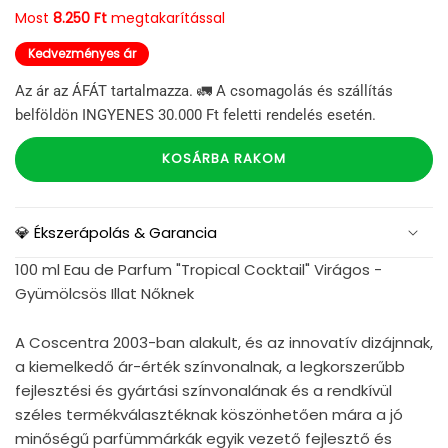
Most
8.250 Ft
megtakarítással
Kedvezményes ár
Az ár az ÁFÁT tartalmazza. 🚛 A csomagolás és szállítás
belföldön INGYENES 30.000 Ft feletti rendelés esetén.
KOSÁRBA RAKOM
💎 Ékszerápolás & Garancia
100 ml Eau de Parfum "Tropical Cocktail" Virágos -
Gyümölcsös Illat Nőknek
A Coscentra 2003-ban alakult, és az innovatív dizájnnak,
a kiemelkedő ár-érték színvonalnak, a legkorszerűbb
fejlesztési és gyártási színvonalának és a rendkívül
széles termékválasztéknak köszönhetően mára a jó
minőségű parfümmárkák egyik vezető fejlesztő és