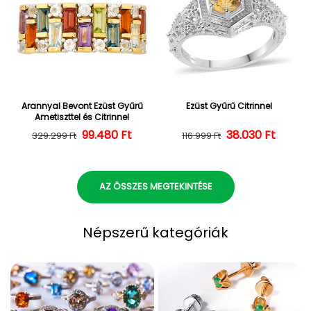
Arannyal Bevont Ezüst Gyűrű
Ezüst Gyűrű Citrinnel
Ametiszttel és Citrinnel
Normál ár
Kedvezményes ár
99.480 Ft
38.030 Ft
Normál ár
Kedvezményes
329.299 Ft
116.999 Ft
AZ ÖSSZES MEGTEKINTÉSE
Népszerű kategóriák