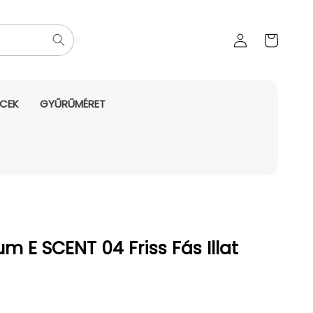
Az Ön
Bejelentkezés
kosara
NCEK
GYŰRŰMÉRET
m E SCENT 04 Friss Fás Illat
yes ár