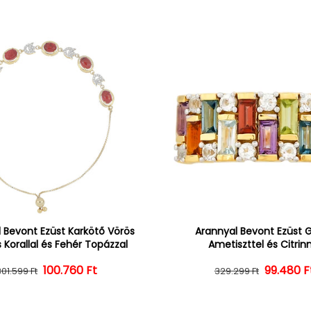
 Bevont Ezüst Karkötő Vörös
Arannyal Bevont Ezüst 
 Korallal és Fehér Topázzal
Ametiszttel és Citrin
100.760 Ft
Normál ár
Kedvezményes ár
Normál 
Kedvezm
99.480 F
301.599 Ft
329.299 Ft