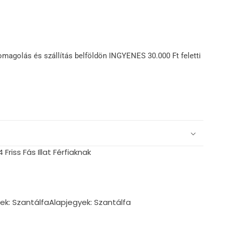
omagolás és szállítás belföldön INGYENES 30.000 Ft feletti
riss Fás Illat Férfiaknak
yek: SzantálfaAlapjegyek: Szantálfa