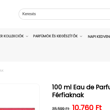
Keresés
ER KOLLEKCIÓK
PARFÜMÖK ÉS KIEGÉSZÍTŐK
NAPI KEDVE
NAK
100 ml Eau de Parfu
Férfiaknak
Normál ár
Kedvezmén
10.760 Ft
35.599 Ft