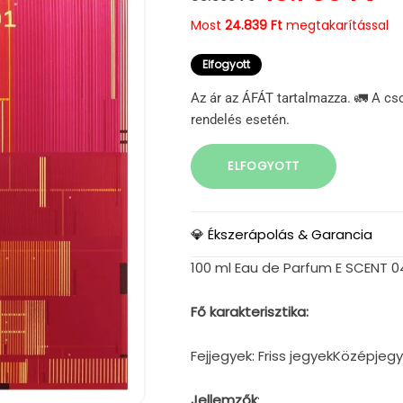
Most
24.839 Ft
megtakarítással
Elfogyott
Az ár az ÁFÁT tartalmazza. 🚛 A cs
rendelés esetén.
ELFOGYOTT
💎 Ékszerápolás & Garancia
100 ml Eau de Parfum E SCENT 04 F
Fő karakterisztika:
Fejjegyek: Friss jegyekKözépjeg
Jellemzők
: