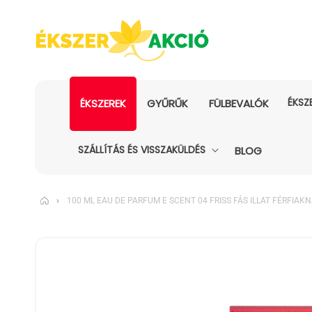
ÉKSZ
ÉKSZEREK
GYŰRŰK
FÜLBEVALÓK
SZÁLLÍTÁS ÉS VISSZAKÜLDÉS
BLOG
›
100 ML EAU DE PARFUM E SCENT 04 FRISS FÁS ILLAT FÉRFIAK
KIHAGYÁS, ÉS
UGRÁS A
TERMÉKADATOKRA