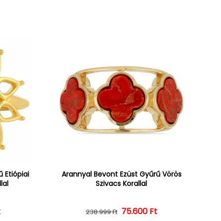
 Etiópiai
Arannyal Bevont Ezüst Gyűrű Vörös
lal
Szivacs Korallal
ár
ényes ár
t
Normál ár
Kedvezményes ár
75.600 Ft
238.999 Ft