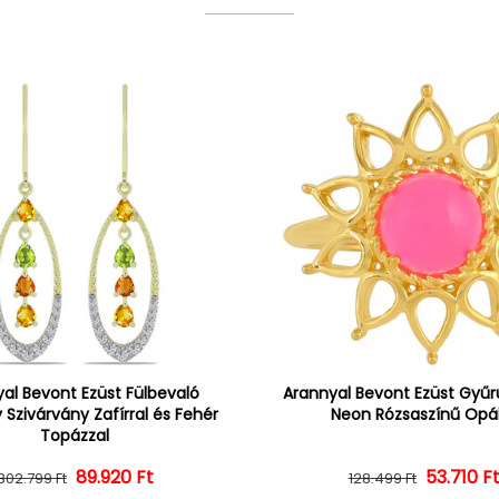
al Bevont Ezüst Fülbevaló
Arannyal Bevont Ezüst Gyűrű
 Szivárvány Zafírral és Fehér
Neon Rózsaszínű Opál
Topázzal
Normál ár
Kedvezményes ár
89.920 Ft
Normál 
Kedvezm
53.710 F
302.799 Ft
128.499 Ft