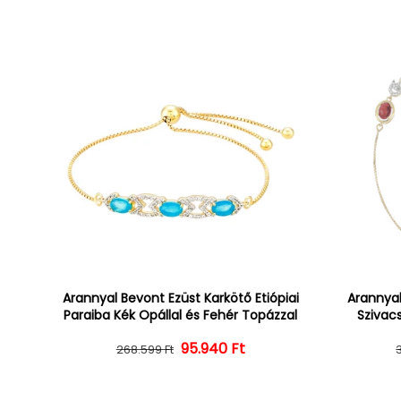
Arannyal Bevont Ezüst Karkötő Etiópiai
Arannyal
Paraiba Kék Opállal és Fehér Topázzal
Szivacs
Normál ár
Kedvezményes ár
95.940 Ft
268.599 Ft