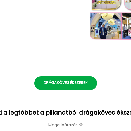
DRÁGAKÖVES ÉKSZEREK
i a legtöbbet a pillanatból drágaköves éksz
Mega leárazás 💎