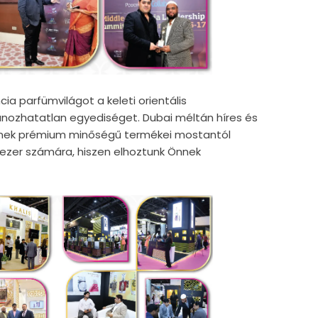
cia parfümvilágot a keleti orientális
ánozhatatlan egyediséget. Dubai méltán híres és
nek prémium minőségű termékei mostantól
zezer számára, hiszen elhoztunk Önnek