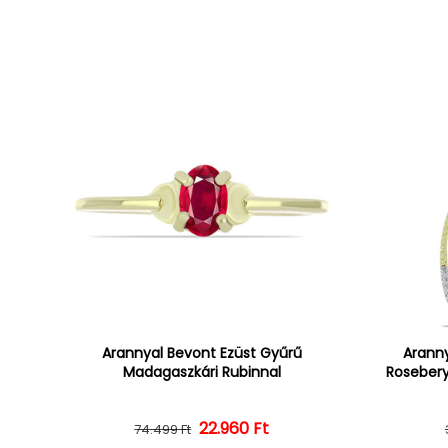
Arannyal Bevont Ezüst Gyűrű
Aranny
Madagaszkári Rubinnal
Rosebery
22.960 Ft
Normál ár
Kedvezményes ár
74.499 Ft