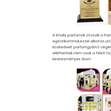
A Khalis parfümök ötvözik a fran
egzotikummal,ezzel alkotva ut
közkedvelt parfümgyártó cégé
elérhetőek nem csak a felső tí
kedvezményes áron!