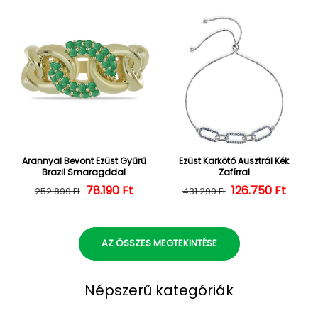
Arannyal Bevont Ezüst Gyűrű
Ezüst Karkötő Ausztrál Kék
Brazil Smaragddal
Zafírral
Normál ár
Kedvezményes ár
78.190 Ft
126.750 Ft
Normál ár
Kedvezményes
252.899 Ft
431.299 Ft
AZ ÖSSZES MEGTEKINTÉSE
Népszerű kategóriák