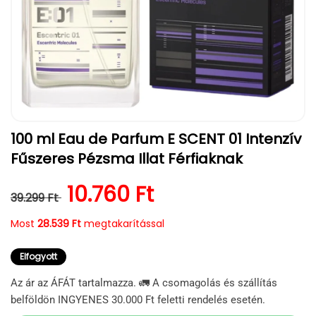
1.
100 ml Eau de Parfum E SCENT 01 Intenzív
médiafájl
megnyitása
Fűszeres Pézsma Illat Férfiaknak
a
modális
párbeszédpanelen
Normál ár
Kedvezményes ár
10.760 Ft
39.299 Ft
Most
28.539 Ft
megtakarítással
Elfogyott
Az ár az ÁFÁT tartalmazza. 🚛 A csomagolás és szállítás
belföldön INGYENES 30.000 Ft feletti rendelés esetén.