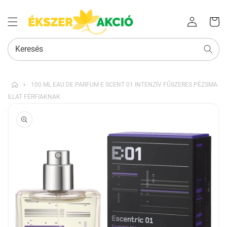
Az Ön
Bejelentkezés
kosara
Keresés
›
100 ML EAU DE PARFUM E SCENT 01 INTENZÍV FŰSZERES PÉZSMA
ILLAT FÉRFIAKNAK
KIHAGYÁS, ÉS
UGRÁS A
TERMÉKADATOKRA