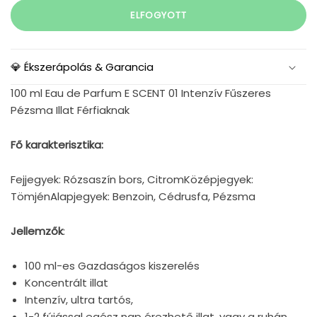
ELFOGYOTT
💎 Ékszerápolás & Garancia
100 ml Eau de Parfum E SCENT 01 Intenzív Fűszeres
Pézsma Illat Férfiaknak
Fő karakterisztika:
Fejjegyek: Rózsaszín bors, CitromKözépjegyek:
TömjénAlapjegyek: Benzoin, Cédrusfa, Pézsma
Jellemzők
:
100 ml-es Gazdaságos kiszerelés
Koncentrált illat
Intenzív, ultra tartós,
1-2 fújással egész nap érezhető illat, vagy a ruhán,