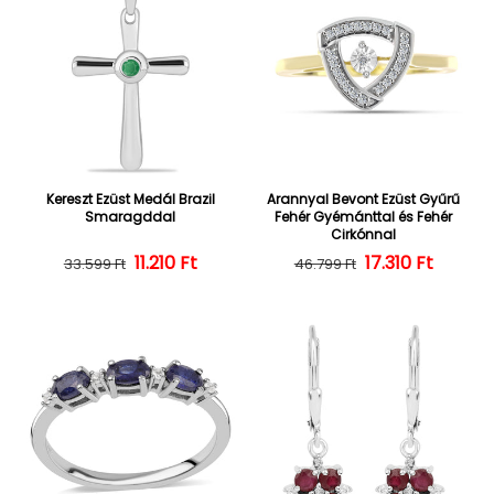
Kereszt Ezüst Medál Brazil
Arannyal Bevont Ezüst Gyűrű
Smaragddal
Fehér Gyémánttal és Fehér
Cirkónnal
Normál ár
Kedvezményes ár
11.210 Ft
Normál ár
Kedvezményes
17.310 Ft
33.599 Ft
46.799 Ft