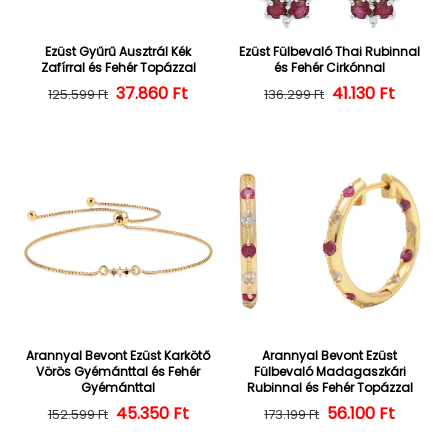
Ezüst Gyűrű Ausztrál Kék
Ezüst Fülbevaló Thai Rubinnal
Zafírral és Fehér Topázzal
és Fehér Cirkónnal
37.860 Ft
Normál ár
Kedvezményes ár
Normál ár
Kedvezményes
41.130 Ft
125.599 Ft
136.299 Ft
Arannyal Bevont Ezüst Karkötő
Arannyal Bevont Ezüst
Vörös Gyémánttal és Fehér
Fülbevaló Madagaszkári
Gyémánttal
Rubinnal és Fehér Topázzal
45.350 Ft
Normál ár
Kedvezményes ár
56.100 Ft
Normál ár
Kedvezményes
152.599 Ft
173.199 Ft