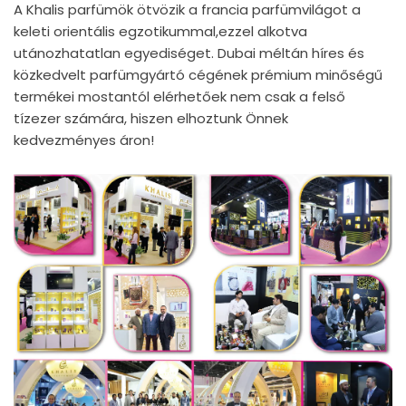
A Khalis parfümök ötvözik a francia parfümvilágot a
keleti orientális egzotikummal,ezzel alkotva
utánozhatatlan egyediséget. Dubai méltán híres és
közkedvelt parfümgyártó cégének prémium minőségű
termékei mostantól elérhetőek nem csak a felső
tízezer számára, hiszen elhoztunk Önnek
kedvezményes áron!