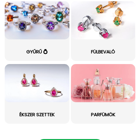
GYŰRŰ 💍
FÜLBEVALÓ
ÉKSZER SZETTEK
PARFÜMÖK