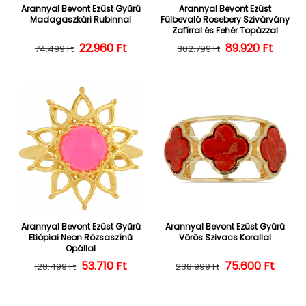
Arannyal Bevont Ezüst Gyűrű
Arannyal Bevont Ezüst
Madagaszkári Rubinnal
Fülbevaló Rosebery Szivárvány
Zafírral és Fehér Topázzal
22.960 Ft
Normál ár
Kedvezményes ár
Normál ár
Kedvezményes
89.920 Ft
74.499 Ft
302.799 Ft
Arannyal Bevont Ezüst Gyűrű
Arannyal Bevont Ezüst Gyűrű
Etiópiai Neon Rózsaszínű
Vörös Szivacs Korallal
Opállal
Normál ár
Kedvezményes ár
53.710 Ft
Normál ár
Kedvezményes
75.600 Ft
128.499 Ft
238.999 Ft