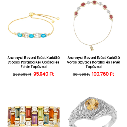
Arannyal Bevont Ezüst Karkötő
Arannyal Bevont Ezüst Karkötő
Etiópiai Paraiba Kék Opállal és
Vörös Szivacs Korallal és Fehér
Fehér Topázzal
Topázzal
Normál ár
Kedvezményes ár
95.940 Ft
100.760 Ft
Normál ár
Kedvezményes
268.599 Ft
301.599 Ft