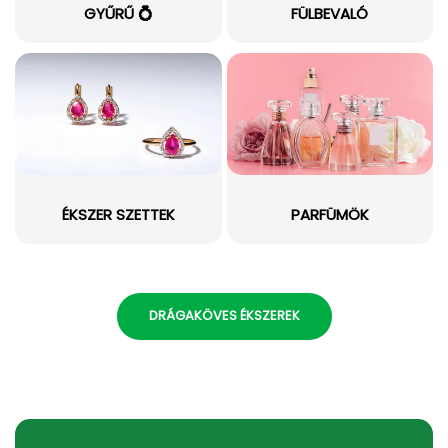
GYŰRŰ 💍
FÜLBEVALÓ
ÉKSZER SZETTEK
PARFÜMÖK
DRÁGAKÖVES ÉKSZEREK