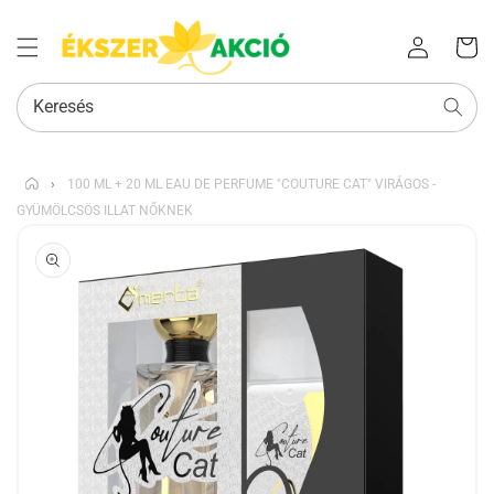
Az Ön
Bejelentkezés
kosara
Keresés
›
100 ML + 20 ML EAU DE PERFUME "COUTURE CAT" VIRÁGOS -
GYÜMÖLCSÖS ILLAT NŐKNEK
KIHAGYÁS, ÉS
UGRÁS A
TERMÉKADATOKRA