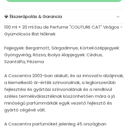
💎 Ékszerápolás & Garancia
100 ml + 20 ml Eau de Perfume "COUTURE CAT" Virágos -
Gyümölcsös Illat Nőknek
Fejjegyek: Bergamott, Sárgadinnye, KörteKözépjegyek:
Gyöngyvirág, Rózsa, Ibolya Alapjegyek: Cédrus,
Szantálfa, Pézsma
A Coscentra 2003-ban alakult, és az innovatív dizájnnak,
a kiemelkedő ár-érték színvonalnak, a legkorszerűbb
fejlesztési és gyártási színvonalának és a rendkívül
széles termékválasztéknak köszönhetően mára a jó
minőségű parfümmárkák egyik vezető fejlesztő és
gyártó cégévé vált.
A Coscentra parfümöket jelenleg 45 országban