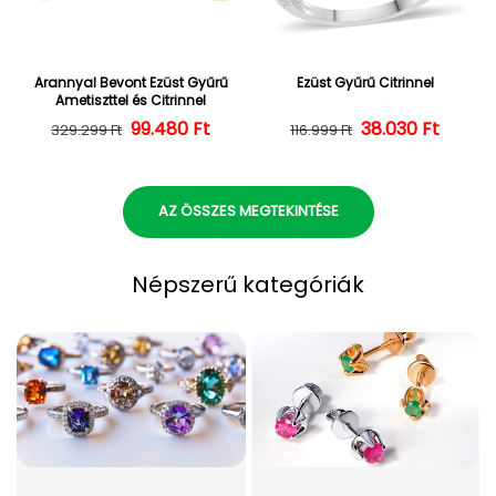
Arannyal Bevont Ezüst Gyűrű
Ezüst Gyűrű Citrinnel
Ametiszttel és Citrinnel
Normál ár
Kedvezményes ár
99.480 Ft
38.030 Ft
Normál ár
Kedvezményes
329.299 Ft
116.999 Ft
AZ ÖSSZES MEGTEKINTÉSE
Népszerű kategóriák