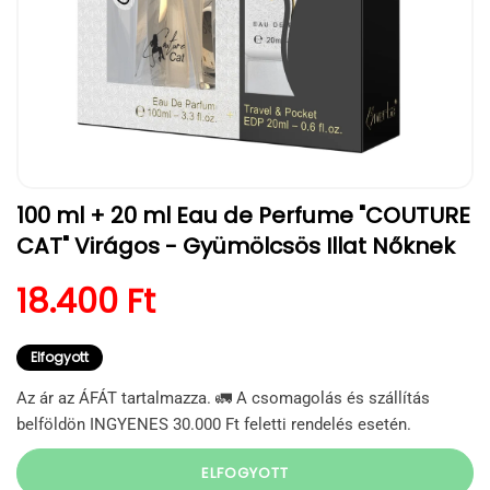
1.
100 ml + 20 ml Eau de Perfume "COUTURE
médiafájl
megnyitása
CAT" Virágos - Gyümölcsös Illat Nőknek
a
modális
párbeszédpanelen
Normál ár
18.400 Ft
Elfogyott
Az ár az ÁFÁT tartalmazza. 🚛 A csomagolás és szállítás
belföldön INGYENES 30.000 Ft feletti rendelés esetén.
ELFOGYOTT