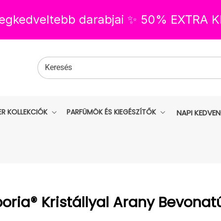
 legkedveltebb darabjai ✨ 50% EXTRA
Keresés
ER KOLLEKCIÓK
PARFÜMÖK ÉS KIEGÉSZÍTŐK
NAPI KEDVE
:
oria® Kristállyal Arany Bevonat