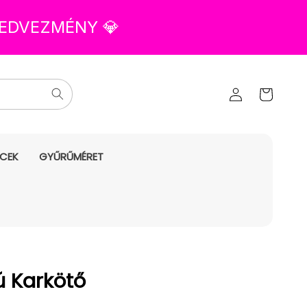
 KEDVEZMÉNY 💎
Az Ön
Bejelentkezés
kosara
NCEK
GYŰRŰMÉRET
ú Karkötő