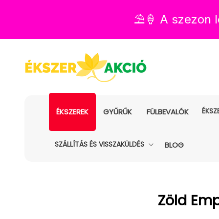
⛱️🍦 A szezon
ÉKSZ
ÉKSZEREK
GYŰRŰK
FÜLBEVALÓK
SZÁLLÍTÁS ÉS VISSZAKÜLDÉS
BLOG
Kollekció
Zöld Emp