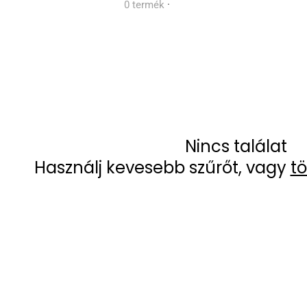
0 termék
·
Nincs találat
Használj kevesebb szűrőt, vagy
tö