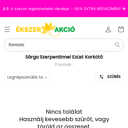
⛱️🍦 A szezon legkedveltebb darabjai ✨ 50% EXTRA KEDVEZMÉNY 💎
Az Ön
Bejelentkezés
kosara
Keresés
Kollekció:
Sárga Szerpentinnel Ezüst Karkötő
0 termék
·
SZŰRÉS
Nincs találat
Használj kevesebb szűrőt, vagy
töröld az összeset
.