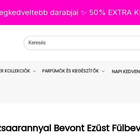
 legkedveltebb darabjai ✨ 50% EXTRA
Keresés
ER KOLLEKCIÓK
PARFÜMÖK ÉS KIEGÉSZÍTŐK
NAPI KEDVE
lekció:
saarannyal Bevont Ezüst Fülbe