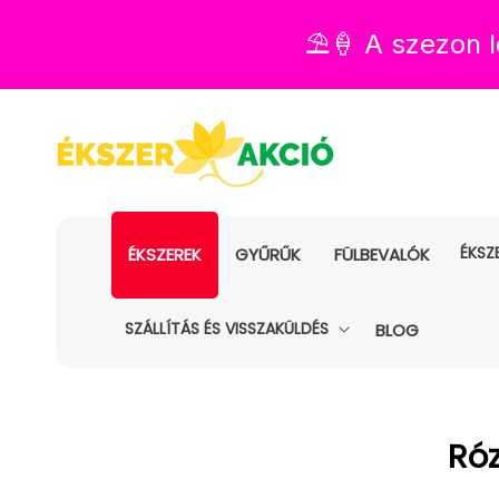
⛱️🍦 A szezon
ÉKSZ
ÉKSZEREK
GYŰRŰK
FÜLBEVALÓK
SZÁLLÍTÁS ÉS VISSZAKÜLDÉS
BLOG
Kol
Róz