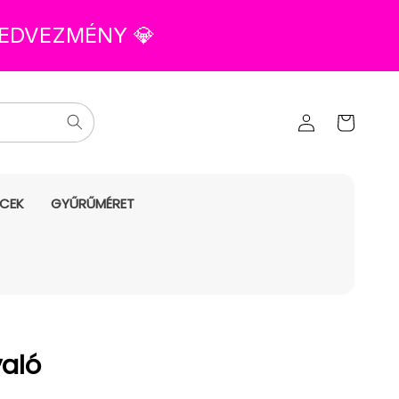
 KEDVEZMÉNY 💎
Az Ön
Bejelentkezés
kosara
NCEK
GYŰRŰMÉRET
való