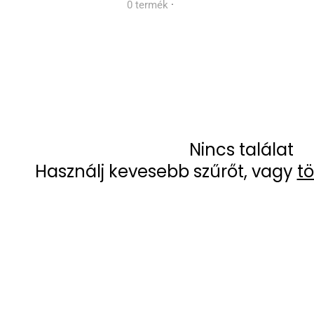
0 termék
·
Nincs találat
Használj kevesebb szűrőt, vagy
tö