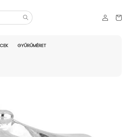
Az Ön
Bejelentkezés
kosara
NCEK
GYŰRŰMÉRET