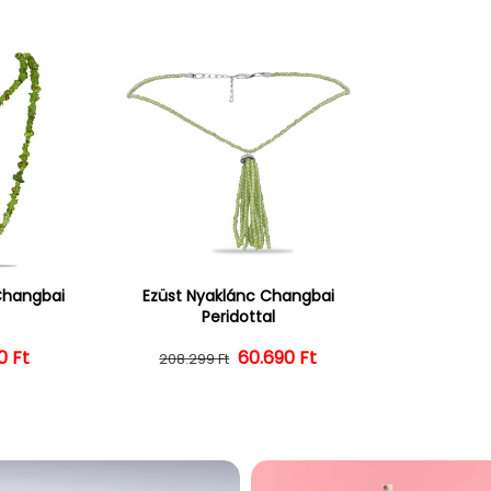
Changbai
Ezüst Nyaklánc Changbai
Peridottal
ál ár
vezményes ár
0 Ft
Normál ár
Kedvezményes ár
60.690 Ft
208.299 Ft