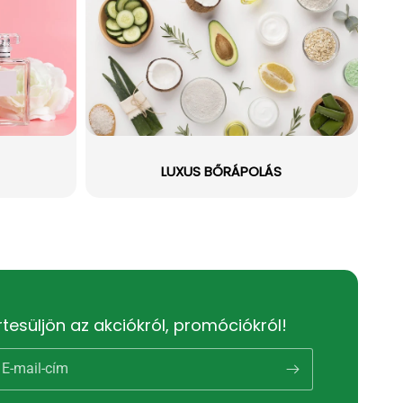
LUXUS BŐRÁPOLÁS
rtesüljön az akciókról, promóciókról!
E-mail-cím