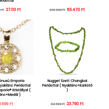
eridottal
Normál ár
Kedvezményes ár
27.110 Ft
65.470 Ft
Normál ár
Kedvezményes ár
 Ft
209.999 Ft
ónusú Emporia
Nugget Szett Changbai
yaklánc Peridottal
Peridottal ( Nyaklánc+Karkötő
oria® Kristállyal (
)
ánc+Medál )
ormál ár
1.699 Ft
23.790 Ft
Normál ár
Kedvezményes ár
84.699 Ft