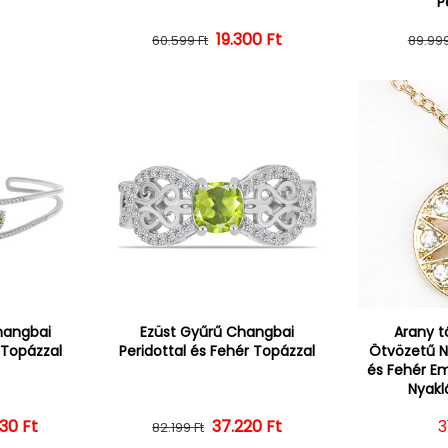
P
ár
19.300 Ft
Normál ár
Kedvezményes ár
60.599 Ft
89.999
hangbai
Ezüst Gyűrű Changbai
Arany t
 Topázzal
Peridottal és Fehér Topázzal
Ötvözetű N
és Fehér Emp
Nyakl
330 Ft
ál ár
vezményes ár
37.220 Ft
Normál ár
Kedvezményes ár
N
3
82.199 Ft