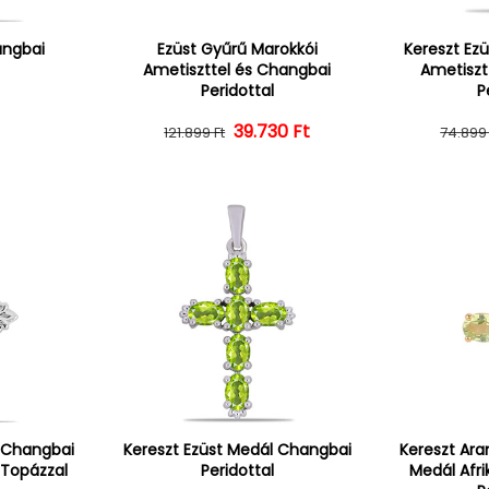
angbai
Ezüst Gyűrű Marokkói
Kereszt Ez
Ametiszttel és Changbai
Ametiszt
Peridottal
P
r
39.730 Ft
Normál ár
Kedvezményes ár
121.899 Ft
74.899 
l Changbai
Kereszt Ezüst Medál Changbai
Kereszt Ara
 Topázzal
Peridottal
Medál Afri