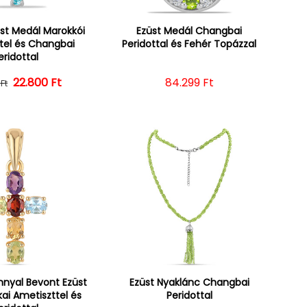
üst Medál Marokkói
Ezüst Medál Changbai
tel és Changbai
Peridottal és Fehér Topázzal
eridottal
22.800 Ft
Normál ár
Kedvezményes ár
Normál ár
84.299 Ft
Ft
nnyal Bevont Ezüst
Ezüst Nyaklánc Changbai
kai Ametiszttel és
Peridottal