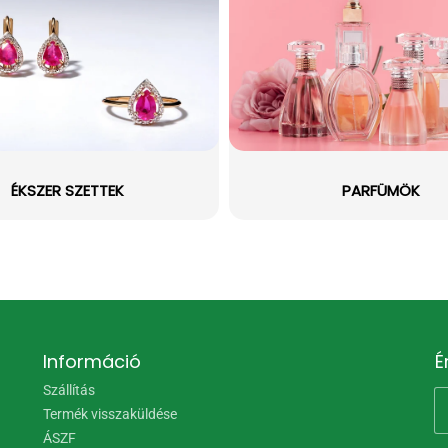
ÉKSZER SZETTEK
PARFÜMÖK
Információ
É
Szállítás
Termék visszaküldése
ÁSZF