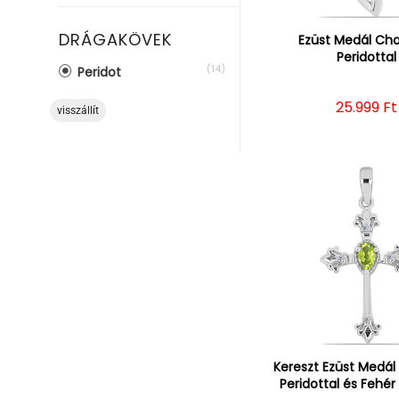
DRÁGAKÖVEK
Ezüst Medál Ch
Peridottal
(14)
Peridot
Normál á
25.999 Ft
visszállít
Kereszt Ezüst Medá
Peridottal és Fehér