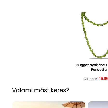
Nugget Nyaklánc 
Peridottal
Norm
Ked
15.18
53.999 Ft
Valami mást keres?