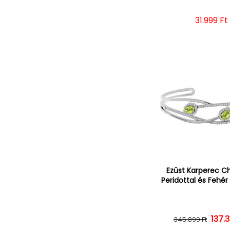
Normál 
31.999 Ft
Ezüst Karperec C
Peridottal és Fehér
137.
Norm
Ked
345.899 Ft