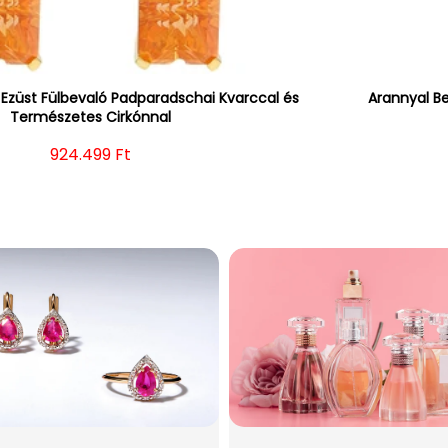
Ezüst Fülbevaló Padparadschai Kvarccal és
Arannyal B
Természetes Cirkónnal
Normál ár
924.499 Ft