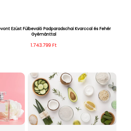
evont Ezüst Fülbevaló Padparadschai Kvarccal és Fehér
Gyémánttal
Normál ár
1.743.799 Ft