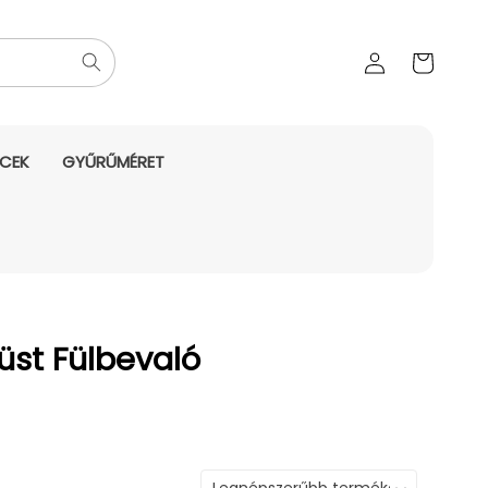
Az Ön
Bejelentkezés
kosara
NCEK
GYŰRŰMÉRET
üst Fülbevaló