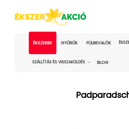
ÉKSZ
ÉKSZEREK
GYŰRŰK
FÜLBEVALÓK
SZÁLLÍTÁS ÉS VISSZAKÜLDÉS
BLOG
Kollekció:
Padparadscha