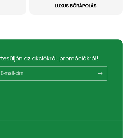
LUXUS BŐRÁPOLÁS
rtesüljön az akciókról, promóciókról!
E-mail-cím