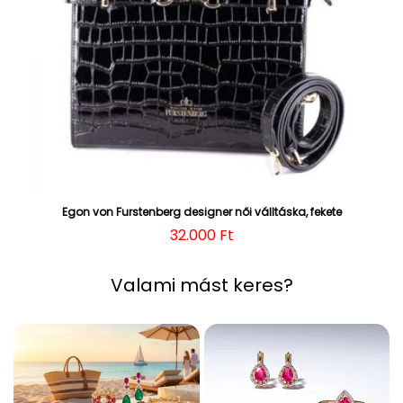
Egon von Furstenberg designer női válltáska, fekete
Normál ár
32.000 Ft
Valami mást keres?