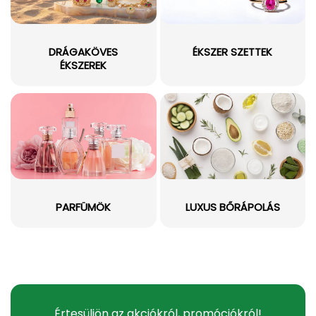
DRÁGAKÖVES
ÉKSZER SZETTEK
ÉKSZEREK
PARFÜMÖK
LUXUS BŐRÁPOLÁS
Értesüljön az akciókról, promóciókról!