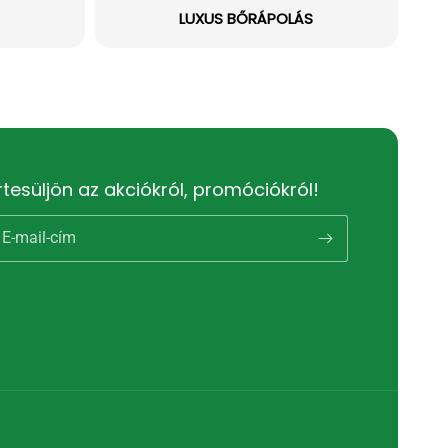
LUXUS BŐRÁPOLÁS
rtesüljön az akciókról, promóciókról!
E-mail-cím