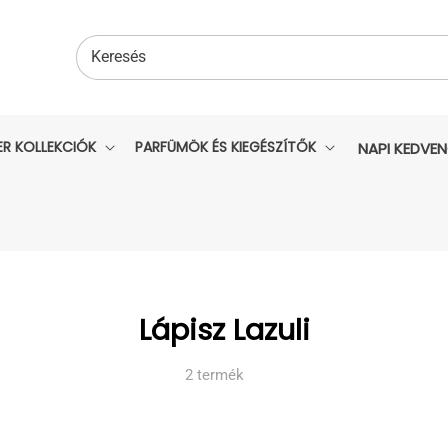
Keresés
ER KOLLEKCIÓK
PARFÜMÖK ÉS KIEGÉSZÍTŐK
NAPI KEDVE
Kollekció:
Lápisz Lazuli
2 termék