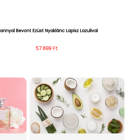
annyal Bevont Ezüst Nyaklánc Lapisz Lazulival
Normál ár
57.899 Ft