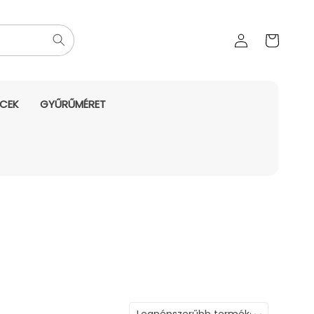
Az Ön
Bejelentkezés
kosara
NCEK
GYŰRŰMÉRET