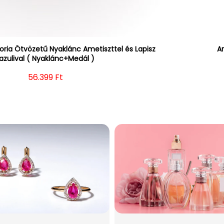
ria Ötvözetű Nyaklánc Ametiszttel és Lapisz
Ar
azulival ( Nyaklánc+Medál )
Normál ár
56.399 Ft