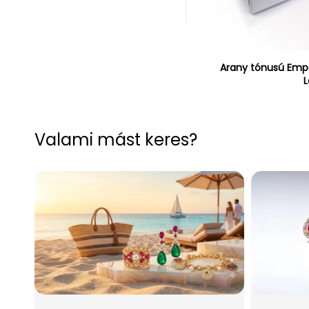
Arany tónusú Empo
L
Valami mást keres?