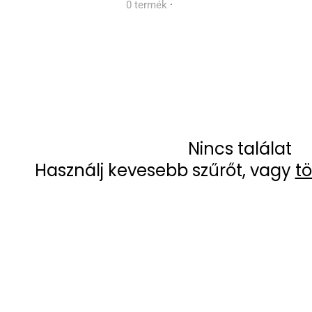
0 termék
·
Nincs találat
Használj kevesebb szűrőt, vagy
tö