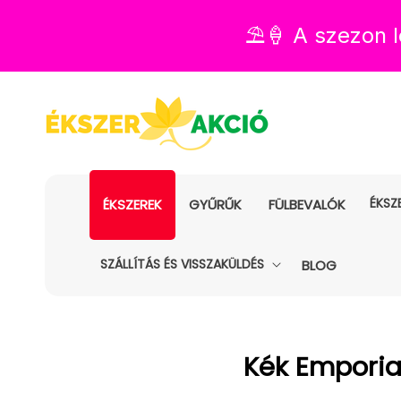
⛱️🍦 A szezon
ÉKSZ
ÉKSZEREK
GYŰRŰK
FÜLBEVALÓK
SZÁLLÍTÁS ÉS VISSZAKÜLDÉS
BLOG
Kollekció:
Kék Emporia®