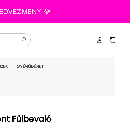
 KEDVEZMÉNY 💎
Az Ön
Bejelentkezés
kosara
NCEK
GYŰRŰMÉRET
ont Fülbevaló