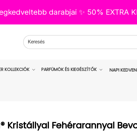
 legkedveltebb darabjai ✨ 50% EXTRA
Keresés
ER KOLLEKCIÓK
PARFÜMÖK ÉS KIEGÉSZÍTŐK
NAPI KEDVE
 Kristállyal Fehérarannyal Bev