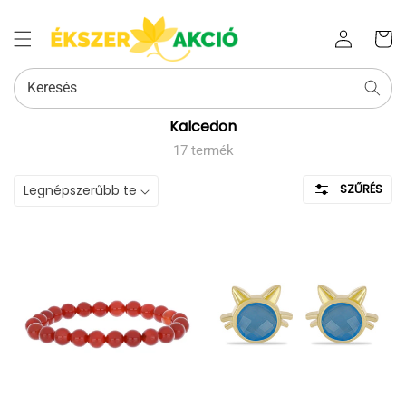
Az Ön
Bejelentkezés
kosara
Keresés
Kollekció:
Kalcedon
17 termék
SZŰRÉS