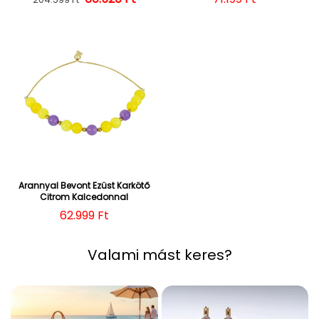
Arannyal Bevont Ezüst Karkötő
Citrom Kalcedonnal
Normál ár
62.999 Ft
Valami mást keres?