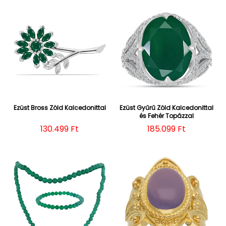
Ezüst Bross Zöld Kalcedonittal
Ezüst Gyűrű Zöld Kalcedonittal
és Fehér Topázzal
Normál ár
130.499 Ft
Normál ár
185.099 Ft