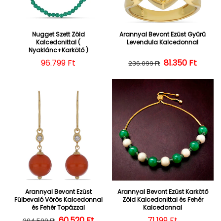
Nugget Szett Zöld
Arannyal Bevont Ezüst Gyűrű
Kalcedonittal (
Levendula Kalcedonnal
Nyaklánc+Karkötő )
Normál ár
96.799 Ft
Normál ár
Kedvezményes
81.350 Ft
236.099 Ft
Arannyal Bevont Ezüst
Arannyal Bevont Ezüst Karkötő
Fülbevaló Vörös Kalcedonnal
Zöld Kalcedonittal és Fehér
és Fehér Topázzal
Kalcedonnal
Normál ár
Kedvezményes ár
60.520 Ft
Normál ár
71.199 Ft
204.599 Ft