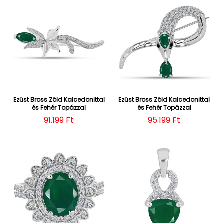
Ezüst Bross Zöld Kalcedonittal
Ezüst Bross Zöld Kalcedonittal
és Fehér Topázzal
és Fehér Topázzal
Normál ár
91.199 Ft
Normál ár
95.199 Ft