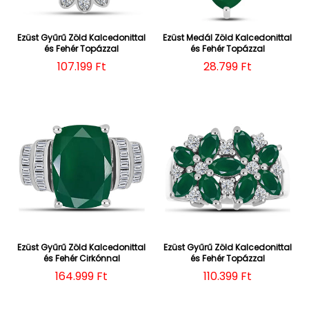
Ezüst Gyűrű Zöld Kalcedonittal
Ezüst Medál Zöld Kalcedonittal
és Fehér Topázzal
és Fehér Topázzal
Normál ár
107.199 Ft
Normál ár
28.799 Ft
Ezüst Gyűrű Zöld Kalcedonittal
Ezüst Gyűrű Zöld Kalcedonittal
és Fehér Cirkónnal
és Fehér Topázzal
Normál ár
164.999 Ft
Normál ár
110.399 Ft