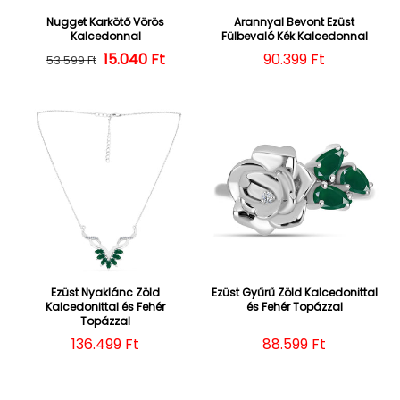
Nugget Karkötő Vörös
Arannyal Bevont Ezüst
Kalcedonnal
Fülbevaló Kék Kalcedonnal
15.040 Ft
Normál ár
Kedvezményes ár
Normál ár
90.399 Ft
53.599 Ft
Ezüst Nyaklánc Zöld
Ezüst Gyűrű Zöld Kalcedonittal
Kalcedonittal és Fehér
és Fehér Topázzal
Topázzal
Normál ár
136.499 Ft
Normál ár
88.599 Ft