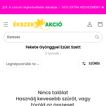
⛱️🍦 A szezon legkedveltebb darabjai ✨ 50% EXTRA KEDVEZMÉNY 💎
Az Ön
Bejelentkezés
kosara
Keresés
Kollekció:
Fekete Gyönggyel Ezüst Szett
0 termék
·
SZŰRÉS
Nincs találat
Használj kevesebb szűrőt, vagy
töröld az összeset
.