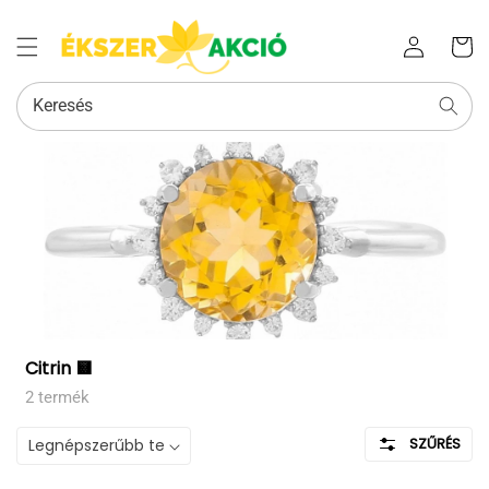
Az Ön
Bejelentkezés
kosara
Keresés
Kollekció:
Citrin 🟨
2 termék
SZŰRÉS