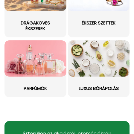
DRÁGAKÖVES
ÉKSZER SZETTEK
ÉKSZEREK
PARFÜMÖK
LUXUS BŐRÁPOLÁS
Értesüljön az akciókról, promóciókról!