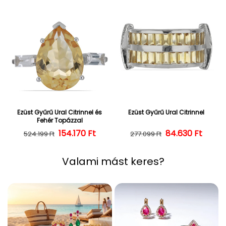
Ezüst Gyűrű Ural Citrinnel és
Ezüst Gyűrű Ural Citrinnel
Fehér Topázzal
154.170 Ft
Normál ár
Kedvezményes ár
84.630 Ft
Normál ár
Kedvezményes
524.199 Ft
277.099 Ft
Valami mást keres?