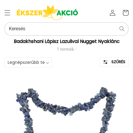
Az Ön
Bejelentkezés
kosara
Keresés
Kollekció:
Badakhshani Lápisz Lazulival Nugget Nyaklánc
1 termék
·
SZŰRÉS