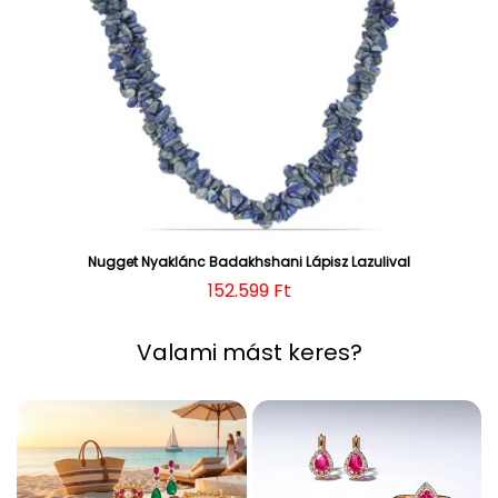
Nugget Nyaklánc Badakhshani Lápisz Lazulival
Normál ár
152.599 Ft
Valami mást keres?