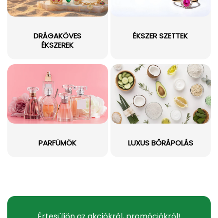
DRÁGAKÖVES
ÉKSZER SZETTEK
ÉKSZEREK
PARFÜMÖK
LUXUS BŐRÁPOLÁS
Értesüljön az akciókról, promóciókról!