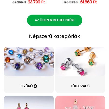
23.790 Ft
Normál ár
Kedvezményes ár
Normál ár
Kedvezményes
61.660 Ft
62.399 Ft
195.599 Ft
AZ ÖSSZES MEGTEKINTÉSE
Népszerű kategóriák
GYŰRŰ 💍
FÜLBEVALÓ