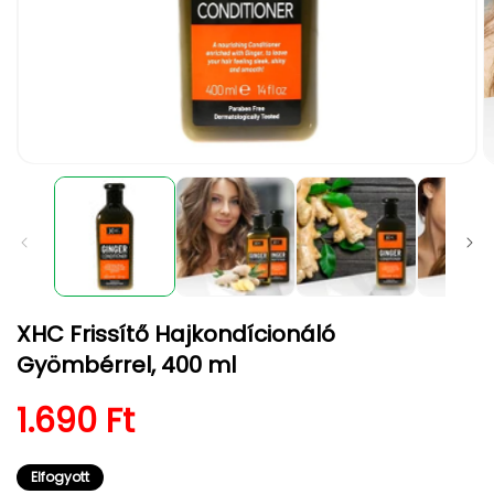
1.
2.
médiafájl
m
megnyitása
m
a
a
modális
m
párbeszédpanelen
p
XHC Frissítő Hajkondícionáló
Gyömbérrel, 400 ml
Normál ár
1.690 Ft
Elfogyott