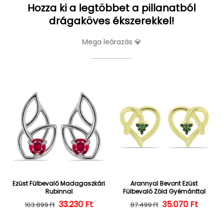
Hozza ki a legtöbbet a pillanatból
drágaköves ékszerekkel!
Mega leárazás 💎
Ezüst Fülbevaló Madagaszkári
Arannyal Bevont Ezüst
Rubinnal
Fülbevaló Zöld Gyémánttal
Normál ár
Kedvezményes ár
33.230 Ft
35.070 Ft
Normál ár
Kedvezményes
103.899 Ft
87.499 Ft