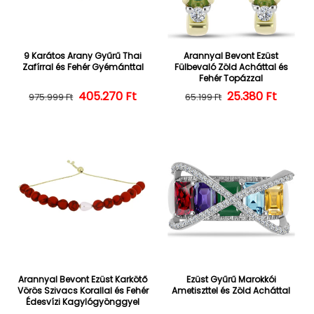
9 Karátos Arany Gyűrű Thai
Arannyal Bevont Ezüst
Zafírral és Fehér Gyémánttal
Fülbevaló Zöld Acháttal és
Fehér Topázzal
405.270 Ft
Normál ár
Kedvezményes ár
25.380 Ft
Normál ár
Kedvezményes
975.999 Ft
65.199 Ft
Arannyal Bevont Ezüst Karkötő
Ezüst Gyűrű Marokkói
Vörös Szivacs Korallal és Fehér
Ametiszttel és Zöld Acháttal
Édesvízi Kagylógyönggyel