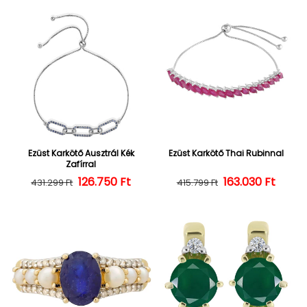
Ezüst Karkötő Ausztrál Kék
Ezüst Karkötő Thai Rubinnal
Zafírral
126.750 Ft
Normál ár
Kedvezményes ár
163.030 Ft
Normál ár
Kedvezményes
431.299 Ft
415.799 Ft