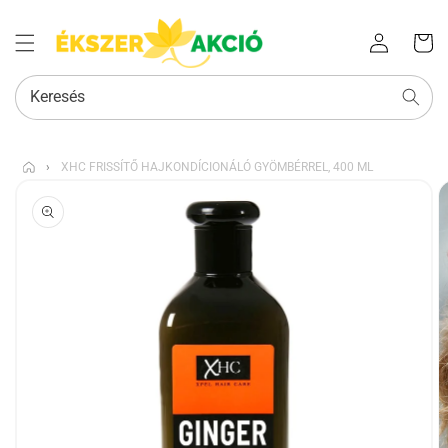
Az Ön
Bejelentkezés
kosara
Keresés
›
XHC FRISSÍTŐ HAJKONDÍCIONÁLÓ GYÖMBÉRREL, 400 ML
KIHAGYÁS, ÉS
UGRÁS A
TERMÉKADATOKRA