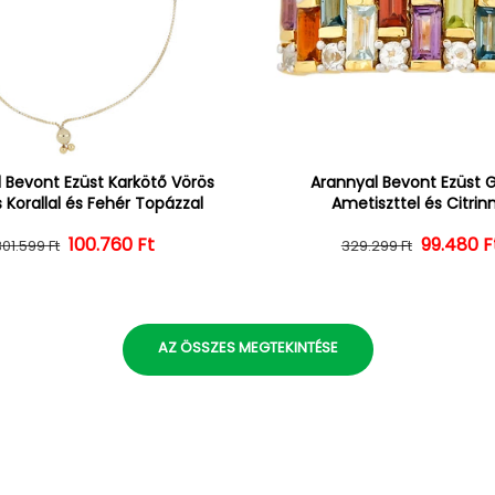
 Bevont Ezüst Karkötő Vörös
Arannyal Bevont Ezüst 
 Korallal és Fehér Topázzal
Ametiszttel és Citrin
100.760 Ft
Normál ár
Kedvezményes ár
Normál 
Kedvezm
99.480 F
301.599 Ft
329.299 Ft
AZ ÖSSZES MEGTEKINTÉSE