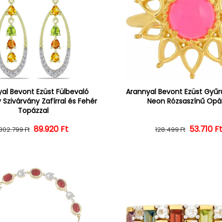
al Bevont Ezüst Fülbevaló
Arannyal Bevont Ezüst Gyűrű
 Szivárvány Zafírral és Fehér
Neon Rózsaszínű Opál
Topázzal
Normál ár
Kedvezményes ár
89.920 Ft
Normál 
Kedvezm
53.710 F
302.799 Ft
128.499 Ft