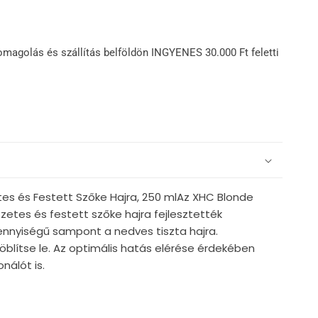
omagolás és szállítás belföldön INGYENES 30.000 Ft feletti
 és Festett Szőke Hajra, 250 mlAz XHC Blonde
etes és festett szőke hajra fejlesztették
mennyiségű sampont a nedves tiszta hajra.
öblítse le. Az optimális hatás elérése érdekében
nálót is.