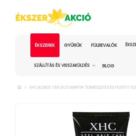
ÉKSZ
ÉKSZEREK
GYŰRŰK
FÜLBEVALÓK
SZÁLLÍTÁS ÉS VISSZAKÜLDÉS
BLOG
›
XHC BLONDE TÁPLÁLÓ SAMPON TERMÉSZETES ÉS FESTETT SZŐ
KIHAGYÁS, ÉS
UGRÁS A
TERMÉKADATOKRA