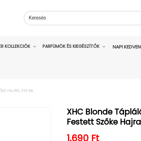
Keresés
ER KOLLEKCIÓK
PARFÜMÖK ÉS KIEGÉSZÍTŐK
NAPI KEDVE
KE HAJRA, 250 ML
XHC Blonde Táplá
Festett Szőke Hajra
Normál ár
1.690 Ft