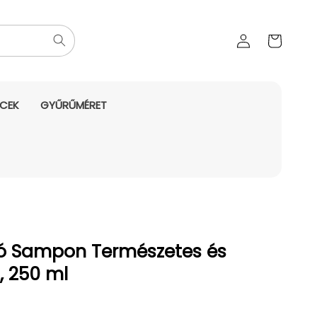
Az Ön
Bejelentkezés
kosara
NCEK
GYŰRŰMÉRET
ló Sampon Természetes és
, 250 ml