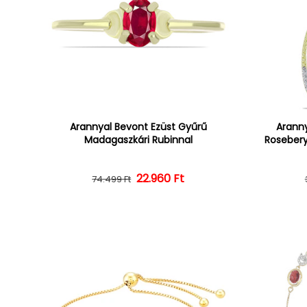
Arannyal Bevont Ezüst Gyűrű
Aranny
Madagaszkári Rubinnal
Rosebery
22.960 Ft
Normál ár
Kedvezményes ár
74.499 Ft