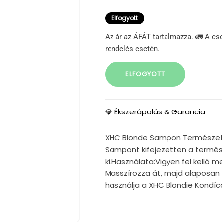
Elfogyott
Az ár az ÁFÁT tartalmazza. 🚛 A cs
rendelés esetén.
ELFOGYOTT
💎 Ékszerápolás & Garancia
XHC Blonde Sampon Természetes
Sampont kifejezetten a termész
ki.Használata:Vigyen fel kellő 
Masszírozza át, majd alaposan 
használja a XHC Blondie Kondíco