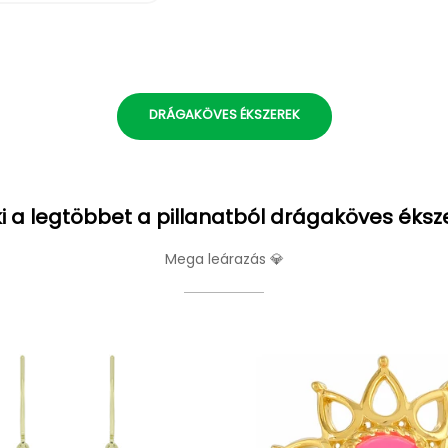
DRÁGAKÖVES ÉKSZEREK
i a legtöbbet a pillanatból drágaköves éksz
Mega leárazás 💎