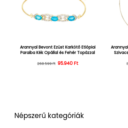
Arannyal Bevont Ezüst Karkötő Etiópiai
Arannyal
Paraiba Kék Opállal és Fehér Topázzal
Szivacs
Normál ár
Kedvezményes ár
95.940 Ft
268.599 Ft
Népszerű kategóriák