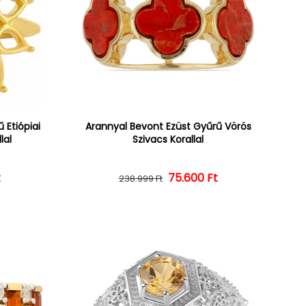
 Etiópiai
Arannyal Bevont Ezüst Gyűrű Vörös
lal
Szivacs Korallal
ár
ényes ár
t
Normál ár
Kedvezményes ár
75.600 Ft
238.999 Ft