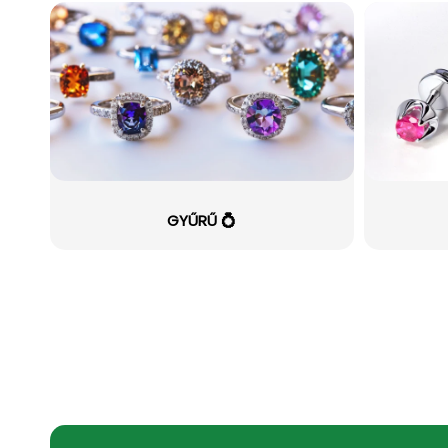
GYŰRŰ 💍