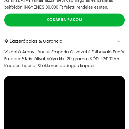
Az ár az ÁFÁT tartalmazza. 🚛 A csomagolás és szállítás
belföldön INGYENES 30.000 Ft feletti rendelés esetén.
KOSÁRBA RAKOM
💎 Ékszerápolás & Garancia
Vízöntő Arany tónusú Emporia Ötvözetű Fülbevaló Fehér
Emporia® Kristállyal, súlya kb.: 29 gramm KÓD: LGP0255
Kapocs típusa: Stekkeres bedugós kapocs