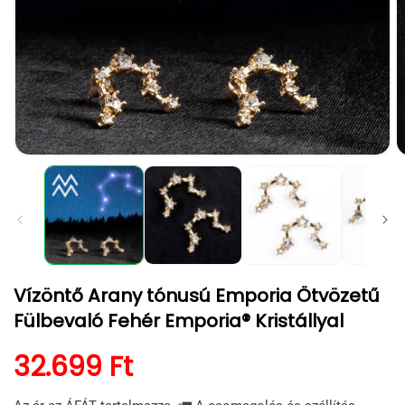
1.
2.
médiafájl
m
megnyitása
m
a
a
modális
m
párbeszédpanelen
p
Vízöntő Arany tónusú Emporia Ötvözetű
Fülbevaló Fehér Emporia® Kristállyal
Normál ár
32.699 Ft