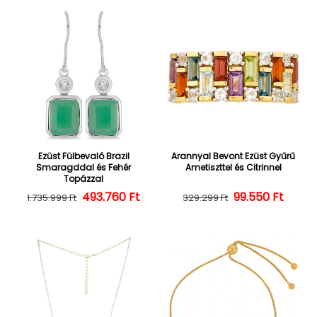
Ezüst Fülbevaló Brazil
Arannyal Bevont Ezüst Gyűrű
Smaragddal és Fehér
Ametiszttel és Citrinnel
Topázzal
493.760 Ft
Normál ár
Kedvezményes ár
Normál ár
Kedvezményes
99.550 Ft
1.735.999 Ft
329.299 Ft