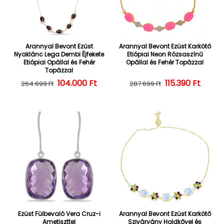
Arannyal Bevont Ezüst
Arannyal Bevont Ezüst Karkötő
Nyaklánc Lega Dembi Éjfekete
Etiópiai Neon Rózsaszínű
Etiópiai Opállal és Fehér
Opállal és Fehér Topázzal
Topázzal
104.000 Ft
Normál ár
Kedvezményes ár
Normál ár
Kedvezményes
115.390 Ft
264.699 Ft
287.699 Ft
Ezüst Fülbevaló Vera Cruz-i
Arannyal Bevont Ezüst Karkötő
Ametiszttel
Szivárvány Holdkővel és