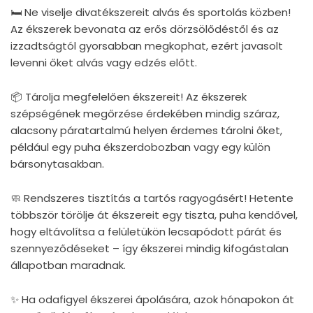
🛏 Ne viselje divatékszereit alvás és sportolás közben!
Az ékszerek bevonata az erős dörzsölődéstől és az
izzadtságtól gyorsabban megkophat, ezért javasolt
levenni őket alvás vagy edzés előtt.
📦 Tárolja megfelelően ékszereit! Az ékszerek
szépségének megőrzése érdekében mindig száraz,
alacsony páratartalmú helyen érdemes tárolni őket,
például egy puha ékszerdobozban vagy egy külön
bársonytasakban.
🧼 Rendszeres tisztítás a tartós ragyogásért! Hetente
többször törölje át ékszereit egy tiszta, puha kendővel,
hogy eltávolítsa a felületükön lecsapódott párát és
szennyeződéseket – így ékszerei mindig kifogástalan
állapotban maradnak.
✨ Ha odafigyel ékszerei ápolására, azok hónapokon át