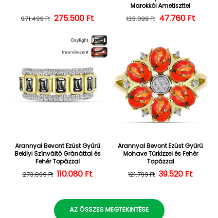
Marokkói Ametiszttel
275.500 Ft
Normál ár
Kedvezményes ár
47.760 Ft
Normál ár
Kedvezményes
971.499 Ft
133.099 Ft
Arannyal Bevont Ezüst Gyűrű
Arannyal Bevont Ezüst Gyűrű
Bekilyi Színváltó Gránáttal és
Mohave Türkizzel és Fehér
Fehér Topázzal
Topázzal
110.080 Ft
Normál ár
Kedvezményes ár
39.520 Ft
Normál ár
Kedvezményes
273.899 Ft
121.799 Ft
AZ ÖSSZES MEGTEKINTÉSE