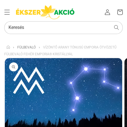
Az Ön
Bejelentkezés
kosara
Keresés
›
FÜLBEVALÓ
›
VÍZÖNTŐ ARANY TÓNUSÚ EMPORIA ÖTVÖZETŰ
FÜLBEVALÓ FEHÉR EMPORIA® KRISTÁLLYAL
KIHAGYÁS, ÉS
UGRÁS A
TERMÉKADATOKRA