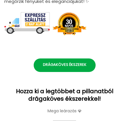
megőrzik fényüket és eleganciájukat! ✨
DRÁGAKÖVES ÉKSZEREK
Hozza ki a legtöbbet a pillanatból
drágaköves ékszerekkel!
Mega leárazás 💎