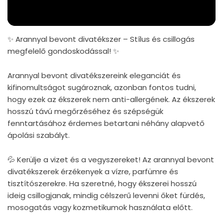
✨ Arannyal bevont divatékszer – Stílus és csillogás
megfelelő gondoskodással! ✨
Arannyal bevont divatékszereink eleganciát és
kifinomultságot sugároznak, azonban fontos tudni,
hogy ezek az ékszerek nem anti-allergének. Az ékszerek
hosszú távú megőrzéséhez és szépségük
fenntartásához érdemes betartani néhány alapvető
ápolási szabályt.
💦 Kerülje a vizet és a vegyszereket! Az arannyal bevont
divatékszerek érzékenyek a vízre, parfümre és
tisztítószerekre. Ha szeretné, hogy ékszerei hosszú
ideig csillogjanak, mindig célszerű levenni őket fürdés,
mosogatás vagy kozmetikumok használata előtt.