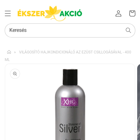
Az Ön
Bejelentkezés
kosara
Keresés
›
VILÁGOSÍTÓ HAJKONDICIONÁLÓ AZ EZÜST CSILLOGÁSÁVAL - 400
ML
KIHAGYÁS, ÉS
UGRÁS A
TERMÉKADATOKRA