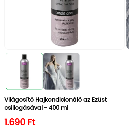
1.
2.
médiafájl
m
megnyitása
m
a
a
modális
m
párbeszédpanelen
p
Világosító Hajkondicionáló az Ezüst
csillogásával - 400 ml
Normál ár
1.690 Ft