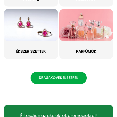
ÉKSZER SZETTEK
PARFÜMÖK
DRÁGAKÖVES ÉKSZEREK
Értesüljön az akciókról, promóciókról!