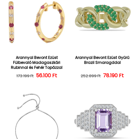
Arannyal Bevont Ezüst
Arannyal Bevont Ezüst Gyűrű
Fülbevaló Madagaszkári
Brazil Smaragddal
Rubinnal és Fehér Topázzal
56.100 Ft
Normál ár
Kedvezményes ár
Normál ár
Kedvezményes
78.190 Ft
173.199 Ft
252.899 Ft