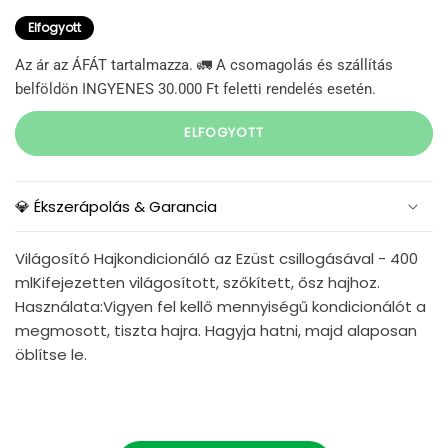
Elfogyott
Az ár az ÁFÁT tartalmazza. 🚛 A csomagolás és szállítás
belföldön INGYENES 30.000 Ft feletti rendelés esetén.
ELFOGYOTT
💎 Ékszerápolás & Garancia
Világosító Hajkondicionáló az Ezüst csillogásával - 400
mlKifejezetten világosított, szőkített, ősz hajhoz.
Használata:Vigyen fel kellő mennyiségű kondicionálót a
megmosott, tiszta hajra. Hagyja hatni, majd alaposan
öblítse le.