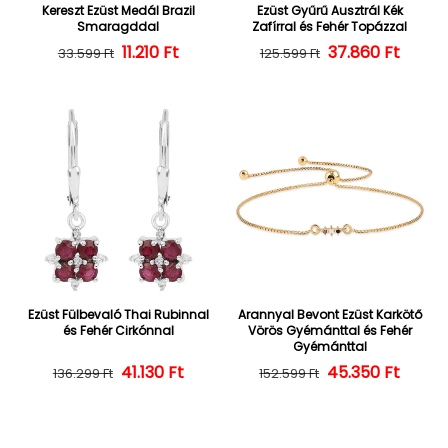
Kereszt Ezüst Medál Brazil
Ezüst Gyűrű Ausztrál Kék
Smaragddal
Zafírral és Fehér Topázzal
Normál ár
Kedvezményes ár
11.210 Ft
37.860 Ft
Normál ár
Kedvezményes
33.599 Ft
125.599 Ft
Ezüst Fülbevaló Thai Rubinnal
Arannyal Bevont Ezüst Karkötő
és Fehér Cirkónnal
Vörös Gyémánttal és Fehér
Gyémánttal
Normál ár
Kedvezményes ár
41.130 Ft
45.350 Ft
Normál ár
Kedvezményes
136.299 Ft
152.599 Ft