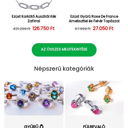
Ezüst Karkötő Ausztrál Kék
Ezüst Gyűrű Rose De France
Zafírral
Ametiszttel és Fehér Topázzal
126.750 Ft
Normál ár
Kedvezményes ár
27.050 Ft
Normál ár
Kedvezményes
431.299 Ft
67.999 Ft
AZ ÖSSZES MEGTEKINTÉSE
Népszerű kategóriák
GYŰRŰ 💍
FÜLBEVALÓ