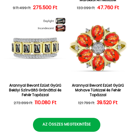
275.500 Ft
Normál ár
Kedvezményes ár
47.760 Ft
Normál ár
Kedvezményes
971.499 Ft
133.099 Ft
Arannyal Bevont Ezüst Gyűrű
Arannyal Bevont Ezüst Gyűrű
Bekilyi Színváltó Gránáttal és
Mohave Türkizzel és Fehér
Fehér Topázzal
Topázzal
110.080 Ft
Normál ár
Kedvezményes ár
39.520 Ft
Normál ár
Kedvezményes
273.899 Ft
121.799 Ft
AZ ÖSSZES MEGTEKINTÉSE