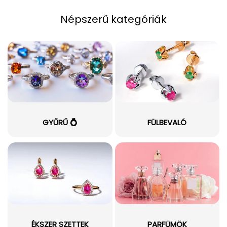
Népszerű kategóriák
GYŰRŰ 💍
FÜLBEVALÓ
ÉKSZER SZETTEK
PARFÜMÖK