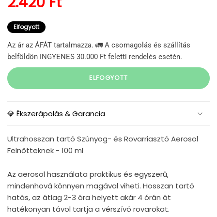
Normál ár
2.420 Ft
Elfogyott
Az ár az ÁFÁT tartalmazza. 🚛 A csomagolás és szállítás
belföldön INGYENES 30.000 Ft feletti rendelés esetén.
ELFOGYOTT
💎 Ékszerápolás & Garancia
Ultrahosszan tartó Szúnyog- és Rovarriasztó Aerosol
Felnőtteknek - 100 ml
Az aerosol használata praktikus és egyszerű,
mindenhová könnyen magával viheti.
Hosszan tartó
hatás, az átlag 2-3 óra helyett akár 4 órán át
hatékonyan távol tartja a vérszívó rovarokat.