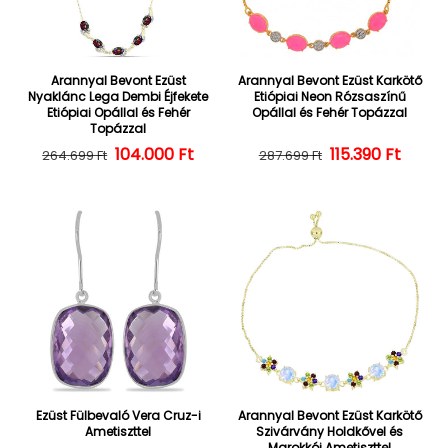
Arannyal Bevont Ezüst
Arannyal Bevont Ezüst Karkötő
Nyaklánc Lega Dembi Éjfekete
Etiópiai Neon Rózsaszínű
Etiópiai Opállal és Fehér
Opállal és Fehér Topázzal
Topázzal
104.000 Ft
Normál ár
Kedvezményes ár
Normál ár
Kedvezményes
115.390 Ft
264.699 Ft
287.699 Ft
Ezüst Fülbevaló Vera Cruz-i
Arannyal Bevont Ezüst Karkötő
Ametiszttel
Szivárvány Holdkővel és
Marokkói Ametiszttel