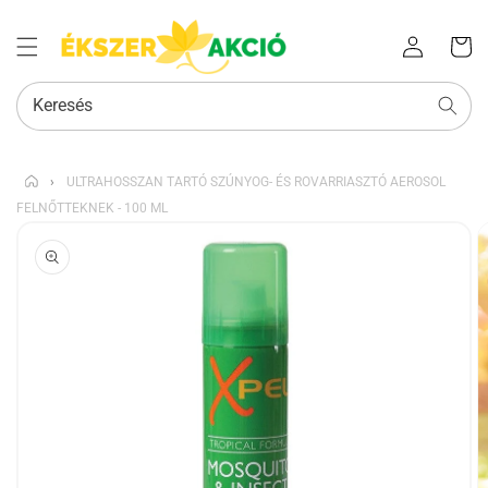
Az Ön
Bejelentkezés
kosara
Keresés
›
ULTRAHOSSZAN TARTÓ SZÚNYOG- ÉS ROVARRIASZTÓ AEROSOL
FELNŐTTEKNEK - 100 ML
KIHAGYÁS, ÉS
UGRÁS A
TERMÉKADATOKRA