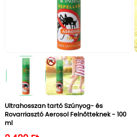
1.
2.
médiafájl
m
megnyitása
m
a
a
modális
m
párbeszédpanelen
p
Ultrahosszan tartó Szúnyog- és
Rovarriasztó Aerosol Felnőtteknek - 100
ml