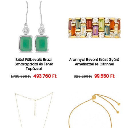
Ezüst Fülbevaló Brazil
Arannyal Bevont Ezüst Gyűrű
Smaragddal és Fehér
Ametiszttel és Citrinnel
Topázzal
493.760 Ft
Normál ár
Kedvezményes ár
Normál ár
Kedvezményes
99.550 Ft
1.735.999 Ft
329.299 Ft