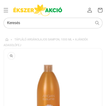
Az Ön
Bejelentkezés
kosara
Keresés
›
TÁPLÁLÓ ARGÁNOLAJOS SAMPON, 1000 ML + AJÁNDÉK
ADAGOLÓFEJ
KIHAGYÁS, ÉS
UGRÁS A
TERMÉKADATOKRA