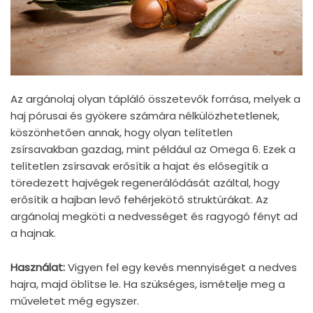
Az argánolaj olyan tápláló összetevők forrása, melyek a
haj pórusai és gyökere számára nélkülözhetetlenek,
köszönhetően annak, hogy olyan telítetlen
zsírsavakban gazdag, mint például az Omega 6. Ezek a
telítetlen zsírsavak erősítik a hajat és elősegítik a
töredezett hajvégek regenerálódását azáltal, hogy
erősítik a hajban levő fehérjekötő struktúrákat. Az
argánolaj megköti a nedvességet és ragyogó fényt ad
a hajnak.
Használat:
Vigyen fel egy kevés mennyiséget a nedves
hajra, majd öblítse le. Ha szükséges, ismételje meg a
műveletet még egyszer.