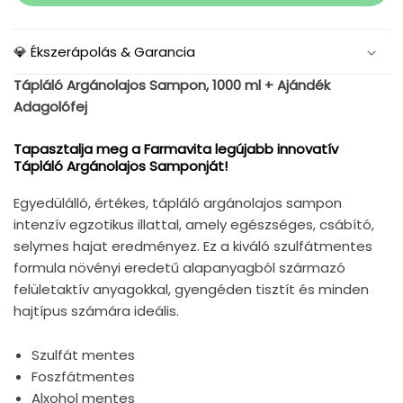
💎 Ékszerápolás & Garancia
Tápláló Argánolajos Sampon, 1000 ml + Ajándék
Adagolófej
Tapasztalja meg a Farmavita legújabb innovatív
Tápláló Argánolajos Samponját!
Egyedülálló, értékes, tápláló argánolajos sampon
intenzív egzotikus illattal, amely egészséges, csábító,
selymes hajat eredményez. Ez a kiváló szulfátmentes
formula növényi eredetű alapanyagból származó
felületaktív anyagokkal, gyengéden tisztít és minden
hajtípus számára ideális.
Szulfát mentes
Foszfátmentes
Alxohol mentes