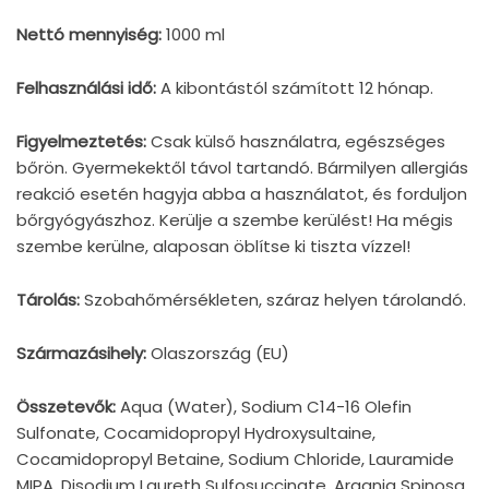
Nettó mennyiség:
1000 ml
Felhasználási idő:
A kibontástól számított 12 hónap.
Figyelmeztetés:
Csak külső használatra, egészséges
bőrön. Gyermekektől távol tartandó. Bármilyen allergiás
reakció esetén hagyja abba a használatot, és forduljon
bőrgyógyászhoz. Kerülje a szembe kerülést! Ha mégis
szembe kerülne, alaposan öblítse ki tiszta vízzel!
Tárolás:
Szobahőmérsékleten, száraz helyen tárolandó.
Származásihely:
Olaszország (EU)
Összetevők:
Aqua (Water), Sodium C14-16 Olefin
Sulfonate, Cocamidopropyl Hydroxysultaine,
Cocamidopropyl Betaine, Sodium Chloride, Lauramide
MIPA, Disodium Laureth Sulfosuccinate, Argania Spinosa