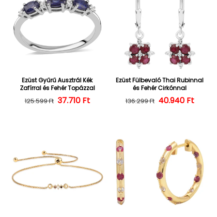
Ezüst Gyűrű Ausztrál Kék
Ezüst Fülbevaló Thai Rubinnal
Zafírral és Fehér Topázzal
és Fehér Cirkónnal
Normál ár
Kedvezményes ár
37.710 Ft
40.940 Ft
Normál ár
Kedvezményes
125.599 Ft
136.299 Ft