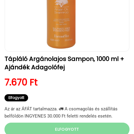
1.
Tápláló Argánolajos Sampon, 1000 ml +
médiafájl
megnyitása
Ajándék Adagolófej
a
modális
párbeszédpanelen
Normál ár
7.670 Ft
Elfogyott
Az ár az ÁFÁT tartalmazza. 🚛 A csomagolás és szállítás
belföldön INGYENES 30.000 Ft feletti rendelés esetén.
ELFOGYOTT