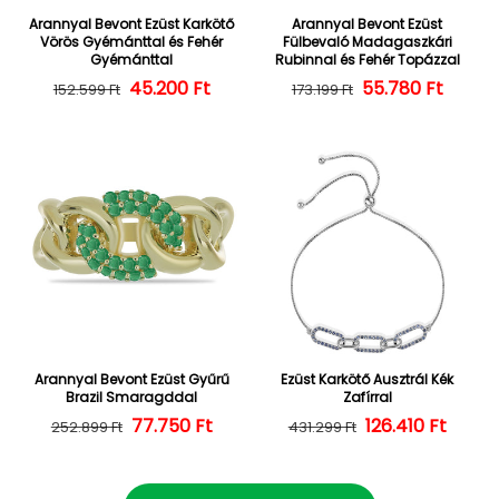
Arannyal Bevont Ezüst Karkötő
Arannyal Bevont Ezüst
Vörös Gyémánttal és Fehér
Fülbevaló Madagaszkári
Gyémánttal
Rubinnal és Fehér Topázzal
45.200 Ft
Normál ár
Kedvezményes ár
55.780 Ft
Normál ár
Kedvezményes
152.599 Ft
173.199 Ft
Arannyal Bevont Ezüst Gyűrű
Ezüst Karkötő Ausztrál Kék
Brazil Smaragddal
Zafírral
Normál ár
Kedvezményes ár
77.750 Ft
126.410 Ft
Normál ár
Kedvezményes
252.899 Ft
431.299 Ft