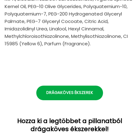
Kernel Oil, PEG-10 Olive Glycerides, Polyquaternium-10,
Polyquaternium-7, PEG-200 Hydrogenated Glyceryl
Palmate, PEG-7 Glyceryl Cocoate, Citric Acid,
Imidazolidinyl Urea, Linalool, Hexyl Cinnamal,
Methylchloroisothiazolinone, Methylisothiazolinone, CI
15985 (Yellow 6), Parfum (Fragrance).
DRÁGAKÖVES ÉKSZEREK
Hozza ki a legtöbbet a pillanatból
drágaköves ékszerekkel!