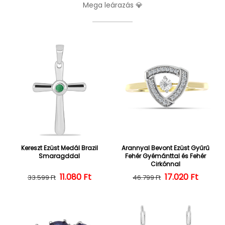
Mega leárazás 💎
Kereszt Ezüst Medál Brazil
Arannyal Bevont Ezüst Gyűrű
Smaragddal
Fehér Gyémánttal és Fehér
Cirkónnal
Normál ár
Kedvezményes ár
11.080 Ft
17.020 Ft
Normál ár
Kedvezményes
33.599 Ft
46.799 Ft