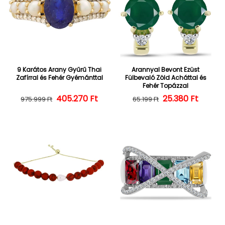
9 Karátos Arany Gyűrű Thai
Arannyal Bevont Ezüst
Zafírral és Fehér Gyémánttal
Fülbevaló Zöld Acháttal és
Fehér Topázzal
405.270 Ft
Normál ár
Kedvezményes ár
25.380 Ft
Normál ár
Kedvezményes
975.999 Ft
65.199 Ft