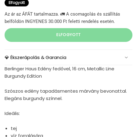
Elfogyott
Az ár az ÁFÁT tartalmazza. 🚛 A csomagolás és szállítás
belföldön INGYENES 30.000 Ft feletti rendelés esetén.
ELFOGYOTT
💎 Ékszerápolás & Garancia
Berlinger Haus Edény fedővel, 16 cm, Metallic Line
Burgundy Edition
Szószos edény tapadásmentes márvány bevonattal.
Elegáns burgundy színnel.
I
deális:
tej
víz forralására