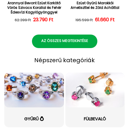
Arannyal Bevont Ezüst Karkötő
Ezüst Gyűrű Marokkói
Vörös Szivacs Korallal és Fehér
Ametiszttel és Zöld Acháttal
Édesvízi Kagylógyönggyel
23.790 Ft
Normál ár
Kedvezményes ár
Normál ár
Kedvezményes
61.660 Ft
62.399 Ft
195.599 Ft
AZ ÖSSZES MEGTEKINTÉSE
Népszerű kategóriák
GYŰRŰ 💍
FÜLBEVALÓ