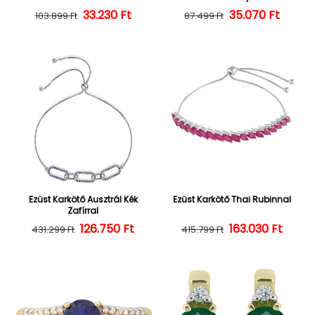
Normál ár
Kedvezményes ár
33.230 Ft
35.070 Ft
Normál ár
Kedvezményes
103.899 Ft
87.499 Ft
Ezüst Karkötő Ausztrál Kék
Ezüst Karkötő Thai Rubinnal
Zafírral
126.750 Ft
Normál ár
Kedvezményes ár
163.030 Ft
Normál ár
Kedvezményes
431.299 Ft
415.799 Ft