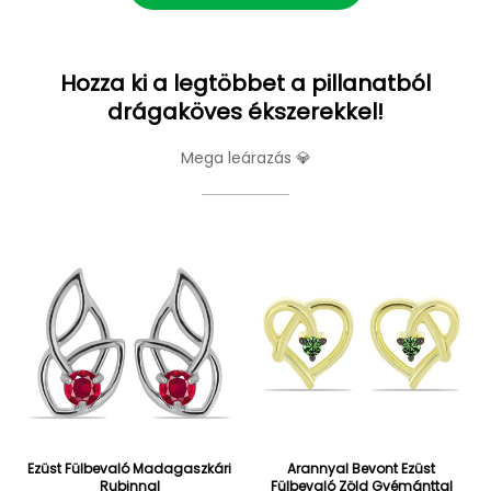
Hozza ki a legtöbbet a pillanatból
drágaköves ékszerekkel!
Mega leárazás 💎
Ezüst Fülbevaló Madagaszkári
Arannyal Bevont Ezüst
Rubinnal
Fülbevaló Zöld Gyémánttal