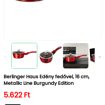
1.
2.
médiafájl
m
megnyitása
m
a
a
modális
m
párbeszédpanelen
p
Berlinger Haus Edény fedővel, 16 cm,
Metallic Line Burgundy Edition
Normál ár
5.622 Ft