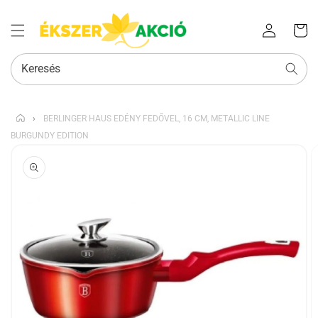
Az Ön
Bejelentkezés
kosara
Keresés
›
BERLINGER HAUS EDÉNY FEDŐVEL, 16 CM, METALLIC LINE
BURGUNDY EDITION
KIHAGYÁS, ÉS
UGRÁS A
TERMÉKADATOKRA