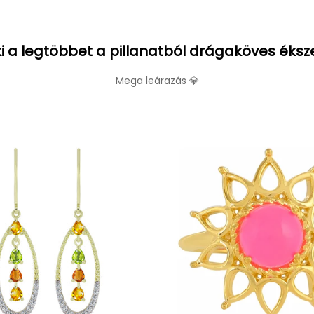
i a legtöbbet a pillanatból drágaköves éksz
Mega leárazás 💎