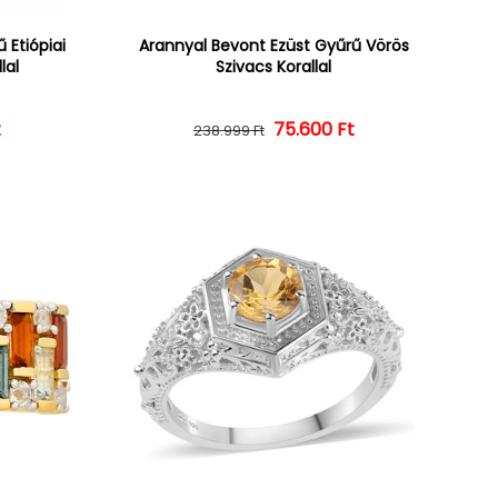
 Etiópiai
Arannyal Bevont Ezüst Gyűrű Vörös
lal
Szivacs Korallal
ár
ényes ár
t
Normál ár
Kedvezményes ár
75.600 Ft
238.999 Ft