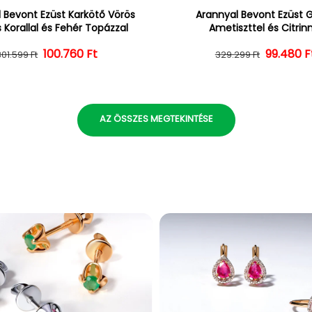
 Bevont Ezüst Karkötő Vörös
Arannyal Bevont Ezüst 
 Korallal és Fehér Topázzal
Ametiszttel és Citrin
100.760 Ft
Normál ár
Kedvezményes ár
Normál 
Kedvezm
99.480 F
301.599 Ft
329.299 Ft
AZ ÖSSZES MEGTEKINTÉSE