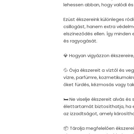
lehessen abban, hogy valódi és 
Ezüst ékszereink különleges r
csillogást, hanem extra védelm
elszíneződés ellen. Így minden
és ragyogását.
💎 Hogyan vigyázzon ékszereire
💦 Óvja ékszereit a víztől és v
vízre, parfümre, kozmetikumokra
őket fürdés, kézmosás vagy taka
🛏 Ne viselje ékszereit alvás é
élettartamát biztosíthatja, ha e
az izzadtságot, amely károsítha
📦 Tárolja megfelelően ékszerei