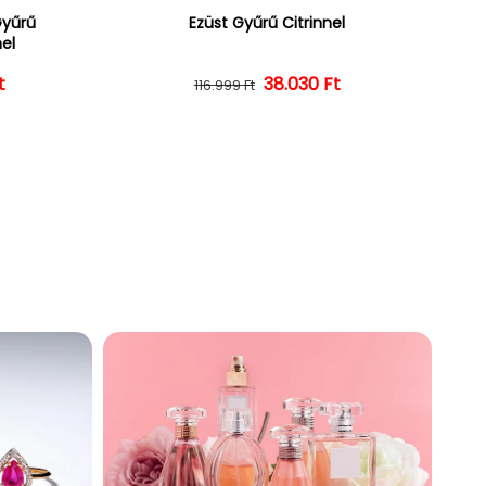
Gyűrű
Ezüst Gyűrű Citrinnel
nel
ár
ényes ár
t
38.030 Ft
Normál ár
Kedvezményes ár
116.999 Ft