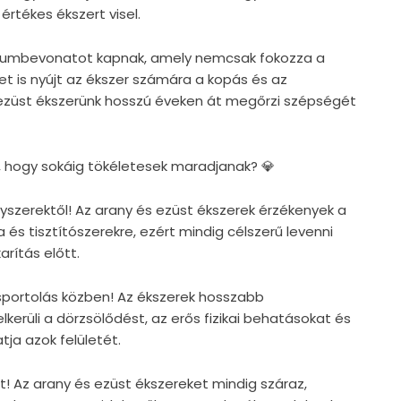
értékes ékszert visel.
ódiumbevonatot kapnak, amely nemcsak fokozza a
et is nyújt az ékszer számára a kopás és az
 ezüst ékszerünk hosszú éveken át megőrzi szépségét
, hogy sokáig tökéletesek maradjanak? 💎
egyszerektől! Az arany és ezüst ékszerek érzékenyek a
 és tisztítószerekre, ezért mindig célszerű levenni
rítás előtt.
s sportolás közben! Az ékszerek hosszabb
lkerüli a dörzsölődést, az erős fizikai behatásokat és
tja azok felületét.
t! Az arany és ezüst ékszereket mindig száraz,