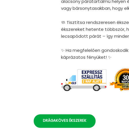
alacsony páratartalmú helyen 
vagy bársonytasakban, hogy elke
🧼 Tisztítsa rendszeresen éksze
ékszereket hetente többször, ho
lecsapódott párát – így minden
✨ Ha megfelelően gondoskodik é
káprázatos fényüket! ✨
DRÁGAKÖVES ÉKSZEREK