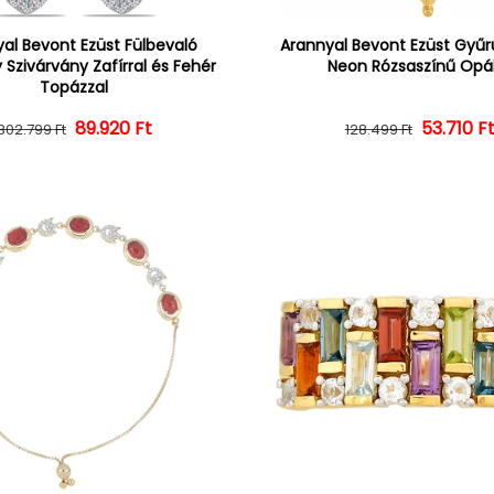
al Bevont Ezüst Fülbevaló
Arannyal Bevont Ezüst Gyűrű
 Szivárvány Zafírral és Fehér
Neon Rózsaszínű Opál
Topázzal
Normál ár
Kedvezményes ár
89.920 Ft
Normál 
Kedvezm
53.710 F
302.799 Ft
128.499 Ft