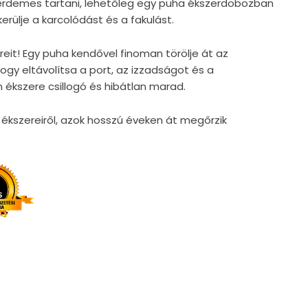
érdemes tartani, lehetőleg egy puha ékszerdobozban
rülje a karcolódást és a fakulást.
reit! Egy puha kendővel finoman törölje át az
gy eltávolítsa a port, az izzadságot és a
 ékszere csillogó és hibátlan marad.
kszereiről, azok hosszú éveken át megőrzik