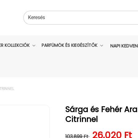
Keresés
ER KOLLEKCIÓK
PARFÜMÖK ÉS KIEGÉSZÍTŐK
NAPI KEDVE
TRINNEL
Sárga és Fehér Ara
Citrinnel
Normál ár
Kedvezmén
26.020 Ft
103.899 Ft