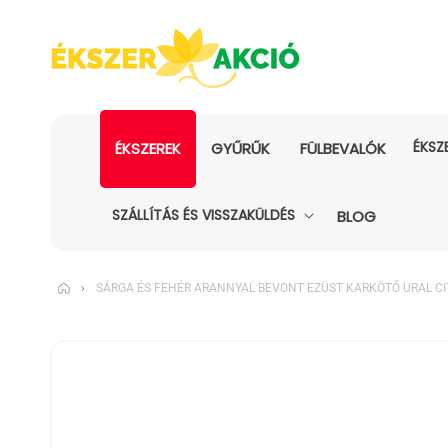
ÉKSZ
ÉKSZEREK
GYŰRŰK
FÜLBEVALÓK
SZÁLLÍTÁS ÉS VISSZAKÜLDÉS
BLOG
›
SÁRGA ÉS FEHÉR ARANNYAL BEVONT EZÜST KARKÖTŐ URAL CI
KIHAGYÁS, ÉS
UGRÁS A
TERMÉKADATOKRA