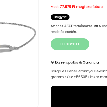
Most
77.879 Ft
megtakarítással
Elfogyott
Az ár az ÁFÁT tartalmazza. 🚛 A cs
rendelés esetén.
ELFOGYOTT
💎 Ékszerápolás & Garancia
Sárga és Fehér Arannyal Bevont E
gramm KÓD: Y56505 Ékszer mére