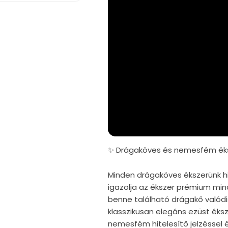
✨ Drágaköves és nemesfém éks
Minden drágaköves ékszerünk hi
igazolja az ékszer prémium mi
benne található drágakő valód
klasszikusan elegáns ezüst éks
nemesfém hitelesítő jelzéssel é