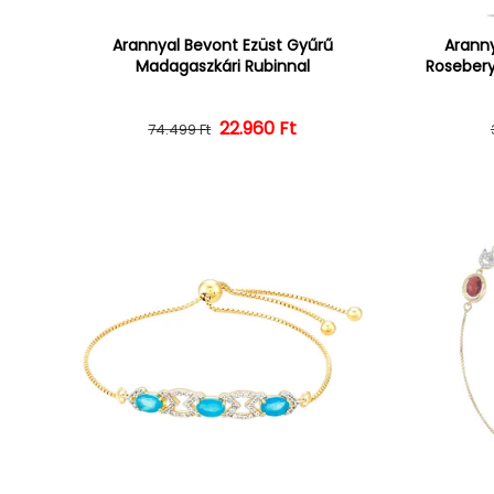
Arannyal Bevont Ezüst Gyűrű
Aranny
Madagaszkári Rubinnal
Rosebery
22.960 Ft
Normál ár
Kedvezményes ár
74.499 Ft