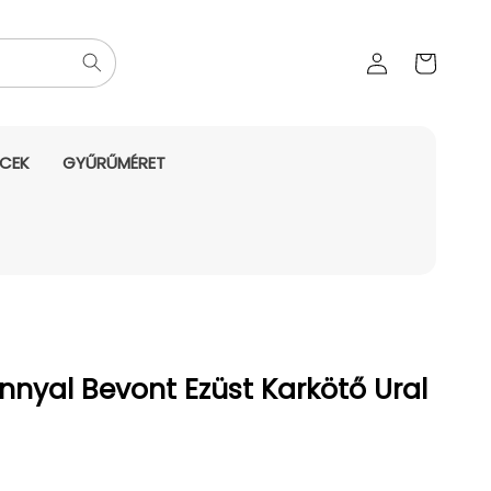
Az Ön
Bejelentkezés
kosara
NCEK
GYŰRŰMÉRET
nnyal Bevont Ezüst Karkötő Ural
yes ár