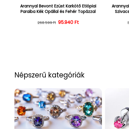
Arannyal Bevont Ezüst Karkötő Etiópiai
Arannyal
Paraiba Kék Opállal és Fehér Topázzal
Szivacs
Normál ár
Kedvezményes ár
95.940 Ft
268.599 Ft
Népszerű kategóriák