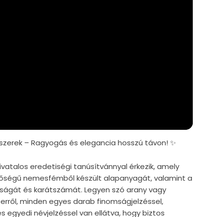
zerek – Ragyogás és elegancia hosszú távon! ✨
vatalos eredetiségi tanúsítvánnyal érkezik, amely
nőségű nemesfémből készült alapanyagát, valamint a
iságát és karátszámát. Legyen szó arany vagy
zerről, minden egyes darab finomságjelzéssel,
s egyedi névjelzéssel van ellátva, hogy biztos