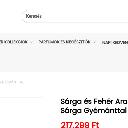
Keresés
ER KOLLEKCIÓK
PARFÜMÖK ÉS KIEGÉSZÍTŐK
NAPI KEDVE
GA GYÉMÁNTTAL
Sárga és Fehér Ara
Sárga Gyémánttal
Normál ár
217.299 Ft