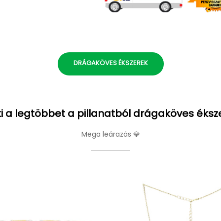
DRÁGAKÖVES ÉKSZEREK
i a legtöbbet a pillanatból drágaköves éksz
Mega leárazás 💎