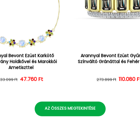
yal Bevont Ezüst Karkötő
Arannyal Bevont Ezüst Gyűrű
vány Holdkővel és Marokkói
Színváltó Gránáttal és Fehé
Ametiszttel
47.760 Ft
Normál ár
Kedvezményes ár
110.080 F
Normál 
Kedvezm
133.099 Ft
273.899 Ft
AZ ÖSSZES MEGTEKINTÉSE