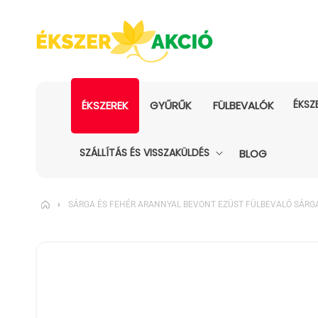
ÉKSZ
ÉKSZEREK
GYŰRŰK
FÜLBEVALÓK
SZÁLLÍTÁS ÉS VISSZAKÜLDÉS
BLOG
›
SÁRGA ÉS FEHÉR ARANNYAL BEVONT EZÜST FÜLBEVALÓ SÁR
KIHAGYÁS, ÉS
UGRÁS A
TERMÉKADATOKRA