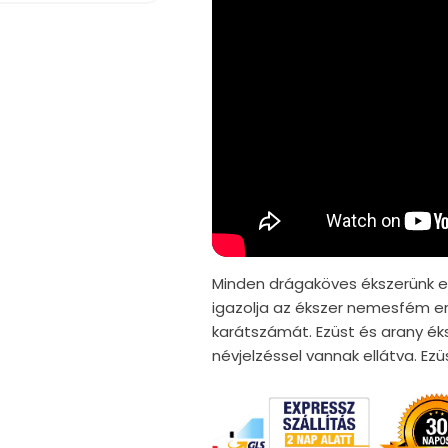
Minden drágaköves ékszerünk er
igazolja az ékszer nemesfém er
karátszámát. Ezüst és arany ék
névjelzéssel vannak ellátva. E