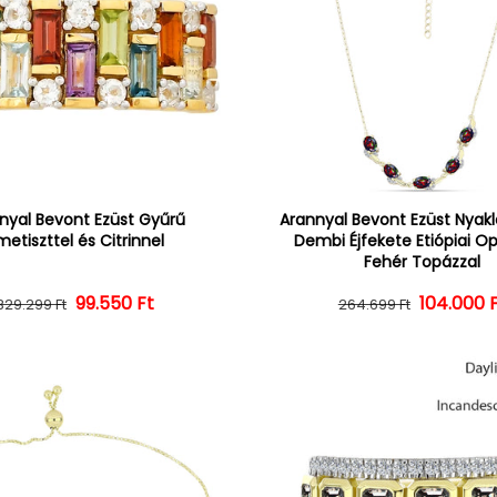
nyal Bevont Ezüst Gyűrű
Arannyal Bevont Ezüst Nyak
etiszttel és Citrinnel
Dembi Éjfekete Etiópiai Op
Fehér Topázzal
Normál ár
Kedvezményes ár
99.550 Ft
104.000 
Normál 
Kedvezm
329.299 Ft
264.699 Ft