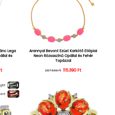
lánc Lega
Arannyal Bevont Ezüst Karkötő Etiópiai
állal és
Neon Rózsaszínű Opállal és Fehér
Topázzal
Ft
ár
ényes ár
Normál ár
Kedvezményes ár
115.390 Ft
287.699 Ft