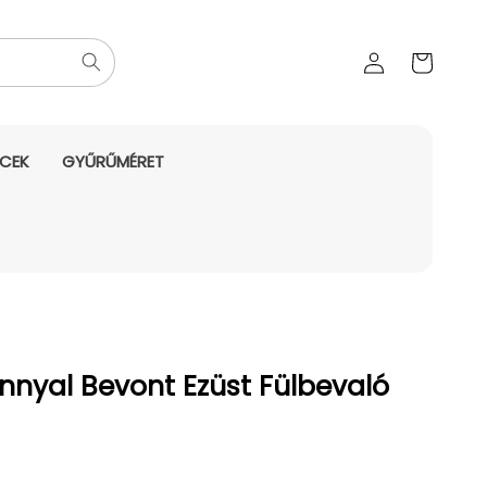
Az Ön
Bejelentkezés
kosara
NCEK
GYŰRŰMÉRET
nnyal Bevont Ezüst Fülbevaló