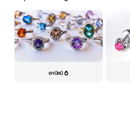
GYŰRŰ 💍