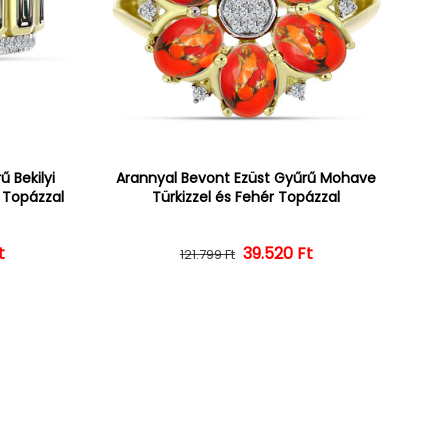
 Bekilyi
Arannyal Bevont Ezüst Gyűrű Mohave
r Topázzal
Türkizzel és Fehér Topázzal
t
ár
ényes ár
39.520 Ft
Normál ár
Kedvezményes ár
121.799 Ft