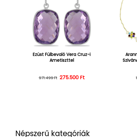
Ezüst Fülbevaló Vera Cruz-i
Arann
Ametiszttel
Szivár
275.500 Ft
Normál ár
Kedvezményes ár
971.499 Ft
Népszerű kategóriák