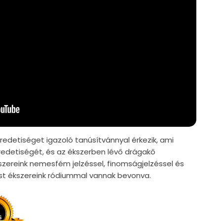
edetiséget igazoló tanúsítvánnyal érkezik, ami
edetiségét, és az ékszerben lévő drágakő
szereink nemesfém jelzéssel, finomságjelzéssel és
züst ékszereink ródiummal vannak bevonva.