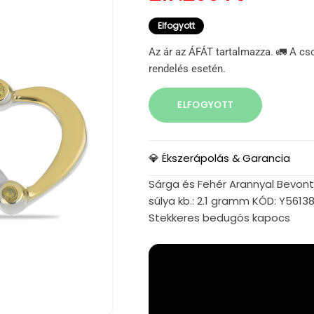
Elfogyott
Az ár az ÁFÁT tartalmazza. 🚛 A cs
rendelés esetén.
ELFOGYOTT
💎 Ékszerápolás & Garancia
Sárga és Fehér Arannyal Bevont
súlya kb.: 2.1 gramm KÓD: Y5613
Stekkeres bedugós kapocs