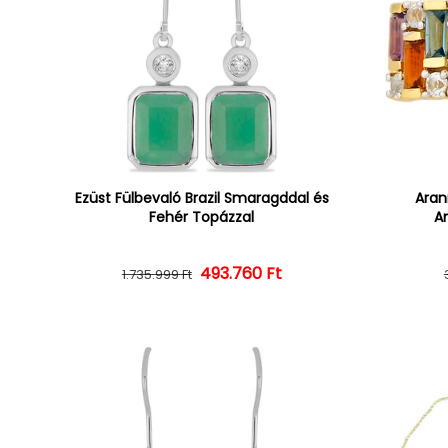
Ezüst Fülbevaló Brazil Smaragddal és
Aran
Fehér Topázzal
Am
493.760 Ft
Normál ár
Kedvezményes ár
1.735.999 Ft